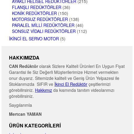
AYAKLI HELISEL REDÜKTÖRLER
(215)
FLANŞLI REDÜKTÖRLER
(36)
KONIK REDÜKTÖRLER
(150)
MOTORSUZ REDÜKTÖRLER
(138)
PARALEL MILLI REDÜKTÖRLER
(46)
SONSUZ VIDALI REDÜKTÖRLER
(112)
İKINCI EL SERVO MOTOR
(5)
HAKKIMIZDA
CAN Redüktör
olarak Sizlere Kaliteli Ürünleri En Uygun Fiyat
Garantisi ile Siz Değerli Müşterilerimize Hizmet vermekten
onur duyarız. Sitemizde kaliteli ve Geniş Ürün Yelpazesi ile
Stoklarımızda SIFIR ve
İkinci El Redüktör
çeşitlerimizi
görebilirsiniz.
Hakkımız
da kısmında tanıtım videolarımızı
görebilirsiniz.
Saygılarımla
Mertcan YAMAN
ÜRÜN KATEGORILERI