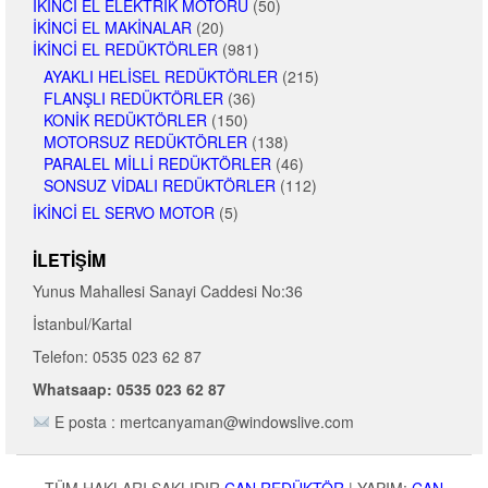
İKINCI EL ELEKTRIK MOTORU
(50)
İKINCI EL MAKINALAR
(20)
İKINCI EL REDÜKTÖRLER
(981)
AYAKLI HELISEL REDÜKTÖRLER
(215)
FLANŞLI REDÜKTÖRLER
(36)
KONIK REDÜKTÖRLER
(150)
MOTORSUZ REDÜKTÖRLER
(138)
PARALEL MILLI REDÜKTÖRLER
(46)
SONSUZ VIDALI REDÜKTÖRLER
(112)
İKINCI EL SERVO MOTOR
(5)
İLETIŞIM
Yunus Mahallesi Sanayi Caddesi No:36
İstanbul/Kartal
Telefon: 0535 023 62 87
Whatsaap: 0535 023 62 87
E posta : mertcanyaman@windowslive.com
TÜM HAKLARI SAKLIDIR
CAN REDÜKTÖR
|
YAPIM:
CAN