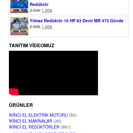
Redüktör
2.00
₺
1.00
₺
Yılmaz Redüktör 10 HP 63 Devir MR 472 Gövde
2.00
₺
1.00
₺
TANITIM VIDEOMUZ
ÜRÜNLER
İKINCI EL ELEKTRIK MOTORU
(50)
İKINCI EL MAKINALAR
(20)
İKINCI EL REDÜKTÖRLER
(981)