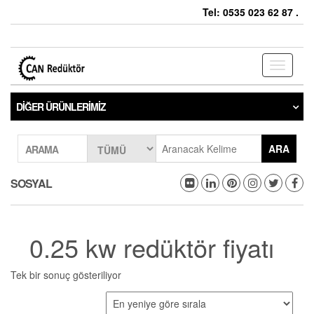
Tel: 0535 023 62 87 .
Toggle
navigati
DIĞER ÜRÜNLERIMIZ
ARA
ARAMA
SOSYAL
0.25 kw redüktör fiyatı
Tek bir sonuç gösteriliyor