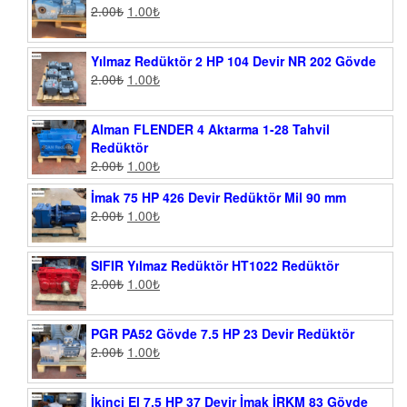
2.00
₺
1.00
₺
Yılmaz Redüktör 2 HP 104 Devir NR 202 Gövde
2.00
₺
1.00
₺
Alman FLENDER 4 Aktarma 1-28 Tahvil
Redüktör
2.00
₺
1.00
₺
İmak 75 HP 426 Devir Redüktör Mil 90 mm
2.00
₺
1.00
₺
SIFIR Yılmaz Redüktör HT1022 Redüktör
2.00
₺
1.00
₺
PGR PA52 Gövde 7.5 HP 23 Devir Redüktör
2.00
₺
1.00
₺
İkinci El 7.5 HP 37 Devir İmak İRKM 83 Gövde