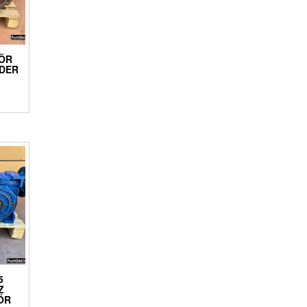
ÖR
UDER
5
Z
ÖR