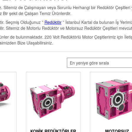
niz. Sitemiz de Çalışmayan veya Sorunlu Herhangi bir Redüktör Çeşitleri 
 Bir şekil de Çalışan Temiz Ürünlerdir.
ştir. Seçmiş Olduğunuz ”
Redüktör
” İstanbul Kartal da bulunan İş Yerim
lir. Sitemiz de Motorlu Redüktör ve Motorsuz Redüktör Çeşitleri mevcut
nler de bulunmaktadır. 220 Volt Redüktörlü Motor Çeşitlerimiz için İleti
imizden Bize Ulaşabilirsiniz.
KONIK REDÜKTÖRLER
MOTORSUZ