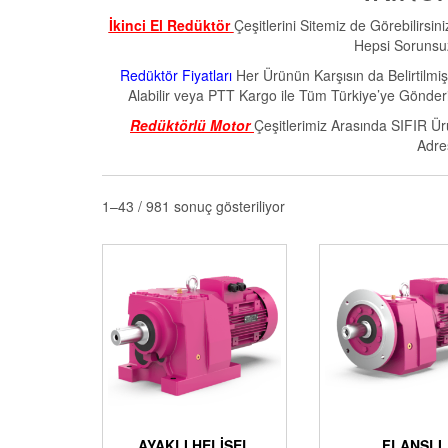
İkinci El Redüktör
Çeşitlerini Sitemiz de Görebilirsi
Hepsi Sorunsuz
Redüktör Fiyatları
Her Ürünün Karşısın da Belirtilmi
Alabilir veya PTT Kargo ile Tüm Türkiye’ye Gönderi
Redüktörlü Motor
Çeşitlerimiz Arasında SIFIR Ürü
Adres
1–43 / 981 sonuç gösteriliyor
AYAKLI HELISEL
FLANŞLI