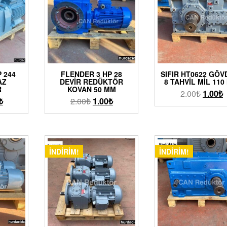
P 244
FLENDER 3 HP 28
SIFIR HT0622 GÖV
AZ
DEVIR REDÜKTÖR
8 TAHVIL MIL 11
R
KOVAN 50 MM
2.00
₺
1.00
₺
₺
2.00
₺
1.00
₺
İNDIRIM!
İNDIRIM!