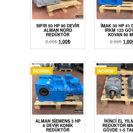
SIFIR 50 HP 90 DEVIR
İMAK 30 HP 41 
ALMAN NORD
İRKM 123 GÖ
REDÜKTÖR
KOVAN 90 
2.00
₺
1.00
₺
2.00
₺
1.00
İNDIRIM!
İNDIRIM!
ALMAN SIEMENS 3 HP
İKINCI EL YI
6 DEVIR KONIK
REDÜKTÖR MN
REDÜKTÖR
GÖVDE 1-5 TA