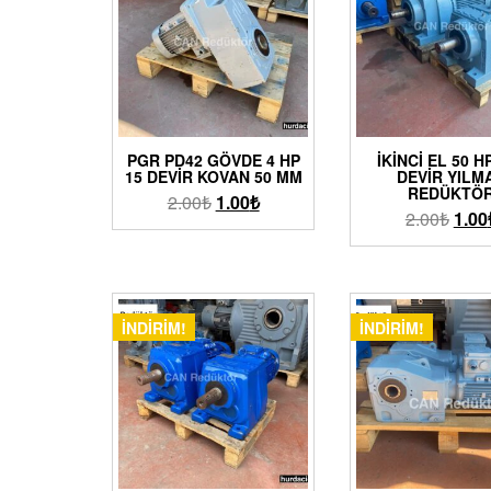
PGR PD42 GÖVDE 4 HP
İKINCI EL 50 H
15 DEVIR KOVAN 50 MM
DEVIR YILM
REDÜKTÖ
2.00
₺
1.00
₺
2.00
₺
1.00
İNDIRIM!
İNDIRIM!