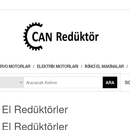
 SERVO MOTORLAR
ELEKTRIK MOTORLARI
İKINCI EL MAKINALAR
S
ARA
i El Redüktörler
i El Redüktörler