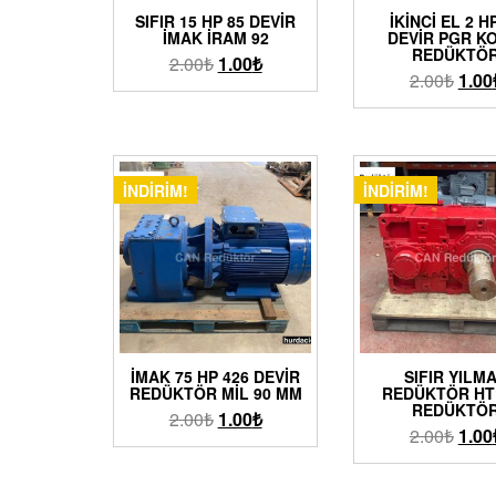
SIFIR 15 HP 85 DEVIR
İKINCI EL 2 H
İMAK İRAM 92
DEVIR PGR K
REDÜKTÖ
2.00
₺
1.00
₺
2.00
₺
1.00
İNDIRIM!
İNDIRIM!
İMAK 75 HP 426 DEVIR
SIFIR YILM
REDÜKTÖR MIL 90 MM
REDÜKTÖR HT
REDÜKTÖ
2.00
₺
1.00
₺
2.00
₺
1.00