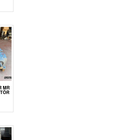
IR MR
KTÖR