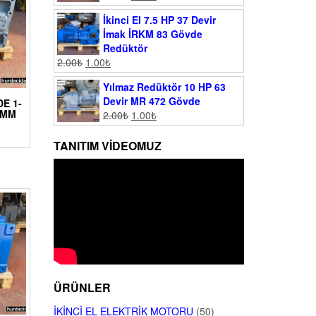
İkinci El 7.5 HP 37 Devir
İmak İRKM 83 Gövde
Redüktör
2.00
₺
1.00
₺
Yılmaz Redüktör 10 HP 63
Devir MR 472 Gövde
DE 1-
0 MM
2.00
₺
1.00
₺
TANITIM VIDEOMUZ
ÜRÜNLER
İKINCI EL ELEKTRIK MOTORU
(50)