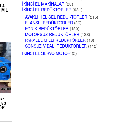
İKINCI EL MAKINALAR
(20)
 4
İKINCI EL REDÜKTÖRLER
(981)
HVIL
AYAKLI HELISEL REDÜKTÖRLER
(215)
FLANŞLI REDÜKTÖRLER
(36)
KONIK REDÜKTÖRLER
(150)
MOTORSUZ REDÜKTÖRLER
(138)
PARALEL MILLI REDÜKTÖRLER
(46)
SONSUZ VIDALI REDÜKTÖRLER
(112)
İKINCI EL SERVO MOTOR
(5)
 37
 83
ÖR