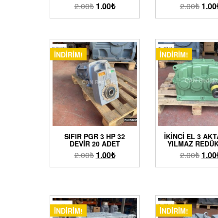
2.00
₺
1.00
₺
2.00
₺
1.00
İNDIRIM!
İNDIRIM!
SIFIR PGR 3 HP 32
İKINCI EL 3 AK
DEVIR 20 ADET
YILMAZ REDÜ
2.00
₺
1.00
₺
2.00
₺
1.00
İNDIRIM!
İNDIRIM!