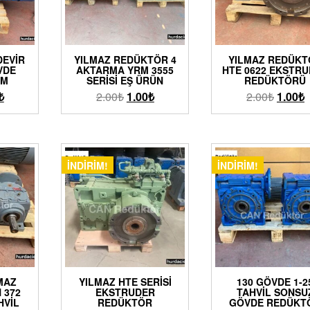
DEVIR
YILMAZ REDÜKTÖR 4
YILMAZ REDÜKT
VDE
AKTARMA YRM 3555
HTE 0622 EKSTR
MM
SERISI EŞ ÜRÜN
REDÜKTÖRÜ
₺
2.00
₺
1.00
₺
2.00
₺
1.00
₺
İNDIRIM!
İNDIRIM!
LMAZ
YILMAZ HTE SERISI
130 GÖVDE 1-2
 372
EKSTRUDER
TAHVIL SONSU
HVIL
REDÜKTÖR
GÖVDE REDÜKT