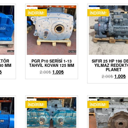
İNDIRIM!
İNDIRIM!
KTÖR
PGR P10 SERISI 1-13
SIFIR 25 HP 196 D
40 MM
TAHVIL KOVAN 125 MM
YILMAZ REDÜKT
PLANET
₺
2.00
₺
1.00
₺
2.00
₺
1.00
₺
İNDIRIM!
İNDIRIM!