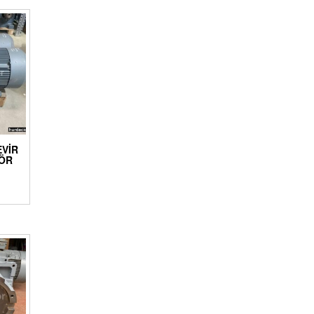
EVIR
ÖR