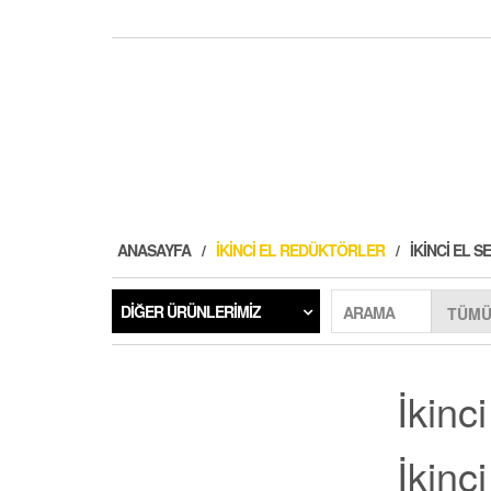
ANASAYFA
İKINCI EL REDÜKTÖRLER
İKINCI EL
DIĞER ÜRÜNLERIMIZ
ARAMA
İkinc
İkinc