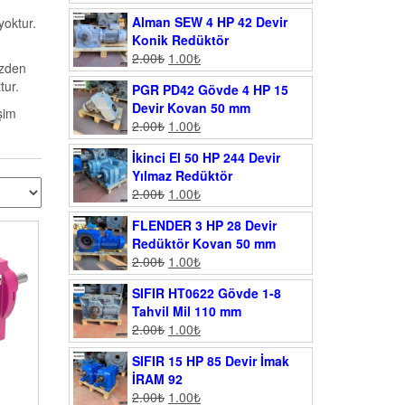
Alman SEW 4 HP 42 Devir
yoktur.
Konik Redüktör
2.00
₺
1.00
₺
izden
tur.
PGR PD42 Gövde 4 HP 15
Devir Kovan 50 mm
şim
2.00
₺
1.00
₺
İkinci El 50 HP 244 Devir
Yılmaz Redüktör
2.00
₺
1.00
₺
FLENDER 3 HP 28 Devir
Redüktör Kovan 50 mm
2.00
₺
1.00
₺
SIFIR HT0622 Gövde 1-8
Tahvil Mil 110 mm
2.00
₺
1.00
₺
SIFIR 15 HP 85 Devir İmak
İRAM 92
2.00
₺
1.00
₺