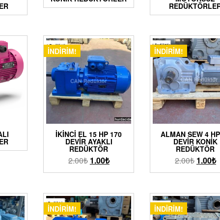
ER
REDÜKTÖRLE
İNDIRIM!
İNDIRIM!
ALI
İKINCI EL 15 HP 170
ALMAN SEW 4 HP
ER
DEVIR AYAKLI
DEVIR KONIK
REDÜKTÖR
REDÜKTÖR
2.00
₺
1.00
₺
2.00
₺
1.00
₺
İNDIRIM!
İNDIRIM!