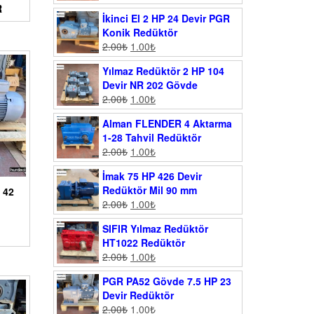
R
İkinci El 2 HP 24 Devir PGR
Konik Redüktör
2.00
₺
1.00
₺
Yılmaz Redüktör 2 HP 104
Devir NR 202 Gövde
2.00
₺
1.00
₺
Alman FLENDER 4 Aktarma
1-28 Tahvil Redüktör
2.00
₺
1.00
₺
İmak 75 HP 426 Devir
Redüktör Mil 90 mm
 42
2.00
₺
1.00
₺
SIFIR Yılmaz Redüktör
HT1022 Redüktör
2.00
₺
1.00
₺
PGR PA52 Gövde 7.5 HP 23
Devir Redüktör
2.00
₺
1.00
₺