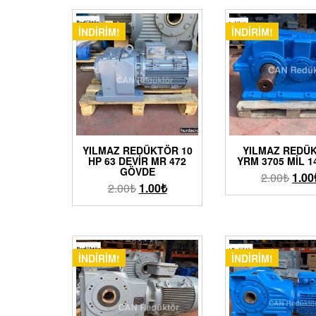
İNDIRIM!
İNDIRIM!
YILMAZ REDÜKTÖR 10
YILMAZ REDÜ
HP 63 DEVIR MR 472
YRM 3705 MIL 1
GÖVDE
2.00
₺
1.00
2.00
₺
1.00
₺
İNDIRIM!
İNDIRIM!