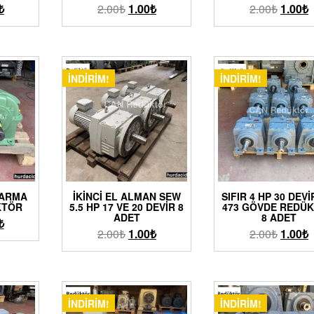
₺
2.00
₺
1.00
₺
2.00
₺
1.00
₺
İNDIRIM!
İNDIRIM!
TARMA
İKINCI EL ALMAN SEW
SIFIR 4 HP 30 DEV
KTÖR
5.5 HP 17 VE 20 DEVIR 8
473 GÖVDE REDÜ
ADET
8 ADET
₺
2.00
₺
1.00
₺
2.00
₺
1.00
₺
İNDIRIM!
İNDIRIM!