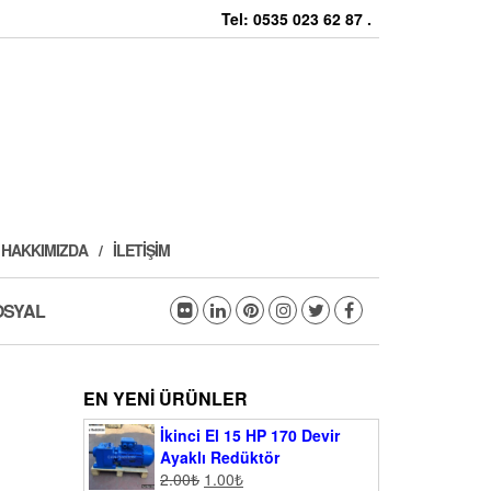
Tel: 0535 023 62 87 .
HAKKIMIZDA
İLETIŞIM
OSYAL
EN YENI ÜRÜNLER
İkinci El 15 HP 170 Devir
Ayaklı Redüktör
2.00
₺
1.00
₺