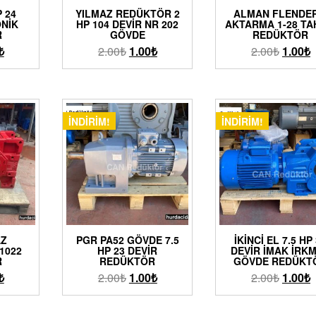
P 24
YILMAZ REDÜKTÖR 2
ALMAN FLENDER
ONIK
HP 104 DEVIR NR 202
AKTARMA 1-28 TA
R
GÖVDE
REDÜKTÖR
₺
2.00
₺
1.00
₺
2.00
₺
1.00
₺
İNDIRIM!
İNDIRIM!
AZ
PGR PA52 GÖVDE 7.5
İKINCI EL 7.5 HP
1022
HP 23 DEVIR
DEVIR İMAK İRKM
R
REDÜKTÖR
GÖVDE REDÜKT
₺
2.00
₺
1.00
₺
2.00
₺
1.00
₺