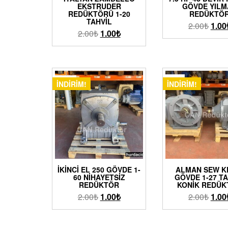
EKSTRUDER
GÖVDE YILM
REDÜKTÖRÜ 1-20
REDÜKTÖ
TAHVIL
2.00
₺
1.00
2.00
₺
1.00
₺
İNDIRIM!
İNDIRIM!
İKINCI EL 250 GÖVDE 1-
ALMAN SEW K
60 NIHAYETSIZ
GÖVDE 1-27 TA
REDÜKTÖR
KONIK REDÜ
2.00
₺
1.00
₺
2.00
₺
1.00