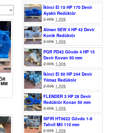
İkinci El 15 HP 170 Devir
Ayaklı Redüktör
2.00
₺
1.00
₺
Alman SEW 4 HP 42 Devir
Konik Redüktör
2.00
₺
1.00
₺
PGR PD42 Gövde 4 HP 15
Devir Kovan 50 mm
2.00
₺
1.00
₺
İkinci El 50 HP 244 Devir
ÖR
Yılmaz Redüktör
0 MM
2.00
₺
1.00
₺
FLENDER 3 HP 28 Devir
Redüktör Kovan 50 mm
2.00
₺
1.00
₺
SIFIR HT0622 Gövde 1-8
Tahvil Mil 110 mm
2.00
₺
1.00
₺