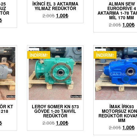
-25
İKINCI EL 3 AKTARMA
ALMAN SEW
SUZ
YILMAZ REDÜKTÖR
EURODRIVE 4
KTÖR
AKTARMA 1-78 TA
2.00
₺
1.00
₺
MIL 170 MM
₺
2.00
₺
1.00
₺
İNDIRIM!
İNDIRIM!
ÖR KT
LEROY SOMER KN 573
İMAK İRK93
1218
GÖVDE 1-20 TAHVIL
MOTORSUZ KON
REDÜKTÖR
REDÜKTÖR KOVAN
MM
₺
2.00
₺
1.00
₺
2.00
₺
1.00
₺