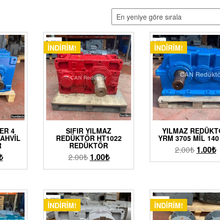
İNDIRIM!
İNDIRIM!
ER 4
SIFIR YILMAZ
YILMAZ REDÜKT
TAHVIL
REDÜKTÖR HT1022
YRM 3705 MIL 14
R
REDÜKTÖR
2.00
₺
1.00
₺
₺
2.00
₺
1.00
₺
İNDIRIM!
İNDIRIM!