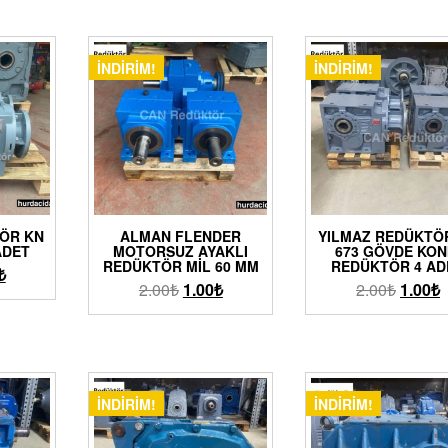
İNDIRIM!
İNDIRIM!
ÖR KN
ALMAN FLENDER
YILMAZ REDÜKTÖ
ADET
MOTORSUZ AYAKLI
673 GÖVDE KON
REDÜKTÖR MIL 60 MM
REDÜKTÖR 4 AD
₺
2.00
₺
1.00
₺
2.00
₺
1.00
₺
İNDIRIM!
İNDIRIM!