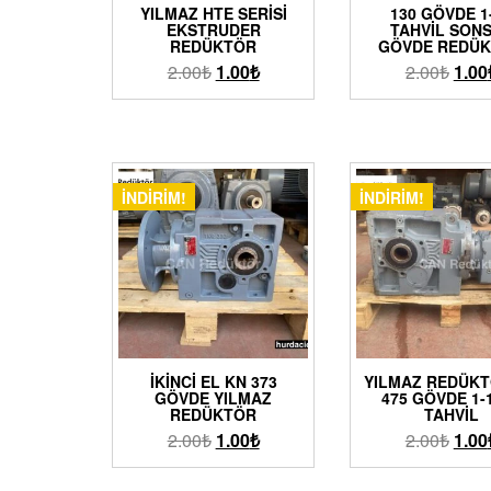
YILMAZ HTE SERISI
130 GÖVDE 1
EKSTRUDER
TAHVIL SON
REDÜKTÖR
GÖVDE REDÜ
2.00
₺
1.00
₺
2.00
₺
1.00
İNDIRIM!
İNDIRIM!
İKINCI EL KN 373
YILMAZ REDÜKT
GÖVDE YILMAZ
475 GÖVDE 1-
REDÜKTÖR
TAHVIL
2.00
₺
1.00
₺
2.00
₺
1.00