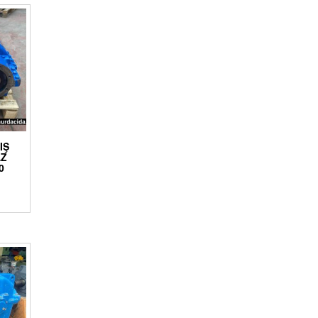
IŞ
AZ
0