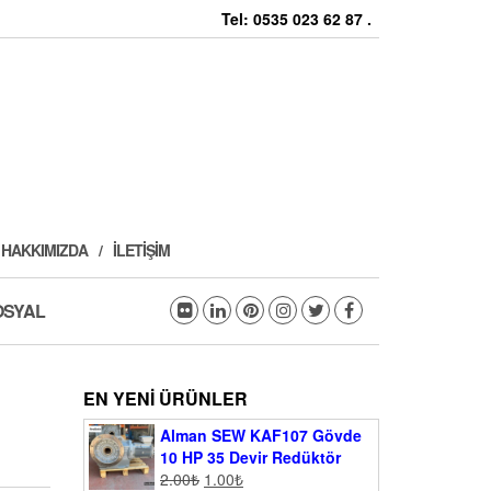
Tel: 0535 023 62 87 .
HAKKIMIZDA
İLETIŞIM
OSYAL
EN YENI ÜRÜNLER
Alman SEW KAF107 Gövde
10 HP 35 Devir Redüktör
2.00
₺
1.00
₺