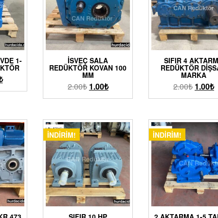
ÖVDE 1-
İSVEÇ SALA
SIFIR 4 AKTAR
ÜKTÖR
REDÜKTÖR KOVAN 100
REDÜKTÖR DIŞS
MM
MARKA
₺
2.00
₺
1.00
₺
2.00
₺
1.00
₺
İNDIRIM!
İNDIRIM!
 KR 473
SIFIR 10 HP
2 AKTARMA 1-5 TA