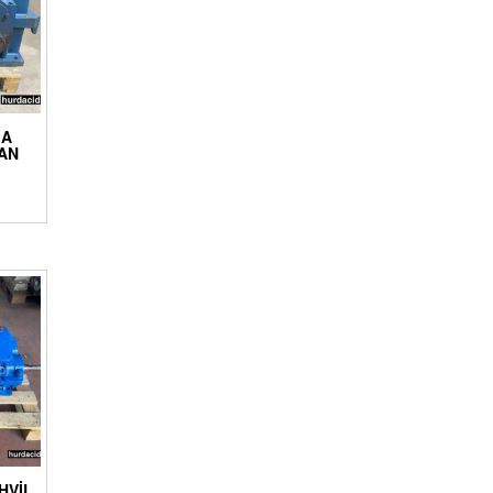
MA
AN
HVIL