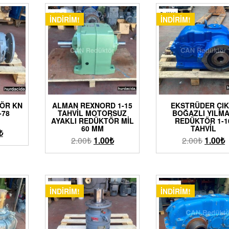
İNDIRIM!
İNDIRIM!
ÖR KN
ALMAN REXNORD 1-15
EKSTRÜDER ÇIK
-78
TAHVIL MOTORSUZ
BOĞAZLI YILM
AYAKLI REDÜKTÖR MIL
REDÜKTÖR 1-1
60 MM
TAHVIL
₺
2.00
₺
1.00
₺
2.00
₺
1.00
₺
İNDIRIM!
İNDIRIM!