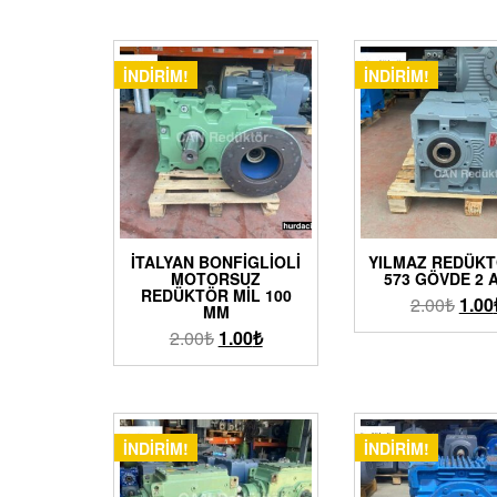
İNDIRIM!
İNDIRIM!
İTALYAN BONFIGLIOLI
YILMAZ REDÜKT
MOTORSUZ
573 GÖVDE 2 
REDÜKTÖR MIL 100
2.00
₺
1.00
MM
2.00
₺
1.00
₺
İNDIRIM!
İNDIRIM!