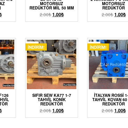
AZ
MOTORSUZ
MOTORSUZ
R
REDÜKTÖR MIL 50 MM
REDÜKTÖR
₺
2.00
₺
1.00
₺
2.00
₺
1.00
₺
İNDIRIM!
İNDIRIM!
F126
SIFIR SEW KA77 1-7
İTALYAN ROSSI 1
HVIL
TAHVIL KONIK
TAHVIL KOVAN 60
KTÖR
REDÜKTÖR
REDÜKTÖR
₺
2.00
₺
1.00
₺
2.00
₺
1.00
₺