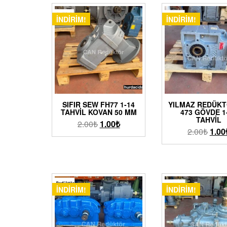
İNDIRIM!
İNDIRIM!
SIFIR SEW FH77 1-14
YILMAZ REDÜKT
TAHVIL KOVAN 50 MM
473 GÖVDE 1
TAHVIL
2.00
₺
1.00
₺
2.00
₺
1.00
İNDIRIM!
İNDIRIM!