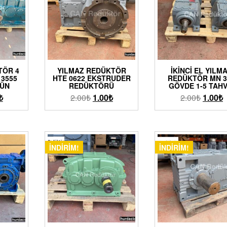
TÖR 4
YILMAZ REDÜKTÖR
İKINCI EL YILM
3555
HTE 0622 EKSTRUDER
REDÜKTÖR MN 3
RÜN
REDÜKTÖRÜ
GÖVDE 1-5 TAHV
₺
2.00
₺
1.00
₺
2.00
₺
1.00
₺
İNDIRIM!
İNDIRIM!