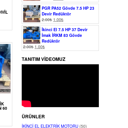
PGR PA52 Gövde 7.5 HP 23
HVIL
Devir Redüktör
2.00
₺
1.00
₺
İkinci El 7.5 HP 37 Devir
İmak İRKM 83 Gövde
Redüktör
2.00
₺
1.00
₺
TANITIM VIDEOMUZ
IK
 60
ÜRÜNLER
İKINCI EL ELEKTRIK MOTORU
(50)