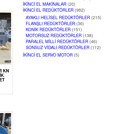
İKINCI EL MAKINALAR
(20)
İKINCI EL REDÜKTÖRLER
(982)
AYAKLI HELISEL REDÜKTÖRLER
(215)
FLANŞLI REDÜKTÖRLER
(36)
KONIK REDÜKTÖRLER
(151)
MOTORSUZ REDÜKTÖRLER
(138)
PARALEL MILLI REDÜKTÖRLER
(46)
SONSUZ VIDALI REDÜKTÖRLER
(112)
İKINCI EL SERVO MOTOR
(5)
R KN
IK
ET