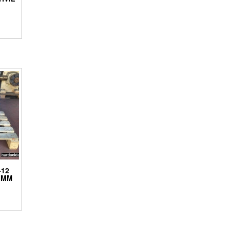
-12
 MM