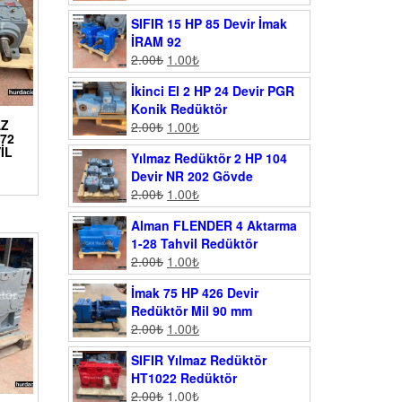
SIFIR 15 HP 85 Devir İmak
İRAM 92
2.00
₺
1.00
₺
İkinci El 2 HP 24 Devir PGR
Konik Redüktör
AZ
2.00
₺
1.00
₺
72
IL
Yılmaz Redüktör 2 HP 104
Devir NR 202 Gövde
2.00
₺
1.00
₺
Alman FLENDER 4 Aktarma
1-28 Tahvil Redüktör
2.00
₺
1.00
₺
İmak 75 HP 426 Devir
Redüktör Mil 90 mm
2.00
₺
1.00
₺
SIFIR Yılmaz Redüktör
HT1022 Redüktör
2.00
₺
1.00
₺