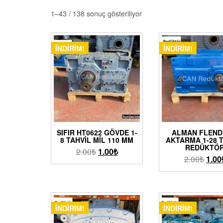
1–43 / 138 sonuç gösteriliyor
İNDIRIM!
İNDIRIM!
SIFIR HT0622 GÖVDE 1-
ALMAN FLEND
8 TAHVIL MIL 110 MM
AKTARMA 1-28 
REDÜKTÖ
2.00
₺
1.00
₺
2.00
₺
1.00
İNDIRIM!
İNDIRIM!