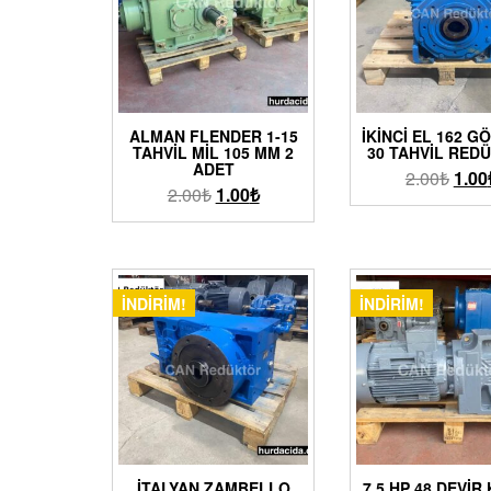
ALMAN FLENDER 1-15
İKINCI EL 162 G
TAHVIL MIL 105 MM 2
30 TAHVIL RED
ADET
2.00
₺
1.00
2.00
₺
1.00
₺
İNDIRIM!
İNDIRIM!
İTALYAN ZAMBELLO
7.5 HP 48 DEVIR