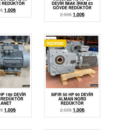
R REDÜKTÖR
DEVIR İMAK İRKM 83
GÖVDE REDÜKTÖR
0
₺
1.00
₺
2.00
₺
1.00
₺
İNDIRIM!
 HP 196 DEVIR
SIFIR 50 HP 90 DEVIR
 REDÜKTÖR
ALMAN NORD
LANET
REDÜKTÖR
0
₺
1.00
₺
2.00
₺
1.00
₺