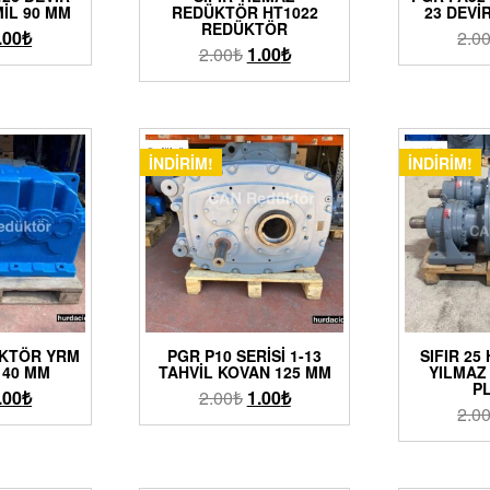
IL 90 MM
REDÜKTÖR HT1022
23 DEVI
REDÜKTÖR
.00
₺
2.0
2.00
₺
1.00
₺
İNDIRIM!
İNDIRIM!
ÜKTÖR YRM
PGR P10 SERISI 1-13
SIFIR 25
140 MM
TAHVIL KOVAN 125 MM
YILMAZ
P
.00
₺
2.00
₺
1.00
₺
2.0