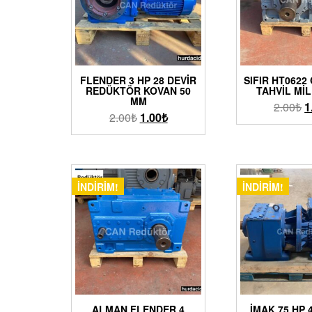
FLENDER 3 HP 28 DEVIR
SIFIR HT0622
REDÜKTÖR KOVAN 50
TAHVIL MIL
MM
2.00
₺
1
2.00
₺
1.00
₺
İNDIRIM!
İNDIRIM!
ALMAN FLENDER 4
İMAK 75 HP 