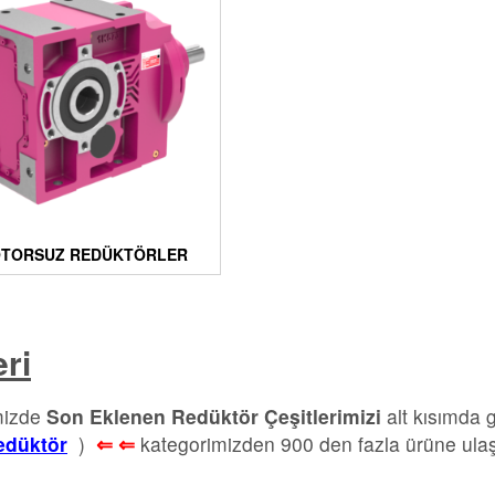
TORSUZ REDÜKTÖRLER
ri
emizde
Son Eklenen Redüktör Çeşitlerimizi
alt kısımda g
Redüktör
)
⇐ ⇐
kategorimizden 900 den fazla ürüne ulaş