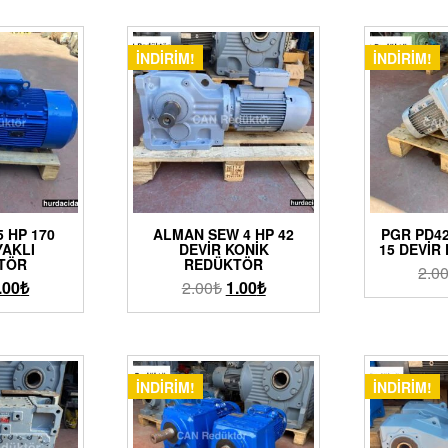
İNDIRIM!
İNDIRIM!
5 HP 170
ALMAN SEW 4 HP 42
PGR PD42
YAKLI
DEVIR KONIK
15 DEVIR
TÖR
REDÜKTÖR
2.0
.00
₺
2.00
₺
1.00
₺
İNDIRIM!
İNDIRIM!