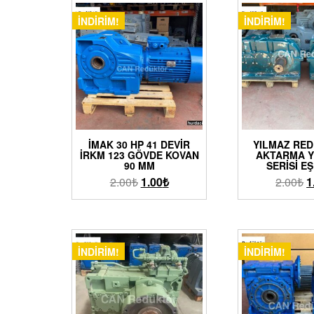
İNDIRIM!
İNDIRIM!
İMAK 30 HP 41 DEVIR
YILMAZ RE
İRKM 123 GÖVDE KOVAN
AKTARMA Y
90 MM
SERISI E
2.00
₺
1.00
₺
2.00
₺
1
İNDIRIM!
İNDIRIM!