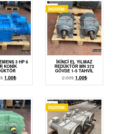
İNDIRIM!
EMENS 3 HP 6
İKINCI EL YILMAZ
R KONIK
REDÜKTÖR MN 372
DÜKTÖR
GÖVDE 1-5 TAHVIL
0
₺
1.00
₺
2.00
₺
1.00
₺
İNDIRIM!