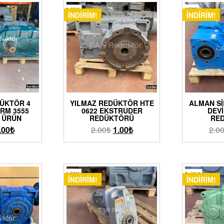
İNDIRIM!
İNDIRIM!
DÜKTÖR 4
YILMAZ REDÜKTÖR HTE
ALMAN SI
RM 3555
0622 EKSTRUDER
DEVI
Ş ÜRÜN
REDÜKTÖRÜ
RE
.00
₺
2.00
₺
1.00
₺
2.0
İNDIRIM!
İNDIRIM!