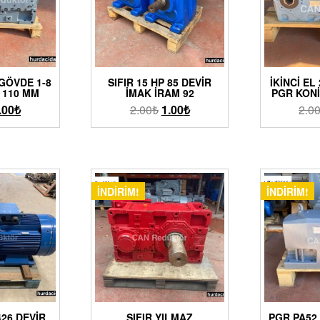
 GÖVDE 1-8
SIFIR 15 HP 85 DEVIR
İKINCI EL
 110 MM
İMAK İRAM 92
PGR KON
.00
₺
2.00
₺
1.00
₺
2.0
İNDIRIM!
İNDIRIM!
426 DEVIR
SIFIR YILMAZ
PGR PA52