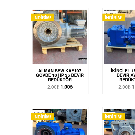
İNDIRIM!
İNDIRIM!
ALMAN SEW KAF107
İKINCI EL 1
GÖVDE 10 HP 35 DEVIR
DEVIR A
REDÜKTÖR
REDÜK
2.00
₺
1.00
₺
2.00
₺
1
İNDIRIM!
İNDIRIM!