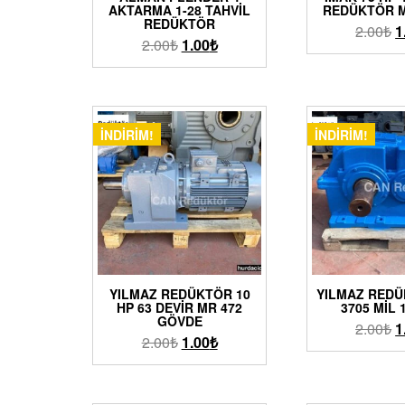
AKTARMA 1-28 TAHVIL
REDÜKTÖR M
REDÜKTÖR
2.00
₺
1
2.00
₺
1.00
₺
İNDIRIM!
İNDIRIM!
YILMAZ REDÜKTÖR 10
YILMAZ RED
HP 63 DEVIR MR 472
3705 MIL 
GÖVDE
2.00
₺
1
2.00
₺
1.00
₺