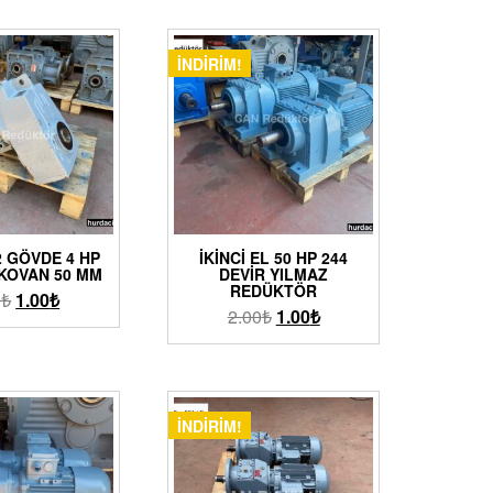
İNDIRIM!
 GÖVDE 4 HP
İKINCI EL 50 HP 244
 KOVAN 50 MM
DEVIR YILMAZ
REDÜKTÖR
0
₺
1.00
₺
2.00
₺
1.00
₺
İNDIRIM!