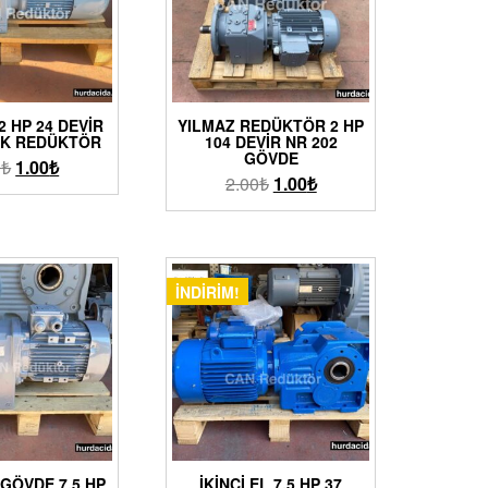
 2 HP 24 DEVIR
YILMAZ REDÜKTÖR 2 HP
IK REDÜKTÖR
104 DEVIR NR 202
GÖVDE
0
₺
1.00
₺
2.00
₺
1.00
₺
İNDIRIM!
 GÖVDE 7.5 HP
İKINCI EL 7.5 HP 37