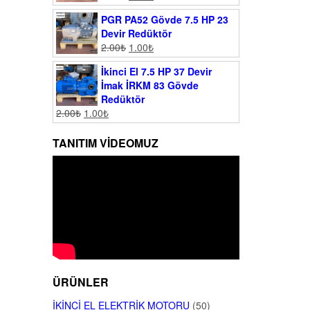
PGR PA52 Gövde 7.5 HP 23
Devir Redüktör
2.00
₺
1.00
₺
İkinci El 7.5 HP 37 Devir
İmak İRKM 83 Gövde
Redüktör
2.00
₺
1.00
₺
TANITIM VIDEOMUZ
ÜRÜNLER
İKINCI EL ELEKTRIK MOTORU
(50)