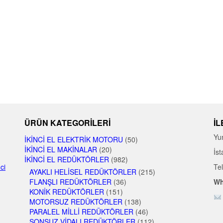
ÜRÜN KATEGORILERI
İL
Yu
İKINCI EL ELEKTRIK MOTORU
(50)
İKINCI EL MAKINALAR
(20)
İst
İKINCI EL REDÜKTÖRLER
(982)
nci
Te
AYAKLI HELISEL REDÜKTÖRLER
(215)
FLANŞLI REDÜKTÖRLER
(36)
Wh
KONIK REDÜKTÖRLER
(151)
MOTORSUZ REDÜKTÖRLER
(138)
PARALEL MILLI REDÜKTÖRLER
(46)
SONSUZ VIDALI REDÜKTÖRLER
(112)