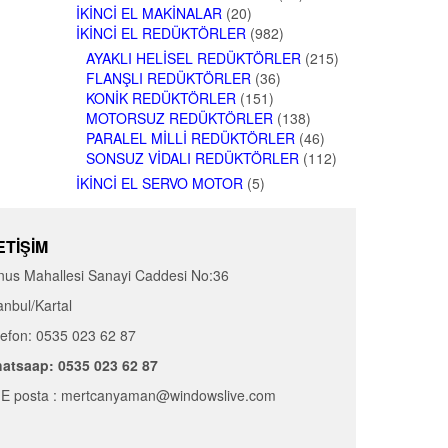
İKINCI EL MAKINALAR
(20)
İKINCI EL REDÜKTÖRLER
(982)
AYAKLI HELISEL REDÜKTÖRLER
(215)
FLANŞLI REDÜKTÖRLER
(36)
KONIK REDÜKTÖRLER
(151)
MOTORSUZ REDÜKTÖRLER
(138)
PARALEL MILLI REDÜKTÖRLER
(46)
SONSUZ VIDALI REDÜKTÖRLER
(112)
İKINCI EL SERVO MOTOR
(5)
ETIŞIM
nus Mahallesi Sanayi Caddesi No:36
anbul/Kartal
lefon: 0535 023 62 87
atsaap: 0535 023 62 87
E posta : mertcanyaman@windowslive.com