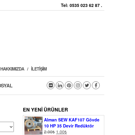
Tel: 0535 023 62 87 .
HAKKIMIZDA
İLETIŞIM
OSYAL
EN YENI ÜRÜNLER
Alman SEW KAF107 Gövde
10 HP 35 Devir Redüktör
2.00
₺
1.00
₺