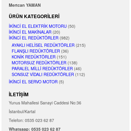
Mertcan YAMAN
ÜRÜN KATEGORILERI
İKINCI EL ELEKTRIK MOTORU
(50)
İKINCI EL MAKINALAR
(20)
İKINCI EL REDÜKTÖRLER
(982)
AYAKLI HELISEL REDÜKTÖRLER
(215)
FLANŞLI REDÜKTÖRLER
(36)
KONIK REDÜKTÖRLER
(151)
MOTORSUZ REDÜKTÖRLER
(138)
PARALEL MILLI REDÜKTÖRLER
(46)
SONSUZ VIDALI REDÜKTÖRLER
(112)
İKINCI EL SERVO MOTOR
(5)
İLETIŞIM
Yunus Mahallesi Sanayi Caddesi No:36
İstanbul/Kartal
Telefon: 0535 023 62 87
Whatsaap: 0535 023 62 87