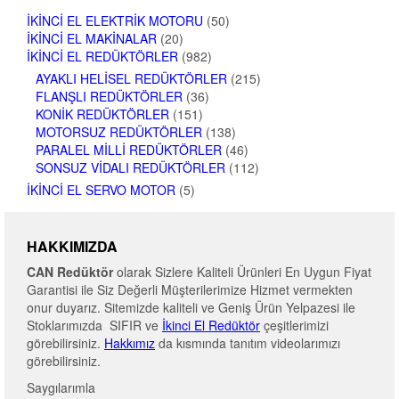
İKINCI EL ELEKTRIK MOTORU
(50)
İKINCI EL MAKINALAR
(20)
İKINCI EL REDÜKTÖRLER
(982)
AYAKLI HELISEL REDÜKTÖRLER
(215)
FLANŞLI REDÜKTÖRLER
(36)
KONIK REDÜKTÖRLER
(151)
MOTORSUZ REDÜKTÖRLER
(138)
PARALEL MILLI REDÜKTÖRLER
(46)
SONSUZ VIDALI REDÜKTÖRLER
(112)
İKINCI EL SERVO MOTOR
(5)
HAKKIMIZDA
CAN Redüktör
olarak Sizlere Kaliteli Ürünleri En Uygun Fiyat
Garantisi ile Siz Değerli Müşterilerimize Hizmet vermekten
onur duyarız. Sitemizde kaliteli ve Geniş Ürün Yelpazesi ile
Stoklarımızda SIFIR ve
İkinci El Redüktör
çeşitlerimizi
görebilirsiniz.
Hakkımız
da kısmında tanıtım videolarımızı
görebilirsiniz.
Saygılarımla