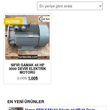
İNDIRIM!
SIFIR GAMAK 45 HP
3000 DEVIR ELEKTRIK
MOTORU
2.00
₺
1.00
₺
EN YENI ÜRÜNLER
Alman SEW KAF107 Gövde 10 HP 35 Devir