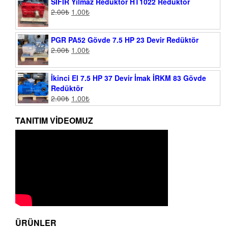
SIFIR Yılmaz Redüktör HT1022 Redüktör
2.00
₺
1.00
₺
PGR PA52 Gövde 7.5 HP 23 Devir Redüktör
2.00
₺
1.00
₺
İkinci El 7.5 HP 37 Devir İmak İRKM 83 Gövde
Redüktör
2.00
₺
1.00
₺
TANITIM VIDEOMUZ
ÜRÜNLER