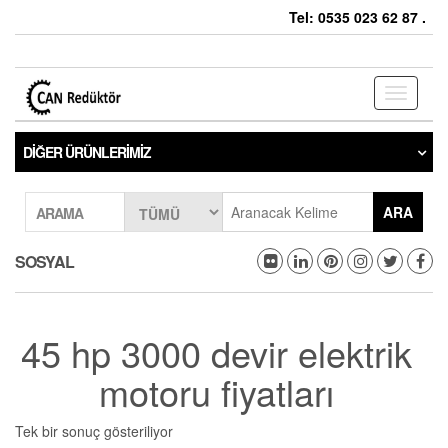
Tel: 0535 023 62 87 .
Toggle
navigati
DIĞER ÜRÜNLERIMIZ
ARA
ARAMA
SOSYAL
45 hp 3000 devir elektrik
motoru fiyatları
Tek bir sonuç gösteriliyor