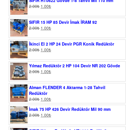
SIFIR HT0622 Gövde 1-8 Tahvil Mil 110 mm
2.00
₺
1.00
₺
SIFIR 15 HP 85 Devir İmak İRAM 92
2.00
₺
1.00
₺
İkinci El 2 HP 24 Devir PGR Konik Redüktör
2.00
₺
1.00
₺
Yılmaz Redüktör 2 HP 104 Devir NR 202 Gövde
2.00
₺
1.00
₺
Alman FLENDER 4 Aktarma 1-28 Tahvil
Redüktör
2.00
₺
1.00
₺
İmak 75 HP 426 Devir Redüktör Mil 90 mm
2.00
₺
1.00
₺