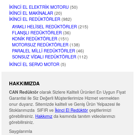
İKINCI EL ELEKTRIK MOTORU
(50)
İKINCI EL MAKINALAR
(20)
İKINCI EL REDÜKTÖRLER
(982)
AYAKLI HELISEL REDÜKTÖRLER
(215)
FLANŞLI REDÜKTÖRLER
(36)
KONIK REDÜKTÖRLER
(151)
MOTORSUZ REDÜKTÖRLER
(138)
PARALEL MILLI REDÜKTÖRLER
(46)
SONSUZ VIDALI REDÜKTÖRLER
(112)
İKINCI EL SERVO MOTOR
(5)
HAKKIMIZDA
CAN Redüktör
olarak Sizlere Kaliteli Ürünleri En Uygun Fiyat
Garantisi ile Siz Değerli Müşterilerimize Hizmet vermekten
onur duyarız. Sitemizde kaliteli ve Geniş Ürün Yelpazesi ile
Stoklarımızda SIFIR ve
İkinci El Redüktör
çeşitlerimizi
görebilirsiniz.
Hakkımız
da kısmında tanıtım videolarımızı
görebilirsiniz.
Saygılarımla