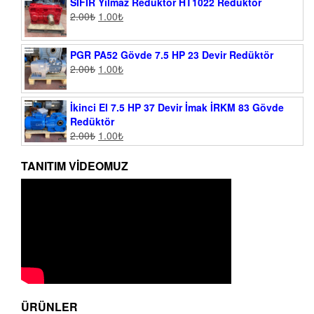
SIFIR Yılmaz Redüktör HT1022 Redüktör
2.00
₺
1.00
₺
PGR PA52 Gövde 7.5 HP 23 Devir Redüktör
2.00
₺
1.00
₺
İkinci El 7.5 HP 37 Devir İmak İRKM 83 Gövde
Redüktör
2.00
₺
1.00
₺
TANITIM VIDEOMUZ
ÜRÜNLER