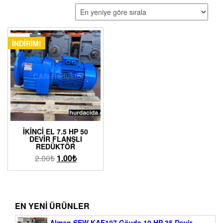
İNDIRIM!
İKINCI EL 7.5 HP 50
DEVIR FLANŞLI
REDÜKTÖR
2.00
₺
1.00
₺
EN YENI ÜRÜNLER
Alman SEW KAF107 Gövde 10 HP 35 Devir