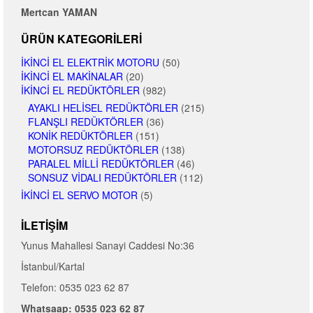
Mertcan YAMAN
ÜRÜN KATEGORILERI
İKINCI EL ELEKTRIK MOTORU
(50)
İKINCI EL MAKINALAR
(20)
İKINCI EL REDÜKTÖRLER
(982)
AYAKLI HELISEL REDÜKTÖRLER
(215)
FLANŞLI REDÜKTÖRLER
(36)
KONIK REDÜKTÖRLER
(151)
MOTORSUZ REDÜKTÖRLER
(138)
PARALEL MILLI REDÜKTÖRLER
(46)
SONSUZ VIDALI REDÜKTÖRLER
(112)
İKINCI EL SERVO MOTOR
(5)
İLETIŞIM
Yunus Mahallesi Sanayi Caddesi No:36
İstanbul/Kartal
Telefon: 0535 023 62 87
Whatsaap: 0535 023 62 87