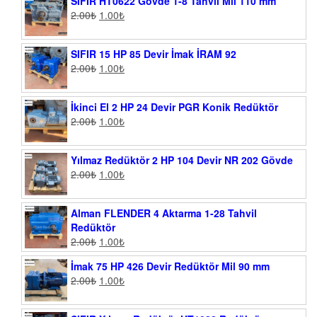
SIFIR HT0622 Gövde 1-8 Tahvil Mil 110 mm
2.00
₺
1.00
₺
SIFIR 15 HP 85 Devir İmak İRAM 92
2.00
₺
1.00
₺
İkinci El 2 HP 24 Devir PGR Konik Redüktör
2.00
₺
1.00
₺
Yılmaz Redüktör 2 HP 104 Devir NR 202 Gövde
2.00
₺
1.00
₺
Alman FLENDER 4 Aktarma 1-28 Tahvil
Redüktör
2.00
₺
1.00
₺
İmak 75 HP 426 Devir Redüktör Mil 90 mm
2.00
₺
1.00
₺