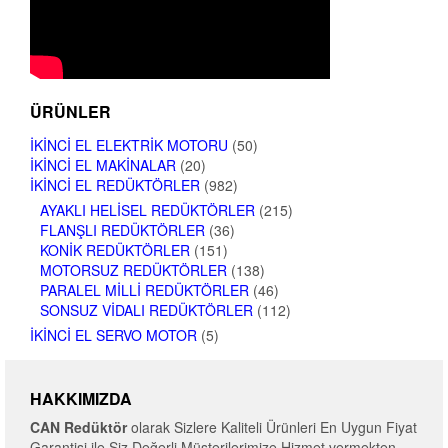
ÜRÜNLER
İKINCI EL ELEKTRIK MOTORU
(50)
İKINCI EL MAKINALAR
(20)
İKINCI EL REDÜKTÖRLER
(982)
AYAKLI HELISEL REDÜKTÖRLER
(215)
FLANŞLI REDÜKTÖRLER
(36)
KONIK REDÜKTÖRLER
(151)
MOTORSUZ REDÜKTÖRLER
(138)
PARALEL MILLI REDÜKTÖRLER
(46)
SONSUZ VIDALI REDÜKTÖRLER
(112)
İKINCI EL SERVO MOTOR
(5)
HAKKIMIZDA
CAN Redüktör
olarak Sizlere Kaliteli Ürünleri En Uygun Fiyat
Garantisi ile Siz Değerli Müşterilerimize Hizmet vermekten