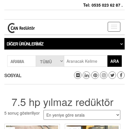
Tel: 0535 023 62 87 .
Toggle
navigati
DIĞER ÜRÜNLERIMIZ
ARA
ARAMA
SOSYAL
7.5 hp yılmaz redüktör
5 sonuç gösteriliyor