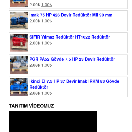
2.00
₺
1.00
₺
İmak 75 HP 426 Devir Redüktör Mil 90 mm
2.00
₺
1.00
₺
SIFIR Yılmaz Redüktör HT1022 Redüktör
2.00
₺
1.00
₺
PGR PA52 Gövde 7.5 HP 23 Devir Redüktör
2.00
₺
1.00
₺
İkinci El 7.5 HP 37 Devir İmak İRKM 83 Gövde
Redüktör
2.00
₺
1.00
₺
TANITIM VIDEOMUZ