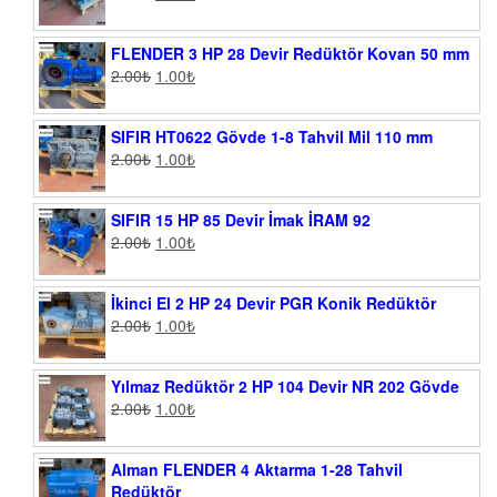
FLENDER 3 HP 28 Devir Redüktör Kovan 50 mm
2.00
₺
1.00
₺
SIFIR HT0622 Gövde 1-8 Tahvil Mil 110 mm
2.00
₺
1.00
₺
SIFIR 15 HP 85 Devir İmak İRAM 92
2.00
₺
1.00
₺
İkinci El 2 HP 24 Devir PGR Konik Redüktör
2.00
₺
1.00
₺
Yılmaz Redüktör 2 HP 104 Devir NR 202 Gövde
2.00
₺
1.00
₺
Alman FLENDER 4 Aktarma 1-28 Tahvil
Redüktör