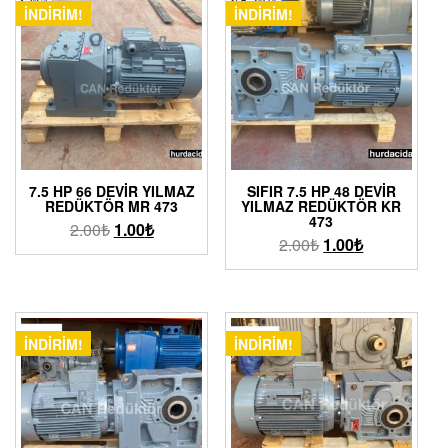
İNDIRIM!
İNDIRIM!
7.5 HP 66 DEVIR YILMAZ
SIFIR 7.5 HP 48 DEVIR
REDÜKTÖR MR 473
YILMAZ REDÜKTÖR KR
473
2.00
₺
1.00
₺
2.00
₺
1.00
₺
İNDIRIM!
İNDIRIM!