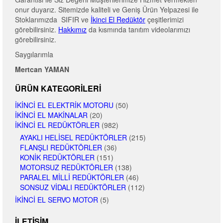
onur duyarız. Sitemizde kaliteli ve Geniş Ürün Yelpazesi ile
Stoklarımızda SIFIR ve
İkinci El Redüktör
çeşitlerimizi
görebilirsiniz.
Hakkımız
da kısmında tanıtım videolarımızı
görebilirsiniz.
Saygılarımla
Mertcan YAMAN
ÜRÜN KATEGORILERI
İKINCI EL ELEKTRIK MOTORU
(50)
İKINCI EL MAKINALAR
(20)
İKINCI EL REDÜKTÖRLER
(982)
AYAKLI HELISEL REDÜKTÖRLER
(215)
FLANŞLI REDÜKTÖRLER
(36)
KONIK REDÜKTÖRLER
(151)
MOTORSUZ REDÜKTÖRLER
(138)
PARALEL MILLI REDÜKTÖRLER
(46)
SONSUZ VIDALI REDÜKTÖRLER
(112)
İKINCI EL SERVO MOTOR
(5)
İLETIŞIM