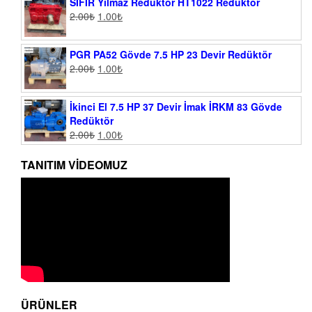
SIFIR Yılmaz Redüktör HT1022 Redüktör
2.00
₺
1.00
₺
PGR PA52 Gövde 7.5 HP 23 Devir Redüktör
2.00
₺
1.00
₺
İkinci El 7.5 HP 37 Devir İmak İRKM 83 Gövde
Redüktör
2.00
₺
1.00
₺
TANITIM VIDEOMUZ
ÜRÜNLER