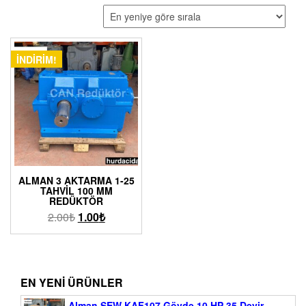
İNDIRIM!
ALMAN 3 AKTARMA 1-25
TAHVIL 100 MM
REDÜKTÖR
2.00
₺
1.00
₺
EN YENI ÜRÜNLER
Alman SEW KAF107 Gövde 10 HP 35 Devir