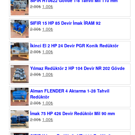
SIFIR HT0622 Gövde 1-8 Tahvil Mil 110 mm
2.00
₺
1.00
₺
SIFIR 15 HP 85 Devir İmak İRAM 92
2.00
₺
1.00
₺
İkinci El 2 HP 24 Devir PGR Konik Redüktör
2.00
₺
1.00
₺
Yılmaz Redüktör 2 HP 104 Devir NR 202 Gövde
2.00
₺
1.00
₺
Alman FLENDER 4 Aktarma 1-28 Tahvil
Redüktör
2.00
₺
1.00
₺
İmak 75 HP 426 Devir Redüktör Mil 90 mm
2.00
₺
1.00
₺