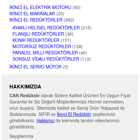
İKINCI EL ELEKTRIK MOTORU
(50)
İKINCI EL MAKINALAR
(20)
İKINCI EL REDÜKTÖRLER
(982)
AYAKLI HELISEL REDÜKTÖRLER
(215)
FLANŞLI REDÜKTÖRLER
(36)
KONIK REDÜKTÖRLER
(151)
MOTORSUZ REDÜKTÖRLER
(138)
PARALEL MILLI REDÜKTÖRLER
(46)
SONSUZ VIDALI REDÜKTÖRLER
(112)
İKINCI EL SERVO MOTOR
(5)
HAKKIMIZDA
CAN Redüktör
olarak Sizlere Kaliteli Ürünleri En Uygun Fiyat
Garantisi ile Siz Değerli Müşterilerimize Hizmet vermekten
onur duyarız. Sitemizde kaliteli ve Geniş Ürün Yelpazesi ile
Stoklarımızda SIFIR ve
İkinci El Redüktör
çeşitlerimizi
görebilirsiniz.
Hakkımız
da kısmında tanıtım videolarımızı
görebilirsiniz.
Saygılarımla