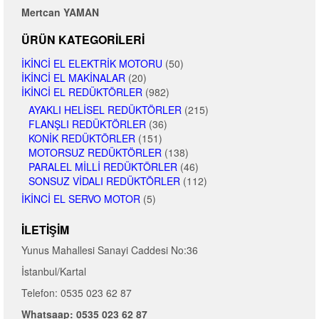
Mertcan YAMAN
ÜRÜN KATEGORILERI
İKINCI EL ELEKTRIK MOTORU
(50)
İKINCI EL MAKINALAR
(20)
İKINCI EL REDÜKTÖRLER
(982)
AYAKLI HELISEL REDÜKTÖRLER
(215)
FLANŞLI REDÜKTÖRLER
(36)
KONIK REDÜKTÖRLER
(151)
MOTORSUZ REDÜKTÖRLER
(138)
PARALEL MILLI REDÜKTÖRLER
(46)
SONSUZ VIDALI REDÜKTÖRLER
(112)
İKINCI EL SERVO MOTOR
(5)
İLETIŞIM
Yunus Mahallesi Sanayi Caddesi No:36
İstanbul/Kartal
Telefon: 0535 023 62 87
Whatsaap: 0535 023 62 87