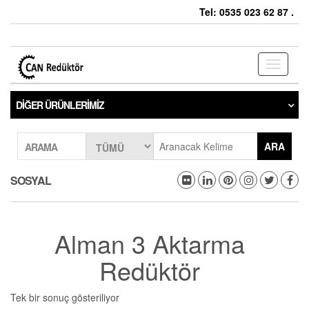
Tel: 0535 023 62 87 .
Toggle
navigati
DIĞER ÜRÜNLERIMIZ
ARA
ARAMA
SOSYAL
Alman 3 Aktarma
Redüktör
Tek bir sonuç gösteriliyor