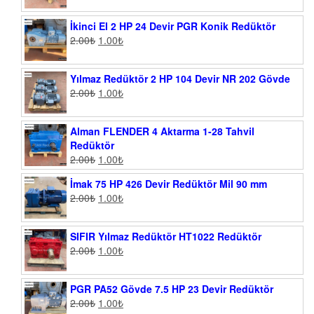
İkinci El 2 HP 24 Devir PGR Konik Redüktör
2.00
₺
1.00
₺
Yılmaz Redüktör 2 HP 104 Devir NR 202 Gövde
2.00
₺
1.00
₺
Alman FLENDER 4 Aktarma 1-28 Tahvil
Redüktör
2.00
₺
1.00
₺
İmak 75 HP 426 Devir Redüktör Mil 90 mm
2.00
₺
1.00
₺
SIFIR Yılmaz Redüktör HT1022 Redüktör
2.00
₺
1.00
₺
PGR PA52 Gövde 7.5 HP 23 Devir Redüktör
2.00
₺
1.00
₺