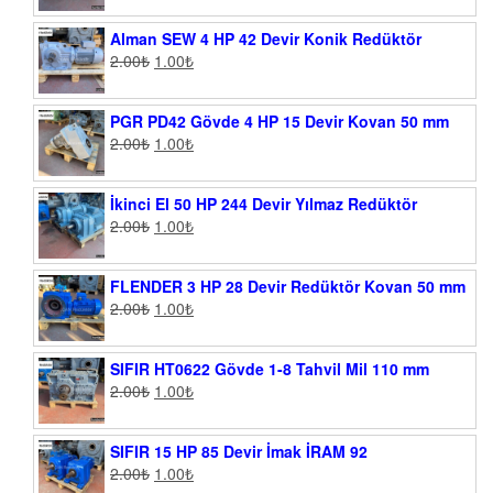
Alman SEW 4 HP 42 Devir Konik Redüktör
2.00
₺
1.00
₺
PGR PD42 Gövde 4 HP 15 Devir Kovan 50 mm
2.00
₺
1.00
₺
İkinci El 50 HP 244 Devir Yılmaz Redüktör
2.00
₺
1.00
₺
FLENDER 3 HP 28 Devir Redüktör Kovan 50 mm
2.00
₺
1.00
₺
SIFIR HT0622 Gövde 1-8 Tahvil Mil 110 mm
2.00
₺
1.00
₺
SIFIR 15 HP 85 Devir İmak İRAM 92
2.00
₺
1.00
₺