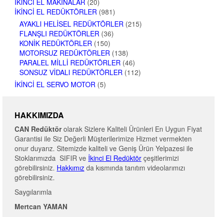
İKINCI EL MAKINALAR
(20)
İKINCI EL REDÜKTÖRLER
(981)
AYAKLI HELISEL REDÜKTÖRLER
(215)
FLANŞLI REDÜKTÖRLER
(36)
KONIK REDÜKTÖRLER
(150)
MOTORSUZ REDÜKTÖRLER
(138)
PARALEL MILLI REDÜKTÖRLER
(46)
SONSUZ VIDALI REDÜKTÖRLER
(112)
İKINCI EL SERVO MOTOR
(5)
HAKKIMIZDA
CAN Redüktör
olarak Sizlere Kaliteli Ürünleri En Uygun Fiyat
Garantisi ile Siz Değerli Müşterilerimize Hizmet vermekten
onur duyarız. Sitemizde kaliteli ve Geniş Ürün Yelpazesi ile
Stoklarımızda SIFIR ve
İkinci El Redüktör
çeşitlerimizi
görebilirsiniz.
Hakkımız
da kısmında tanıtım videolarımızı
görebilirsiniz.
Saygılarımla
Mertcan YAMAN