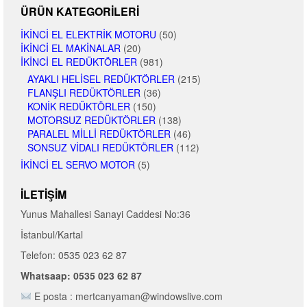
ÜRÜN KATEGORILERI
İKINCI EL ELEKTRIK MOTORU
(50)
İKINCI EL MAKINALAR
(20)
İKINCI EL REDÜKTÖRLER
(981)
AYAKLI HELISEL REDÜKTÖRLER
(215)
FLANŞLI REDÜKTÖRLER
(36)
KONIK REDÜKTÖRLER
(150)
MOTORSUZ REDÜKTÖRLER
(138)
PARALEL MILLI REDÜKTÖRLER
(46)
SONSUZ VIDALI REDÜKTÖRLER
(112)
İKINCI EL SERVO MOTOR
(5)
İLETIŞIM
Yunus Mahallesi Sanayi Caddesi No:36
İstanbul/Kartal
Telefon: 0535 023 62 87
Whatsaap: 0535 023 62 87
E posta : mertcanyaman@windowslive.com