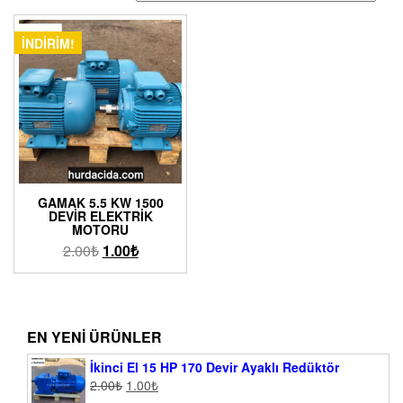
İNDIRIM!
GAMAK 5.5 KW 1500
DEVIR ELEKTRIK
MOTORU
2.00
₺
1.00
₺
EN YENI ÜRÜNLER
İkinci El 15 HP 170 Devir Ayaklı Redüktör
2.00
₺
1.00
₺