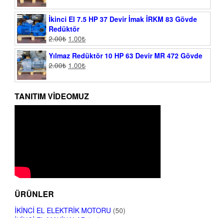
İkinci El 7.5 HP 37 Devir İmak İRKM 83 Gövde
Redüktör
2.00
₺
1.00
₺
Yılmaz Redüktör 10 HP 63 Devir MR 472 Gövde
2.00
₺
1.00
₺
TANITIM VIDEOMUZ
ÜRÜNLER
İKINCI EL ELEKTRIK MOTORU
(50)