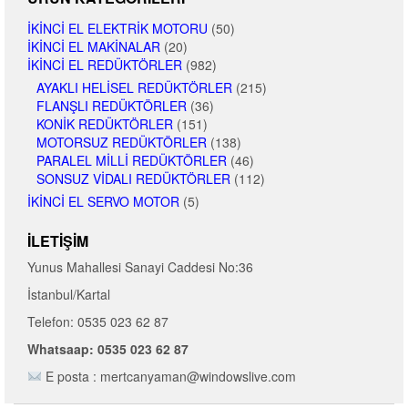
İKINCI EL ELEKTRIK MOTORU
(50)
İKINCI EL MAKINALAR
(20)
İKINCI EL REDÜKTÖRLER
(982)
AYAKLI HELISEL REDÜKTÖRLER
(215)
FLANŞLI REDÜKTÖRLER
(36)
KONIK REDÜKTÖRLER
(151)
MOTORSUZ REDÜKTÖRLER
(138)
PARALEL MILLI REDÜKTÖRLER
(46)
SONSUZ VIDALI REDÜKTÖRLER
(112)
İKINCI EL SERVO MOTOR
(5)
İLETIŞIM
Yunus Mahallesi Sanayi Caddesi No:36
İstanbul/Kartal
Telefon: 0535 023 62 87
Whatsaap: 0535 023 62 87
E posta : mertcanyaman@windowslive.com