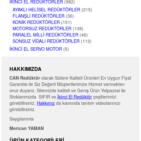
İKINCI EL REDÜKTÖRLER
(982)
AYAKLI HELISEL REDÜKTÖRLER
(215)
FLANŞLI REDÜKTÖRLER
(36)
KONIK REDÜKTÖRLER
(151)
MOTORSUZ REDÜKTÖRLER
(138)
PARALEL MILLI REDÜKTÖRLER
(46)
SONSUZ VIDALI REDÜKTÖRLER
(112)
İKINCI EL SERVO MOTOR
(5)
HAKKIMIZDA
CAN Redüktör
olarak Sizlere Kaliteli Ürünleri En Uygun Fiyat
Garantisi ile Siz Değerli Müşterilerimize Hizmet vermekten
onur duyarız. Sitemizde kaliteli ve Geniş Ürün Yelpazesi ile
Stoklarımızda SIFIR ve
İkinci El Redüktör
çeşitlerimizi
görebilirsiniz.
Hakkımız
da kısmında tanıtım videolarımızı
görebilirsiniz.
Saygılarımla
Mertcan YAMAN
ÜRÜN KATEGORILERI