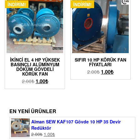
İNDIRIM!
İNDIRIM!
İKINCI EL 4 HP YÜKSEK
SIFIR 10 HP KÖRÜK FAN
BASINÇLI ALÜMINYUM
FIYATLARI
DÖKÜM GÖVDELI
2.00
₺
1.00
₺
KÖRÜK FAN
2.00
₺
1.00
₺
EN YENI ÜRÜNLER
Alman SEW KAF107 Gövde 10 HP 35 Devir
Redüktör
2.00
₺
1.00
₺