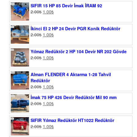
SIFIR 15 HP 85 Devir İmak İRAM 92
2.00
₺
1.00
₺
İkinci El 2 HP 24 Devir PGR Konik Redüktör
2.00
₺
1.00
₺
Yılmaz Redüktör 2 HP 104 Devir NR 202 Gövde
2.00
₺
1.00
₺
Alman FLENDER 4 Aktarma 1-28 Tahvil
Redüktör
2.00
₺
1.00
₺
İmak 75 HP 426 Devir Redüktör Mil 90 mm
2.00
₺
1.00
₺
SIFIR Yılmaz Redüktör HT1022 Redüktör
2.00
₺
1.00
₺