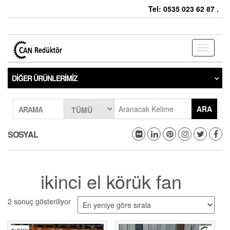
Tel: 0535 023 62 87 .
Toggle
navigati
DIĞER ÜRÜNLERIMIZ
ARA
ARAMA
SOSYAL
ikinci el körük fan
2 sonuç gösteriliyor