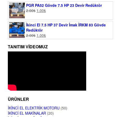
PGR PA52 Gövde 7.5 HP 23 Devir Redüktör
2.00
₺
1.00
₺
İkinci El 7.5 HP 37 Devir İmak İRKM 83 Gövde
Redüktör
2.00
₺
1.00
₺
TANITIM VIDEOMUZ
ÜRÜNLER
İKINCI EL ELEKTRIK MOTORU
(50)
İKINCI EL MAKINALAR
(20)