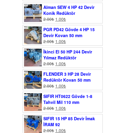
Alman SEW 4 HP 42 Devir
Konik Redüktör
2.00
₺
1.00
₺
PGR PD42 Gövde 4 HP 15
Devir Kovan 50 mm
2.00
₺
1.00
₺
İkinci El 50 HP 244 Devir
Yılmaz Redüktör
2.00
₺
1.00
₺
FLENDER 3 HP 28 Devir
Redüktör Kovan 50 mm
2.00
₺
1.00
₺
SIFIR HT0622 Gövde 1-8
Tahvil Mil 110 mm
2.00
₺
1.00
₺
SIFIR 15 HP 85 Devir İmak
İRAM 92
2.00
₺
1.00
₺