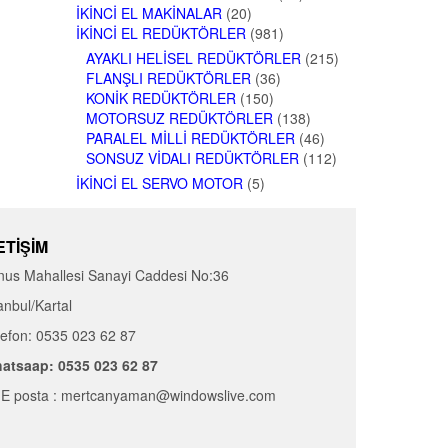
İKINCI EL MAKINALAR
(20)
İKINCI EL REDÜKTÖRLER
(981)
AYAKLI HELISEL REDÜKTÖRLER
(215)
FLANŞLI REDÜKTÖRLER
(36)
KONIK REDÜKTÖRLER
(150)
MOTORSUZ REDÜKTÖRLER
(138)
PARALEL MILLI REDÜKTÖRLER
(46)
SONSUZ VIDALI REDÜKTÖRLER
(112)
İKINCI EL SERVO MOTOR
(5)
ETIŞIM
nus Mahallesi Sanayi Caddesi No:36
anbul/Kartal
lefon: 0535 023 62 87
atsaap: 0535 023 62 87
E posta : mertcanyaman@windowslive.com