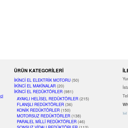
ÜRÜN KATEGORILERI
İL
Yu
İKINCI EL ELEKTRIK MOTORU
(50)
İKINCI EL MAKINALAR
(20)
İst
İKINCI EL REDÜKTÖRLER
(981)
nci
Te
AYAKLI HELISEL REDÜKTÖRLER
(215)
FLANŞLI REDÜKTÖRLER
(36)
Wh
KONIK REDÜKTÖRLER
(150)
MOTORSUZ REDÜKTÖRLER
(138)
PARALEL MILLI REDÜKTÖRLER
(46)
SONSUZ VIDALI REDÜKTÖRLER
(112)