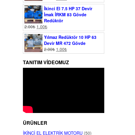
İkinci El 7.5 HP 37 Devir
İmak İRKM 83 Gövde
Redüktör
2.00
₺
1.00
₺
Yılmaz Redüktör 10 HP 63
Devir MR 472 Gövde
2.00
₺
1.00
₺
TANITIM VIDEOMUZ
ÜRÜNLER
İKINCI EL ELEKTRIK MOTORU
(50)