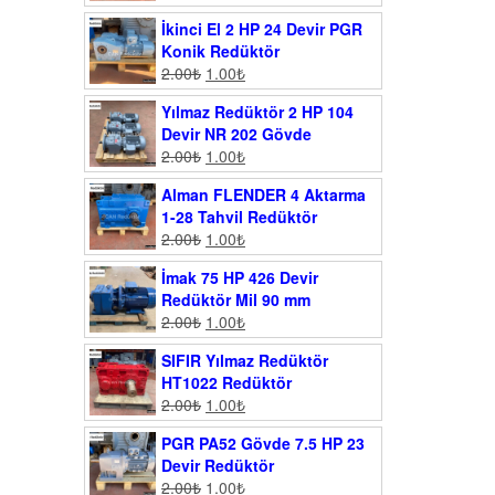
İkinci El 2 HP 24 Devir PGR
Konik Redüktör
2.00
₺
1.00
₺
Yılmaz Redüktör 2 HP 104
Devir NR 202 Gövde
2.00
₺
1.00
₺
Alman FLENDER 4 Aktarma
1-28 Tahvil Redüktör
2.00
₺
1.00
₺
İmak 75 HP 426 Devir
Redüktör Mil 90 mm
2.00
₺
1.00
₺
SIFIR Yılmaz Redüktör
HT1022 Redüktör
2.00
₺
1.00
₺
PGR PA52 Gövde 7.5 HP 23
Devir Redüktör
2.00
₺
1.00
₺