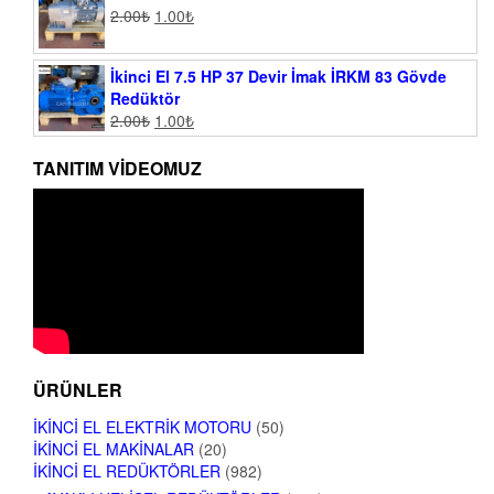
2.00
₺
1.00
₺
İkinci El 7.5 HP 37 Devir İmak İRKM 83 Gövde
Redüktör
2.00
₺
1.00
₺
TANITIM VIDEOMUZ
ÜRÜNLER
İKINCI EL ELEKTRIK MOTORU
(50)
İKINCI EL MAKINALAR
(20)
İKINCI EL REDÜKTÖRLER
(982)