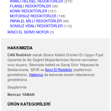
AYAKLI HELISEL REDÜKTÖRLER
(215)
FLANŞLI REDÜKTÖRLER
(36)
KONIK REDÜKTÖRLER
(151)
MOTORSUZ REDÜKTÖRLER
(138)
PARALEL MILLI REDÜKTÖRLER
(46)
SONSUZ VIDALI REDÜKTÖRLER
(112)
İKINCI EL SERVO MOTOR
(5)
HAKKIMIZDA
CAN Redüktör
olarak Sizlere Kaliteli Ürünleri En Uygun Fiyat
Garantisi ile Siz Değerli Müşterilerimize Hizmet vermekten
onur duyarız. Sitemizde kaliteli ve Geniş Ürün Yelpazesi ile
Stoklarımızda SIFIR ve
İkinci El Redüktör
çeşitlerimizi
görebilirsiniz.
Hakkımız
da kısmında tanıtım videolarımızı
görebilirsiniz.
Saygılarımla
Mertcan YAMAN
ÜRÜN KATEGORILERI