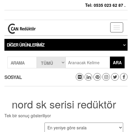
Tel: 0535 023 62 87 .
Toggle
navigati
DIĞER ÜRÜNLERIMIZ
ARA
ARAMA
SOSYAL
nord sk serisi redüktör
Tek bir sonuç gösteriliyor