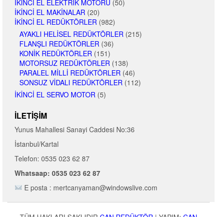
İKINCI EL ELEKTRIK MOTORU
(50)
İKINCI EL MAKINALAR
(20)
İKINCI EL REDÜKTÖRLER
(982)
AYAKLI HELISEL REDÜKTÖRLER
(215)
FLANŞLI REDÜKTÖRLER
(36)
KONIK REDÜKTÖRLER
(151)
MOTORSUZ REDÜKTÖRLER
(138)
PARALEL MILLI REDÜKTÖRLER
(46)
SONSUZ VIDALI REDÜKTÖRLER
(112)
İKINCI EL SERVO MOTOR
(5)
İLETIŞIM
Yunus Mahallesi Sanayi Caddesi No:36
İstanbul/Kartal
Telefon: 0535 023 62 87
Whatsaap: 0535 023 62 87
E posta : mertcanyaman@windowslive.com
TÜM HAKLARI SAKLIDIR
CAN REDÜKTÖR
|
YAPIM:
CAN