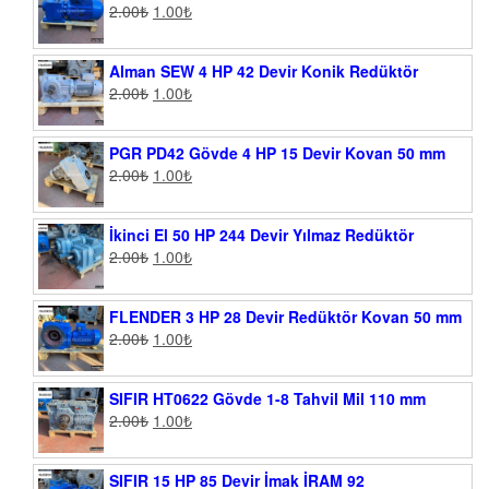
2.00
₺
1.00
₺
Alman SEW 4 HP 42 Devir Konik Redüktör
2.00
₺
1.00
₺
PGR PD42 Gövde 4 HP 15 Devir Kovan 50 mm
2.00
₺
1.00
₺
İkinci El 50 HP 244 Devir Yılmaz Redüktör
2.00
₺
1.00
₺
FLENDER 3 HP 28 Devir Redüktör Kovan 50 mm
2.00
₺
1.00
₺
SIFIR HT0622 Gövde 1-8 Tahvil Mil 110 mm
2.00
₺
1.00
₺
SIFIR 15 HP 85 Devir İmak İRAM 92