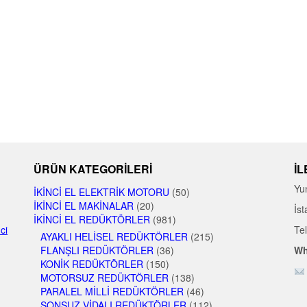
ÜRÜN KATEGORILERI
İL
Yu
İKINCI EL ELEKTRIK MOTORU
(50)
İKINCI EL MAKINALAR
(20)
İst
İKINCI EL REDÜKTÖRLER
(981)
nci
Te
AYAKLI HELISEL REDÜKTÖRLER
(215)
FLANŞLI REDÜKTÖRLER
(36)
Wh
KONIK REDÜKTÖRLER
(150)
MOTORSUZ REDÜKTÖRLER
(138)
PARALEL MILLI REDÜKTÖRLER
(46)
SONSUZ VIDALI REDÜKTÖRLER
(112)