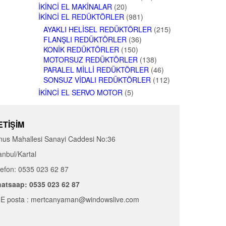
İKINCI EL MAKINALAR
(20)
İKINCI EL REDÜKTÖRLER
(981)
AYAKLI HELISEL REDÜKTÖRLER
(215)
FLANŞLI REDÜKTÖRLER
(36)
KONIK REDÜKTÖRLER
(150)
MOTORSUZ REDÜKTÖRLER
(138)
PARALEL MILLI REDÜKTÖRLER
(46)
SONSUZ VIDALI REDÜKTÖRLER
(112)
İKINCI EL SERVO MOTOR
(5)
ETIŞIM
nus Mahallesi Sanayi Caddesi No:36
anbul/Kartal
lefon: 0535 023 62 87
atsaap: 0535 023 62 87
E posta : mertcanyaman@windowslive.com