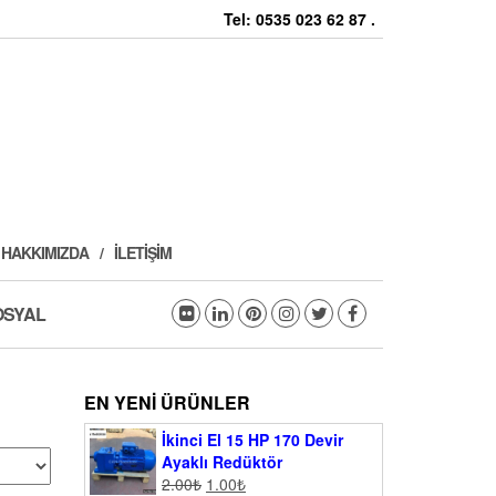
Tel: 0535 023 62 87 .
HAKKIMIZDA
İLETIŞIM
OSYAL
EN YENI ÜRÜNLER
İkinci El 15 HP 170 Devir
Ayaklı Redüktör
2.00
₺
1.00
₺