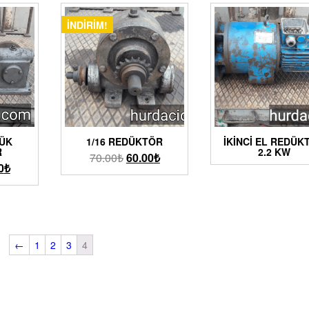
İNDIRIM!
ÇÜK
1/16 REDÜKTÖR
İKİNCİ EL REDÜK
R
2.2 KW
70.00
₺
60.00
₺
0
₺
←
1
2
3
4