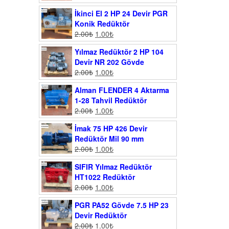
İkinci El 2 HP 24 Devir PGR
Konik Redüktör
2.00
₺
1.00
₺
Yılmaz Redüktör 2 HP 104
Devir NR 202 Gövde
2.00
₺
1.00
₺
Alman FLENDER 4 Aktarma
1-28 Tahvil Redüktör
2.00
₺
1.00
₺
İmak 75 HP 426 Devir
Redüktör Mil 90 mm
2.00
₺
1.00
₺
SIFIR Yılmaz Redüktör
HT1022 Redüktör
2.00
₺
1.00
₺
PGR PA52 Gövde 7.5 HP 23
Devir Redüktör
2.00
₺
1.00
₺