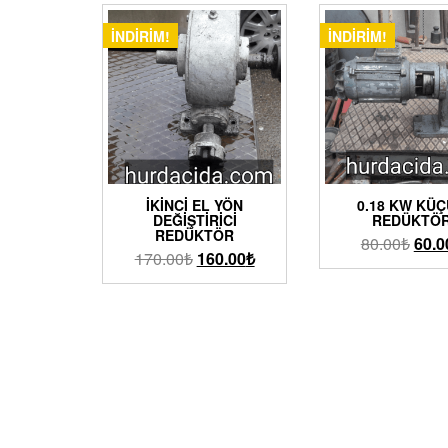
İNDIRIM!
İNDIRIM!
İKINCI EL YÖN
0.18 KW KÜ
DEĞIŞTIRICI
REDÜKTÖ
REDÜKTÖR
80.00
₺
60.0
170.00
₺
160.00
₺