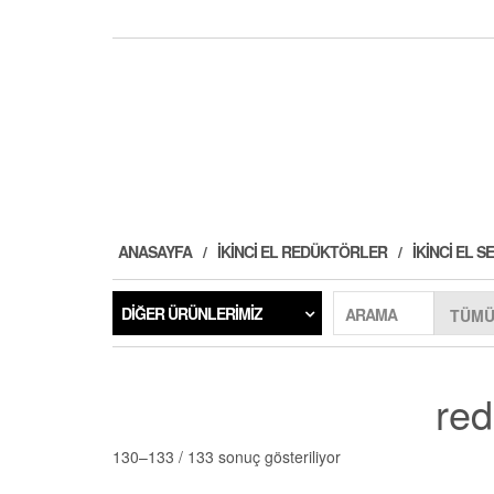
ANASAYFA
İKINCI EL REDÜKTÖRLER
İKINCI EL
DIĞER ÜRÜNLERIMIZ
ARAMA
red
130–133 / 133 sonuç gösteriliyor