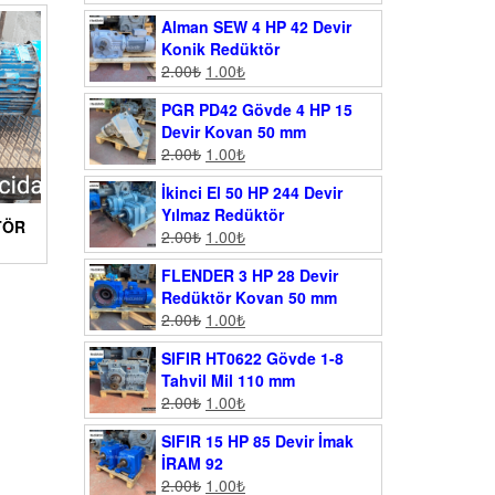
Alman SEW 4 HP 42 Devir
Konik Redüktör
2.00
₺
1.00
₺
PGR PD42 Gövde 4 HP 15
Devir Kovan 50 mm
2.00
₺
1.00
₺
İkinci El 50 HP 244 Devir
Yılmaz Redüktör
TÖR
2.00
₺
1.00
₺
FLENDER 3 HP 28 Devir
Redüktör Kovan 50 mm
2.00
₺
1.00
₺
SIFIR HT0622 Gövde 1-8
Tahvil Mil 110 mm
2.00
₺
1.00
₺
SIFIR 15 HP 85 Devir İmak
İRAM 92
2.00
₺
1.00
₺