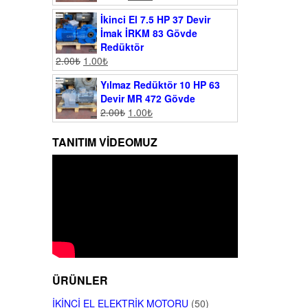
İkinci El 7.5 HP 37 Devir
İmak İRKM 83 Gövde
Redüktör
2.00
₺
1.00
₺
Yılmaz Redüktör 10 HP 63
Devir MR 472 Gövde
2.00
₺
1.00
₺
TANITIM VIDEOMUZ
ÜRÜNLER
İKINCI EL ELEKTRIK MOTORU
(50)