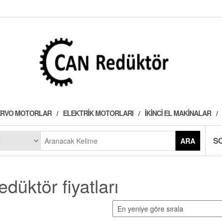
 SERVO MOTORLAR
ELEKTRIK MOTORLARI
İKINCI EL MAKINALAR
S
ARA
düktör fiyatları