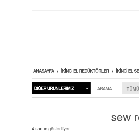
ANASAYFA
İKINCI EL REDÜKTÖRLER
İKINCI EL
DIĞER ÜRÜNLERIMIZ
ARAMA
sew re
4 sonuç gösteriliyor