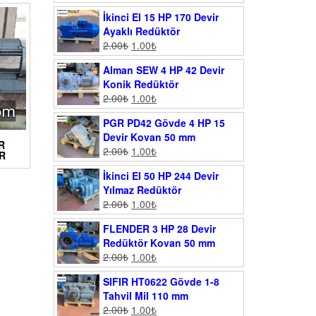
İkinci El 15 HP 170 Devir
Ayaklı Redüktör
2.00
₺
1.00
₺
Alman SEW 4 HP 42 Devir
Konik Redüktör
2.00
₺
1.00
₺
PGR PD42 Gövde 4 HP 15
Devir Kovan 50 mm
R
2.00
₺
1.00
₺
IR
İkinci El 50 HP 244 Devir
Yılmaz Redüktör
2.00
₺
1.00
₺
FLENDER 3 HP 28 Devir
Redüktör Kovan 50 mm
2.00
₺
1.00
₺
SIFIR HT0622 Gövde 1-8
Tahvil Mil 110 mm
2.00
₺
1.00
₺