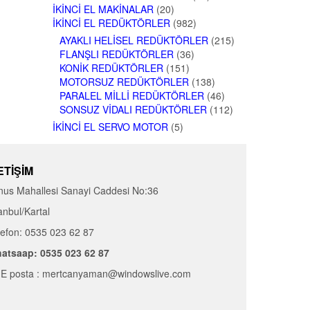
İKINCI EL MAKINALAR
(20)
İKINCI EL REDÜKTÖRLER
(982)
AYAKLI HELISEL REDÜKTÖRLER
(215)
FLANŞLI REDÜKTÖRLER
(36)
KONIK REDÜKTÖRLER
(151)
MOTORSUZ REDÜKTÖRLER
(138)
PARALEL MILLI REDÜKTÖRLER
(46)
SONSUZ VIDALI REDÜKTÖRLER
(112)
İKINCI EL SERVO MOTOR
(5)
ETIŞIM
nus Mahallesi Sanayi Caddesi No:36
anbul/Kartal
lefon: 0535 023 62 87
atsaap: 0535 023 62 87
E posta : mertcanyaman@windowslive.com