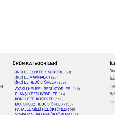
ÜRÜN KATEGORILERI
İL
Yu
İKINCI EL ELEKTRIK MOTORU
(50)
İKINCI EL MAKINALAR
(20)
İst
İKINCI EL REDÜKTÖRLER
(982)
nci
Te
AYAKLI HELISEL REDÜKTÖRLER
(215)
FLANŞLI REDÜKTÖRLER
(36)
Wh
KONIK REDÜKTÖRLER
(151)
MOTORSUZ REDÜKTÖRLER
(138)
PARALEL MILLI REDÜKTÖRLER
(46)
SONSUZ VIDALI REDÜKTÖRLER
(112)