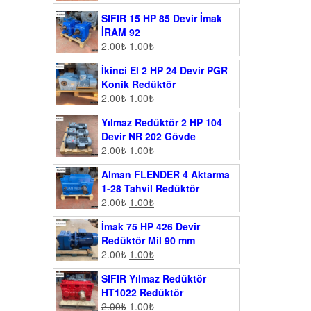
SIFIR 15 HP 85 Devir İmak
İRAM 92
2.00
₺
1.00
₺
İkinci El 2 HP 24 Devir PGR
Konik Redüktör
2.00
₺
1.00
₺
Yılmaz Redüktör 2 HP 104
Devir NR 202 Gövde
2.00
₺
1.00
₺
Alman FLENDER 4 Aktarma
1-28 Tahvil Redüktör
2.00
₺
1.00
₺
İmak 75 HP 426 Devir
Redüktör Mil 90 mm
2.00
₺
1.00
₺
SIFIR Yılmaz Redüktör
HT1022 Redüktör
2.00
₺
1.00
₺