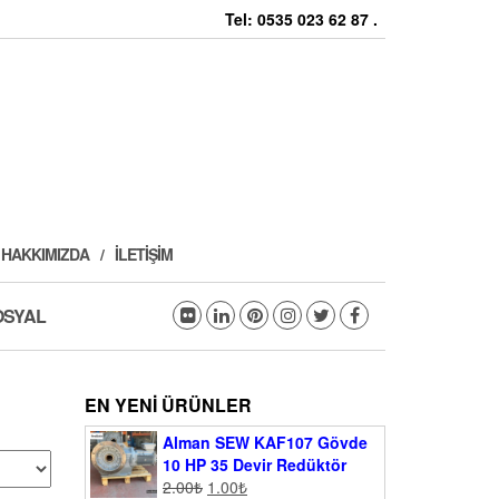
Tel: 0535 023 62 87 .
HAKKIMIZDA
İLETIŞIM
OSYAL
EN YENI ÜRÜNLER
Alman SEW KAF107 Gövde
10 HP 35 Devir Redüktör
2.00
₺
1.00
₺