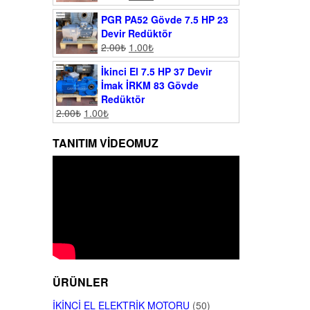
PGR PA52 Gövde 7.5 HP 23
Devir Redüktör
2.00
₺
1.00
₺
İkinci El 7.5 HP 37 Devir
İmak İRKM 83 Gövde
Redüktör
2.00
₺
1.00
₺
TANITIM VIDEOMUZ
ÜRÜNLER
İKINCI EL ELEKTRIK MOTORU
(50)