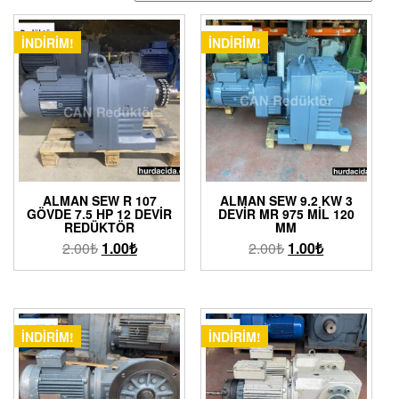
İNDIRIM!
İNDIRIM!
ALMAN SEW R 107
ALMAN SEW 9.2 KW 3
GÖVDE 7.5 HP 12 DEVIR
DEVIR MR 975 MIL 120
REDÜKTÖR
MM
2.00
₺
1.00
₺
2.00
₺
1.00
₺
İNDIRIM!
İNDIRIM!