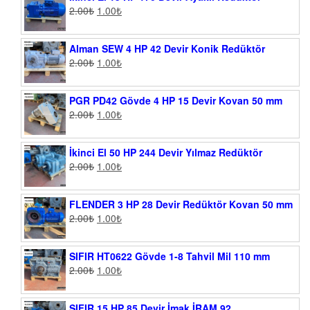
2.00
₺
1.00
₺
Alman SEW 4 HP 42 Devir Konik Redüktör
2.00
₺
1.00
₺
PGR PD42 Gövde 4 HP 15 Devir Kovan 50 mm
2.00
₺
1.00
₺
İkinci El 50 HP 244 Devir Yılmaz Redüktör
2.00
₺
1.00
₺
FLENDER 3 HP 28 Devir Redüktör Kovan 50 mm
2.00
₺
1.00
₺
SIFIR HT0622 Gövde 1-8 Tahvil Mil 110 mm
2.00
₺
1.00
₺
SIFIR 15 HP 85 Devir İmak İRAM 92