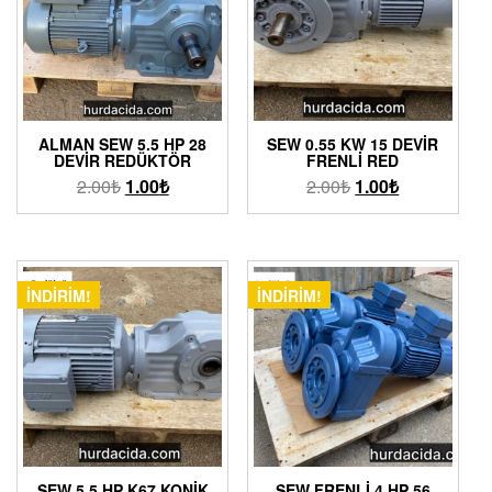
ALMAN SEW 5.5 HP 28
SEW 0.55 KW 15 DEVIR
DEVIR REDÜKTÖR
FRENLI RED
2.00
₺
1.00
₺
2.00
₺
1.00
₺
İNDIRIM!
İNDIRIM!
SEW 5.5 HP K67 KONIK
SEW FRENLI 4 HP 56