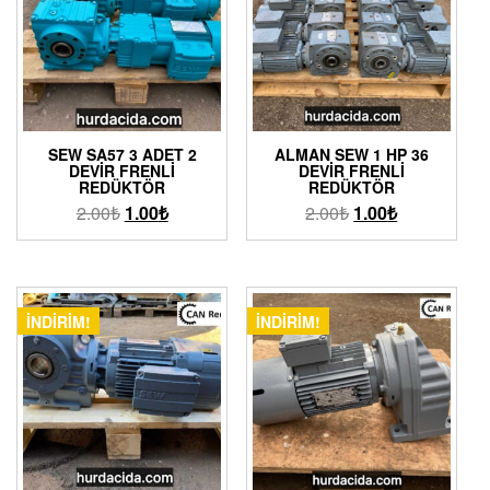
SEW SA57 3 ADET 2
ALMAN SEW 1 HP 36
DEVIR FRENLI
DEVIR FRENLI
REDÜKTÖR
REDÜKTÖR
2.00
₺
1.00
₺
2.00
₺
1.00
₺
İNDIRIM!
İNDIRIM!