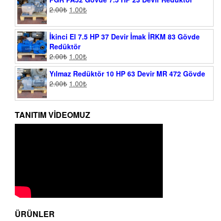
2.00
₺
1.00
₺
İkinci El 7.5 HP 37 Devir İmak İRKM 83 Gövde
Redüktör
2.00
₺
1.00
₺
Yılmaz Redüktör 10 HP 63 Devir MR 472 Gövde
2.00
₺
1.00
₺
TANITIM VIDEOMUZ
ÜRÜNLER