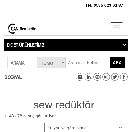
Tel: 0535 023 62 87 .
Toggle
navigati
DIĞER ÜRÜNLERIMIZ
ARA
ARAMA
SOSYAL
sew redüktör
1–43 / 78 sonuç gösteriliyor