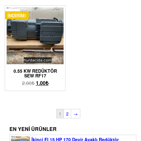
İNDIRIM!
0.55 KW REDÜKTÖR
SEW RF17
2.00
₺
1.00
₺
1
2
→
EN YENI ÜRÜNLER
İkinci El 15 HP 170 Devir Ayaklı Redüktör