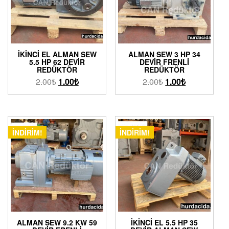
İKINCI EL ALMAN SEW
ALMAN SEW 3 HP 34
5.5 HP 62 DEVIR
DEVIR FRENLI
REDÜKTÖR
REDÜKTÖR
2.00
₺
1.00
₺
2.00
₺
1.00
₺
İNDIRIM!
İNDIRIM!
ALMAN SEW 9.2 KW 59
İKINCI EL 5.5 HP 35