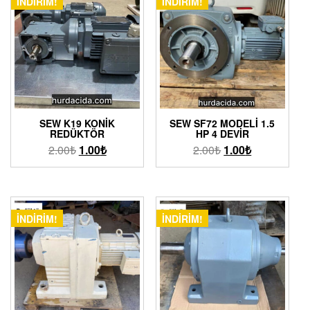
İNDIRIM!
İNDIRIM!
SEW K19 KONIK
SEW SF72 MODELI 1.5
REDÜKTÖR
HP 4 DEVIR
2.00
₺
1.00
₺
2.00
₺
1.00
₺
İNDIRIM!
İNDIRIM!