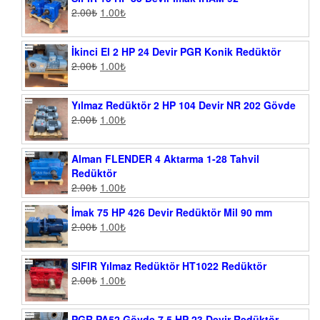
2.00
₺
1.00
₺
İkinci El 2 HP 24 Devir PGR Konik Redüktör
2.00
₺
1.00
₺
Yılmaz Redüktör 2 HP 104 Devir NR 202 Gövde
2.00
₺
1.00
₺
Alman FLENDER 4 Aktarma 1-28 Tahvil
Redüktör
2.00
₺
1.00
₺
İmak 75 HP 426 Devir Redüktör Mil 90 mm
2.00
₺
1.00
₺
SIFIR Yılmaz Redüktör HT1022 Redüktör
2.00
₺
1.00
₺
PGR PA52 Gövde 7.5 HP 23 Devir Redüktör