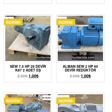
İNDIRIM!
İNDIRIM!
SEW 7.5 HP 29 DEVIR
ALMAN SEW 2 HP 60
K87 2 ADET EŞ
DEVIR REDÜKTÖR
2.00
₺
1.00
₺
2.00
₺
1.00
₺
İNDIRIM!
İNDIRIM!