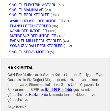
İKINCI EL ELEKTRIK MOTORU
(50)
İKINCI EL MAKINALAR
(20)
İKINCI EL REDÜKTÖRLER
(981)
AYAKLI HELISEL REDÜKTÖRLER
(215)
FLANŞLI REDÜKTÖRLER
(36)
KONIK REDÜKTÖRLER
(150)
MOTORSUZ REDÜKTÖRLER
(138)
PARALEL MILLI REDÜKTÖRLER
(46)
SONSUZ VIDALI REDÜKTÖRLER
(112)
İKINCI EL SERVO MOTOR
(5)
HAKKIMIZDA
CAN Redüktör
olarak Sizlere Kaliteli Ürünleri En Uygun Fiyat
Garantisi ile Siz Değerli Müşterilerimize Hizmet vermekten
onur duyarız. Sitemizde kaliteli ve Geniş Ürün Yelpazesi ile
Stoklarımızda SIFIR ve
İkinci El Redüktör
çeşitlerimizi
görebilirsiniz.
Hakkımız
da kısmında tanıtım videolarımızı
görebilirsiniz.
Saygılarımla