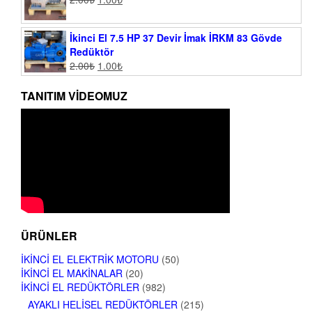
İkinci El 7.5 HP 37 Devir İmak İRKM 83 Gövde
Redüktör
2.00
₺
1.00
₺
TANITIM VIDEOMUZ
ÜRÜNLER
İKINCI EL ELEKTRIK MOTORU
(50)
İKINCI EL MAKINALAR
(20)
İKINCI EL REDÜKTÖRLER
(982)
AYAKLI HELISEL REDÜKTÖRLER
(215)