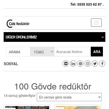
Tel: 0535 023 62 87 .
Toggle
navigati
DIĞER ÜRÜNLERIMIZ
ARA
ARAMA
SOSYAL
100 Gövde redüktör
14 sonuç gösteriliyor