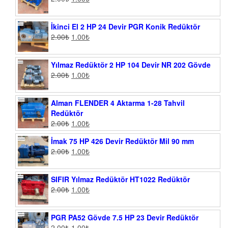
İkinci El 2 HP 24 Devir PGR Konik Redüktör
2.00
₺
1.00
₺
Yılmaz Redüktör 2 HP 104 Devir NR 202 Gövde
2.00
₺
1.00
₺
Alman FLENDER 4 Aktarma 1-28 Tahvil
Redüktör
2.00
₺
1.00
₺
İmak 75 HP 426 Devir Redüktör Mil 90 mm
2.00
₺
1.00
₺
SIFIR Yılmaz Redüktör HT1022 Redüktör
2.00
₺
1.00
₺
PGR PA52 Gövde 7.5 HP 23 Devir Redüktör
2.00
₺
1.00
₺