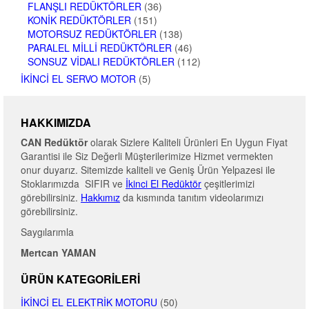
FLANŞLI REDÜKTÖRLER
(36)
KONIK REDÜKTÖRLER
(151)
MOTORSUZ REDÜKTÖRLER
(138)
PARALEL MILLI REDÜKTÖRLER
(46)
SONSUZ VIDALI REDÜKTÖRLER
(112)
İKINCI EL SERVO MOTOR
(5)
HAKKIMIZDA
CAN Redüktör
olarak Sizlere Kaliteli Ürünleri En Uygun Fiyat
Garantisi ile Siz Değerli Müşterilerimize Hizmet vermekten
onur duyarız. Sitemizde kaliteli ve Geniş Ürün Yelpazesi ile
Stoklarımızda SIFIR ve
İkinci El Redüktör
çeşitlerimizi
görebilirsiniz.
Hakkımız
da kısmında tanıtım videolarımızı
görebilirsiniz.
Saygılarımla
Mertcan YAMAN
ÜRÜN KATEGORILERI
İKINCI EL ELEKTRIK MOTORU
(50)