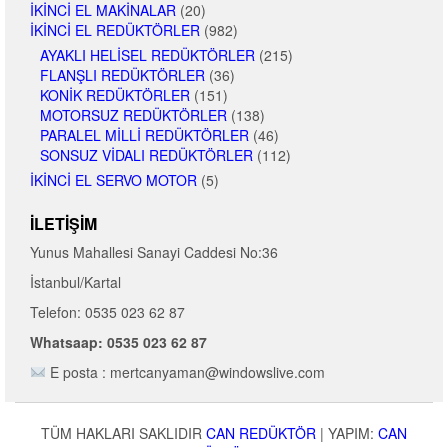
İKINCI EL MAKINALAR
(20)
İKINCI EL REDÜKTÖRLER
(982)
AYAKLI HELISEL REDÜKTÖRLER
(215)
FLANŞLI REDÜKTÖRLER
(36)
KONIK REDÜKTÖRLER
(151)
MOTORSUZ REDÜKTÖRLER
(138)
PARALEL MILLI REDÜKTÖRLER
(46)
SONSUZ VIDALI REDÜKTÖRLER
(112)
İKINCI EL SERVO MOTOR
(5)
İLETIŞIM
Yunus Mahallesi Sanayi Caddesi No:36
İstanbul/Kartal
Telefon: 0535 023 62 87
Whatsaap: 0535 023 62 87
E posta : mertcanyaman@windowslive.com
TÜM HAKLARI SAKLIDIR
CAN REDÜKTÖR
|
YAPIM:
CAN