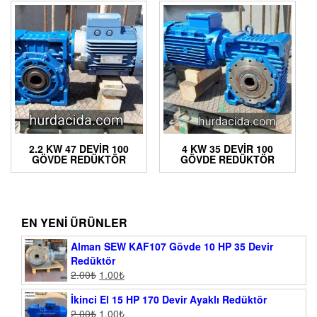
2.2 KW 47 DEVIR 100
4 KW 35 DEVIR 100
GÖVDE REDÜKTÖR
GÖVDE REDÜKTÖR
EN YENI ÜRÜNLER
Alman SEW KAF107 Gövde 10 HP 35 Devir
Redüktör
2.00
₺
1.00
₺
İkinci El 15 HP 170 Devir Ayaklı Redüktör
2.00
₺
1.00
₺