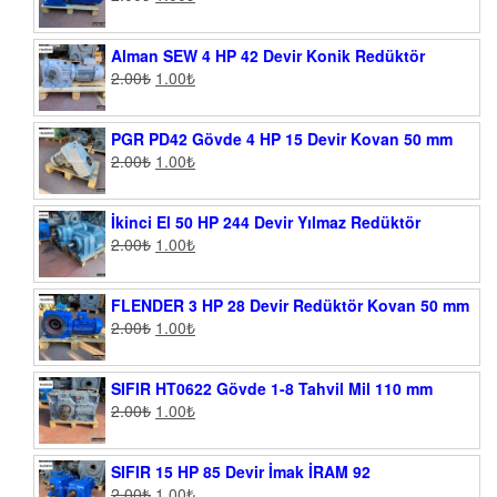
Alman SEW 4 HP 42 Devir Konik Redüktör
2.00
₺
1.00
₺
PGR PD42 Gövde 4 HP 15 Devir Kovan 50 mm
2.00
₺
1.00
₺
İkinci El 50 HP 244 Devir Yılmaz Redüktör
2.00
₺
1.00
₺
FLENDER 3 HP 28 Devir Redüktör Kovan 50 mm
2.00
₺
1.00
₺
SIFIR HT0622 Gövde 1-8 Tahvil Mil 110 mm
2.00
₺
1.00
₺
SIFIR 15 HP 85 Devir İmak İRAM 92
2.00
₺
1.00
₺