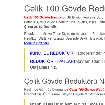
Çelik 100 Gövde Red
Çelik 100 Gövde Redüktör
SIFIR gibi Temiz ve Soru
Sahiptir. Çelik Gövde Redüktör Mil Kovan Çıkışı 40 mm 
Çıkışı 25-50 Devirdir
.
Redüktörün Mili ve Zincir Dişlisi de mevcuttur. Redüktö
Redüktör Dişlisi ve Kasnağı Üzerinde Şeklini Buradaki L
reduktor-fiyatlari/
İKİNCİ EL REDÜKTÖR
Kategorisinden 1
REDÜKTÖR FİYATLARI
Sayfamızdan Fi
Ulaşabilirsiniz.
Çelik Gövde Redüktörü Nas
Resim de Görmüş Olduğunuz
Çelik 100 Gövde Redü
İstanbul Dışı Ürün Almak İsteyen Değerli Müşterileri
İstanbul Dışı Ürün Alımların da Önce Ü