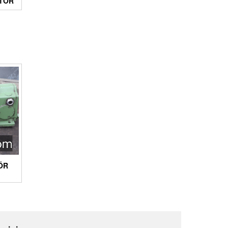
TOR
ÖR