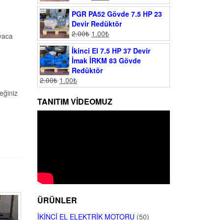
PGR PA52 Gövde 7.5 HP 23
Devir Redüktör
2.00
₺
1.00
₺
yaca
İkinci El 7.5 HP 37 Devir
İmak İRKM 83 Gövde
Redüktör
2.00
₺
1.00
₺
eğiniz
TANITIM VIDEOMUZ
ÜRÜNLER
İKINCI EL ELEKTRIK MOTORU
(50)