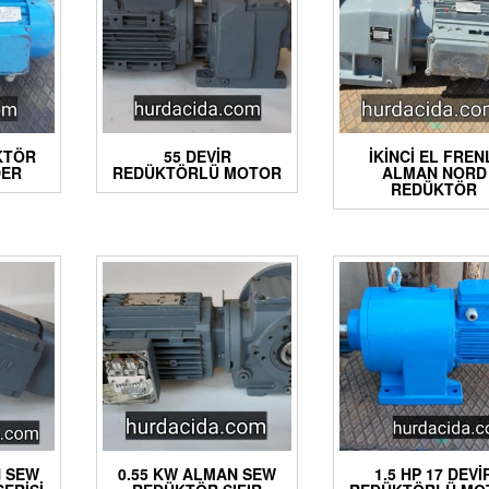
KTÖR
55 DEVIR
İKINCI EL FREN
DER
REDÜKTÖRLÜ MOTOR
ALMAN NORD
REDÜKTÖR
N SEW
0.55 KW ALMAN SEW
1.5 HP 17 DEVI