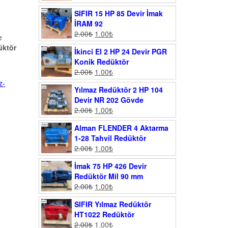
SIFIR 15 HP 85 Devir İmak
İRAM 92
2.00
₺
1.00
₺
e
üktör
İkinci El 2 HP 24 Devir PGR
Konik Redüktör
2.00
₺
1.00
₺
z-
Yılmaz Redüktör 2 HP 104
Devir NR 202 Gövde
2.00
₺
1.00
₺
Alman FLENDER 4 Aktarma
1-28 Tahvil Redüktör
2.00
₺
1.00
₺
İmak 75 HP 426 Devir
Redüktör Mil 90 mm
2.00
₺
1.00
₺
SIFIR Yılmaz Redüktör
HT1022 Redüktör
2.00
₺
1.00
₺