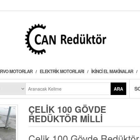
 SERVO MOTORLAR
ELEKTRIK MOTORLARI
İKINCI EL MAKINALAR
S
ARA
ÇELIK 100 GÖVDE
REDÜKTÖR MILLI
Çelik 100 Gövde Redüktör