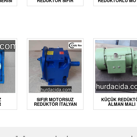
ERISI
REDÜKTÖR SIFIR
REDÜKTÖRLÜ MO
Z
SIFIR MOTORSUZ
KÜÇÜK REDÜKT
R
REDÜKTÖR İTALYAN
ALMAN MALI