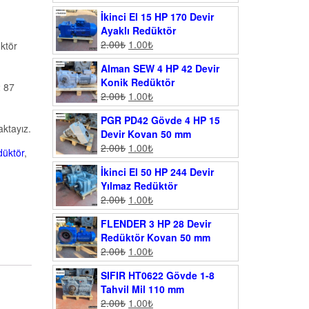
İkinci El 15 HP 170 Devir
Ayaklı Redüktör
2.00
₺
1.00
₺
ktör
Alman SEW 4 HP 42 Devir
Konik Redüktör
 87
2.00
₺
1.00
₺
PGR PD42 Gövde 4 HP 15
ktayız.
Devir Kovan 50 mm
2.00
₺
1.00
₺
üktör
,
İkinci El 50 HP 244 Devir
Yılmaz Redüktör
2.00
₺
1.00
₺
FLENDER 3 HP 28 Devir
Redüktör Kovan 50 mm
2.00
₺
1.00
₺
SIFIR HT0622 Gövde 1-8
Tahvil Mil 110 mm
2.00
₺
1.00
₺