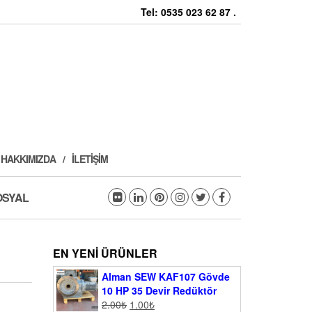
Tel: 0535 023 62 87 .
HAKKIMIZDA
İLETIŞIM
OSYAL
EN YENI ÜRÜNLER
Alman SEW KAF107 Gövde
10 HP 35 Devir Redüktör
2.00
₺
1.00
₺