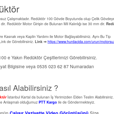
üktör
nsuz Çalışmaktadır. Redüktör 100 Gövde Boyutunda olup Çelik Gövdey
dir. Redüktör Motor Girişin de Bulunan Mil Kalınlığı ise 30 mm dir.
Red
re Kasnak veya Kaplin Yardımı ile Motor Bağlayabilirsiniz. Aynı Bu Tip
ink de Görebilirsiniz.
Link ⇒
https://www.hurdacida.com/urun/motorsu
00 e Yakın Redüktör Çeşitlerimizi Görebilirsiniz.
yat Bilgisine veya 0535 023 62 87 Numaradan
ıl Alabilirsiniz ?
ktö
r
İstanbul Kartal da bulunan İş Yerimizden Elden Teslim Alabilirsiniz.
mize Anlaşmalı olduğumuz
PTT Kargo
ile de Göndermekteyiz.
rünün
Çalışır Vaziyette Video Görüntüsünü
Size