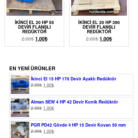
İKINCI EL 20 HP 55
İKINCI EL 20 HP 390
DEVIR FLANŞLI
DEVIR FLANŞLI
REDÜKTÖR
REDÜKTÖR
2.00
₺
1.00
₺
2.00
₺
1.00
₺
EN YENI ÜRÜNLER
İkinci El 15 HP 170 Devir Ayaklı Redüktör
2.00
₺
1.00
₺
Alman SEW 4 HP 42 Devir Konik Redüktör
2.00
₺
1.00
₺
PGR PD42 Gövde 4 HP 15 Devir Kovan 50 mm
2.00
₺
1.00
₺