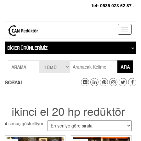
Tel: 0535 023 62 87 .
Toggle
navigati
DIĞER ÜRÜNLERIMIZ
ARA
ARAMA
SOSYAL
ikinci el 20 hp redüktör
4 sonuç gösteriliyor