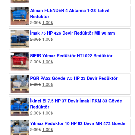
Alman FLENDER 4 Aktarma 1-28 Tahvil
Redüktör
2.00
₺
1.00
₺
İmak 75 HP 426 Devir Redüktör Mil 90 mm
2.00
₺
1.00
₺
SIFIR Yılmaz Redüktör HT1022 Redüktör
2.00
₺
1.00
₺
PGR PA52 Gövde 7.5 HP 23 Devir Redüktör
2.00
₺
1.00
₺
İkinci El 7.5 HP 37 Devir İmak İRKM 83 Gövde
Redüktör
2.00
₺
1.00
₺
Yılmaz Redüktör 10 HP 63 Devir MR 472 Gövde
2.00
₺
1.00
₺