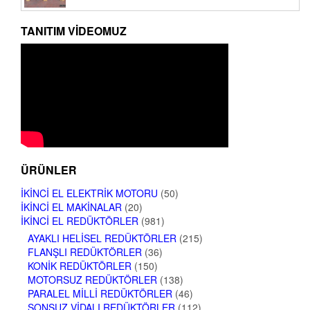
TANITIM VIDEOMUZ
ÜRÜNLER
İKINCI EL ELEKTRIK MOTORU
(50)
İKINCI EL MAKINALAR
(20)
İKINCI EL REDÜKTÖRLER
(981)
AYAKLI HELISEL REDÜKTÖRLER
(215)
FLANŞLI REDÜKTÖRLER
(36)
KONIK REDÜKTÖRLER
(150)
MOTORSUZ REDÜKTÖRLER
(138)
PARALEL MILLI REDÜKTÖRLER
(46)
SONSUZ VIDALI REDÜKTÖRLER
(112)