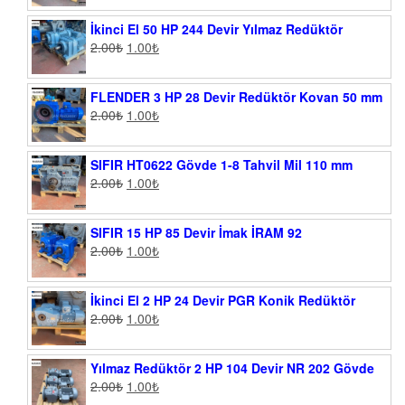
İkinci El 50 HP 244 Devir Yılmaz Redüktör
2.00
₺
1.00
₺
FLENDER 3 HP 28 Devir Redüktör Kovan 50 mm
2.00
₺
1.00
₺
SIFIR HT0622 Gövde 1-8 Tahvil Mil 110 mm
2.00
₺
1.00
₺
SIFIR 15 HP 85 Devir İmak İRAM 92
2.00
₺
1.00
₺
İkinci El 2 HP 24 Devir PGR Konik Redüktör
2.00
₺
1.00
₺
Yılmaz Redüktör 2 HP 104 Devir NR 202 Gövde
2.00
₺
1.00
₺