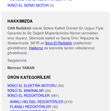
İKINCI EL SERVO MOTOR
(5)
HAKKIMIZDA
CAN Redüktör
olarak Sizlere Kaliteli Ürünleri En Uygun Fiyat
Garantisi ile Siz Değerli Müşterilerimize Hizmet vermekten
onur duyarız. Sitemizde kaliteli ve Geniş Ürün Yelpazesi ile
Stoklarımızda SIFIR ve
İkinci El Redüktör
çeşitlerimizi
görebilirsiniz.
Hakkımız
da kısmında tanıtım videolarımızı
görebilirsiniz.
Saygılarımla
Mertcan YAMAN
ÜRÜN KATEGORILERI
İKINCI EL ELEKTRIK MOTORU
(50)
İKINCI EL MAKINALAR
(20)
İKINCI EL REDÜKTÖRLER
(981)
AYAKLI HELISEL REDÜKTÖRLER
(215)
FLANŞLI REDÜKTÖRLER
(36)