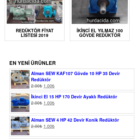
REDÜKTÖR FIYAT
İKINCI EL YILMAZ 100
LISTESI 2019
GÖVDE REDÜKTÖR
EN YENI ÜRÜNLER
Alman SEW KAF107 Gövde 10 HP 35 Devir
Redüktör
2.00
₺
1.00
₺
İkinci El 15 HP 170 Devir Ayaklı Redüktör
2.00
₺
1.00
₺
Alman SEW 4 HP 42 Devir Konik Redüktör
2.00
₺
1.00
₺