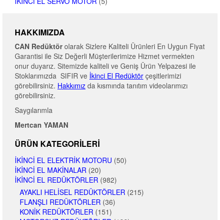
İKINCI EL SERVO MOTOR
(5)
HAKKIMIZDA
CAN Redüktör
olarak Sizlere Kaliteli Ürünleri En Uygun Fiyat
Garantisi ile Siz Değerli Müşterilerimize Hizmet vermekten
onur duyarız. Sitemizde kaliteli ve Geniş Ürün Yelpazesi ile
Stoklarımızda SIFIR ve
İkinci El Redüktör
çeşitlerimizi
görebilirsiniz.
Hakkımız
da kısmında tanıtım videolarımızı
görebilirsiniz.
Saygılarımla
Mertcan YAMAN
ÜRÜN KATEGORILERI
İKINCI EL ELEKTRIK MOTORU
(50)
İKINCI EL MAKINALAR
(20)
İKINCI EL REDÜKTÖRLER
(982)
AYAKLI HELISEL REDÜKTÖRLER
(215)
FLANŞLI REDÜKTÖRLER
(36)
KONIK REDÜKTÖRLER
(151)