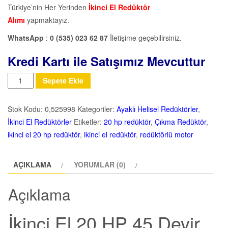
Türkiye’nin Her Yerinden
İkinci El Redüktör
Alımı
yapmaktayız.
WhatsApp
:
0 (535) 023 62 87
İletişime geçebilirsiniz.
Kredi Kartı ile Satışımız Mevcuttur
Miktar
Sepete Ekle
Stok Kodu:
0,525998
Kategoriler:
Ayaklı Helisel Redüktörler
,
İkinci El Redüktörler
Etiketler:
20 hp redüktör
,
Çıkma Redüktör
,
ikinci el 20 hp redüktör
,
ikinci el redüktör
,
redüktörlü motor
AÇIKLAMA
YORUMLAR (0)
Açıklama
İkinci El 20 HP 45 Devir