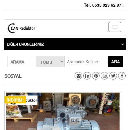
Tel: 0535 023 62 87 .
Toggle
navigati
DIĞER ÜRÜNLERIMIZ
ARA
ARAMA
SOSYAL
İNDIRIM!