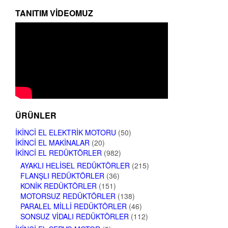
TANITIM VIDEOMUZ
ÜRÜNLER
İKINCI EL ELEKTRIK MOTORU
(50)
İKINCI EL MAKINALAR
(20)
İKINCI EL REDÜKTÖRLER
(982)
AYAKLI HELISEL REDÜKTÖRLER
(215)
FLANŞLI REDÜKTÖRLER
(36)
KONIK REDÜKTÖRLER
(151)
MOTORSUZ REDÜKTÖRLER
(138)
PARALEL MILLI REDÜKTÖRLER
(46)
SONSUZ VIDALI REDÜKTÖRLER
(112)