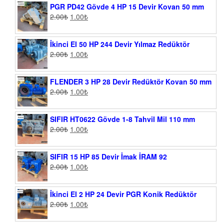
PGR PD42 Gövde 4 HP 15 Devir Kovan 50 mm
2.00
₺
1.00
₺
İkinci El 50 HP 244 Devir Yılmaz Redüktör
2.00
₺
1.00
₺
FLENDER 3 HP 28 Devir Redüktör Kovan 50 mm
2.00
₺
1.00
₺
SIFIR HT0622 Gövde 1-8 Tahvil Mil 110 mm
2.00
₺
1.00
₺
SIFIR 15 HP 85 Devir İmak İRAM 92
2.00
₺
1.00
₺
İkinci El 2 HP 24 Devir PGR Konik Redüktör
2.00
₺
1.00
₺