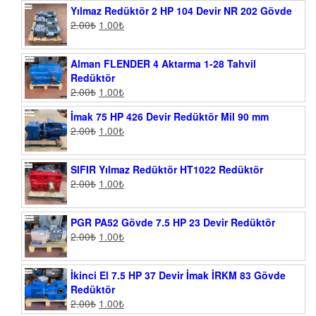
Yılmaz Redüktör 2 HP 104 Devir NR 202 Gövde
2.00
₺
1.00
₺
Alman FLENDER 4 Aktarma 1-28 Tahvil
Redüktör
2.00
₺
1.00
₺
İmak 75 HP 426 Devir Redüktör Mil 90 mm
2.00
₺
1.00
₺
SIFIR Yılmaz Redüktör HT1022 Redüktör
2.00
₺
1.00
₺
PGR PA52 Gövde 7.5 HP 23 Devir Redüktör
2.00
₺
1.00
₺
İkinci El 7.5 HP 37 Devir İmak İRKM 83 Gövde
Redüktör
2.00
₺
1.00
₺