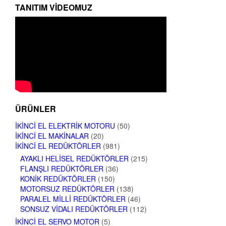
TANITIM VIDEOMUZ
ÜRÜNLER
İKINCI EL ELEKTRIK MOTORU
(50)
İKINCI EL MAKINALAR
(20)
İKINCI EL REDÜKTÖRLER
(981)
AYAKLI HELISEL REDÜKTÖRLER
(215)
FLANŞLI REDÜKTÖRLER
(36)
KONIK REDÜKTÖRLER
(150)
MOTORSUZ REDÜKTÖRLER
(138)
PARALEL MILLI REDÜKTÖRLER
(46)
SONSUZ VIDALI REDÜKTÖRLER
(112)
İKINCI EL SERVO MOTOR
(5)