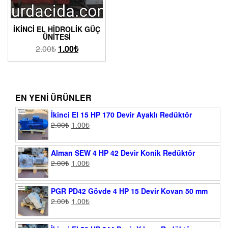
İKINCI EL HIDROLIK GÜÇ
ÜNITESI
2.00
₺
1.00
₺
EN YENI ÜRÜNLER
İkinci El 15 HP 170 Devir Ayaklı Redüktör
2.00
₺
1.00
₺
Alman SEW 4 HP 42 Devir Konik Redüktör
2.00
₺
1.00
₺
PGR PD42 Gövde 4 HP 15 Devir Kovan 50 mm
2.00
₺
1.00
₺