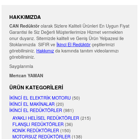
HAKKIMIZDA
CAN Redüktör
olarak Sizlere Kaliteli Ürünleri En Uygun Fiyat
Garantisi ile Siz Değerli Müşterilerimize Hizmet vermekten
onur duyarız. Sitemizde kaliteli ve Geniş Ürün Yelpazesi ile
Stoklarımızda SIFIR ve
İkinci El Redüktör
çeşitlerimizi
görebilirsiniz.
Hakkımız
da kısmında tanıtım videolarımızı
görebilirsiniz.
Saygılarımla
Mertcan YAMAN
ÜRÜN KATEGORILERI
İKINCI EL ELEKTRIK MOTORU
(50)
İKINCI EL MAKINALAR
(20)
İKINCI EL REDÜKTÖRLER
(981)
AYAKLI HELISEL REDÜKTÖRLER
(215)
FLANŞLI REDÜKTÖRLER
(36)
KONIK REDÜKTÖRLER
(150)
MOTORSUZ REDÜKTÖRLER
(138)