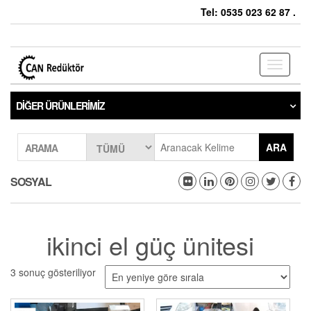
Tel: 0535 023 62 87 .
Toggle
navigati
DIĞER ÜRÜNLERIMIZ
ARA
ARAMA
SOSYAL
ikinci el güç ünitesi
3 sonuç gösteriliyor