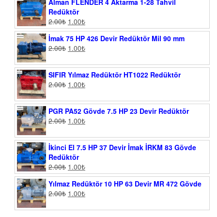
Alman FLENDER 4 Aktarma 1-28 Tahvil
Redüktör
2.00
₺
1.00
₺
İmak 75 HP 426 Devir Redüktör Mil 90 mm
2.00
₺
1.00
₺
SIFIR Yılmaz Redüktör HT1022 Redüktör
2.00
₺
1.00
₺
PGR PA52 Gövde 7.5 HP 23 Devir Redüktör
2.00
₺
1.00
₺
İkinci El 7.5 HP 37 Devir İmak İRKM 83 Gövde
Redüktör
2.00
₺
1.00
₺
Yılmaz Redüktör 10 HP 63 Devir MR 472 Gövde
2.00
₺
1.00
₺