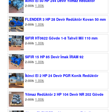
İkinci El 50 HP 244 Devir Yılmaz Redüktör
2.00
₺
1.00
₺
FLENDER 3 HP 28 Devir Redüktör Kovan 50 mm
2.00
₺
1.00
₺
SIFIR HT0622 Gövde 1-8 Tahvil Mil 110 mm
2.00
₺
1.00
₺
SIFIR 15 HP 85 Devir İmak İRAM 92
2.00
₺
1.00
₺
İkinci El 2 HP 24 Devir PGR Konik Redüktör
2.00
₺
1.00
₺
Yılmaz Redüktör 2 HP 104 Devir NR 202 Gövde
2.00
₺
1.00
₺