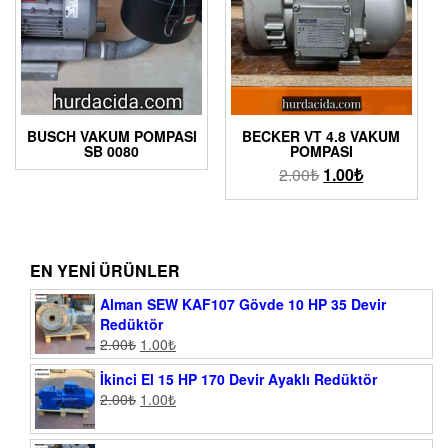
BUSCH VAKUM POMPASI
BECKER VT 4.8 VAKUM
SB 0080
POMPASI
2.00
₺
1.00
₺
EN YENI ÜRÜNLER
Alman SEW KAF107 Gövde 10 HP 35 Devir
Redüktör
2.00
₺
1.00
₺
İkinci El 15 HP 170 Devir Ayaklı Redüktör
2.00
₺
1.00
₺