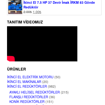
İkinci El 7.5 HP 37 Devir İmak İRKM 83 Gövde
Redüktör
2.00
₺
1.00
₺
TANITIM VIDEOMUZ
ÜRÜNLER
İKINCI EL ELEKTRIK MOTORU
(50)
İKINCI EL MAKINALAR
(20)
İKINCI EL REDÜKTÖRLER
(982)
AYAKLI HELISEL REDÜKTÖRLER
(215)
FLANŞLI REDÜKTÖRLER
(36)
KONIK REDÜKTÖRLER
(151)