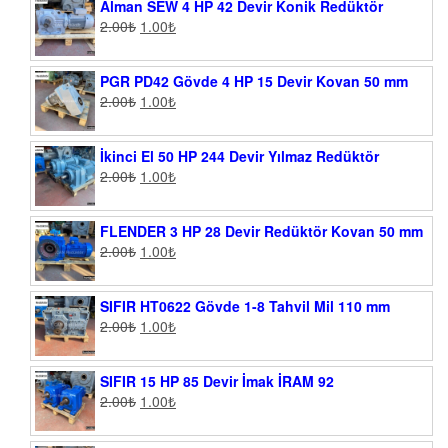
Alman SEW 4 HP 42 Devir Konik Redüktör
2.00
₺
1.00
₺
PGR PD42 Gövde 4 HP 15 Devir Kovan 50 mm
2.00
₺
1.00
₺
İkinci El 50 HP 244 Devir Yılmaz Redüktör
2.00
₺
1.00
₺
FLENDER 3 HP 28 Devir Redüktör Kovan 50 mm
2.00
₺
1.00
₺
SIFIR HT0622 Gövde 1-8 Tahvil Mil 110 mm
2.00
₺
1.00
₺
SIFIR 15 HP 85 Devir İmak İRAM 92
2.00
₺
1.00
₺