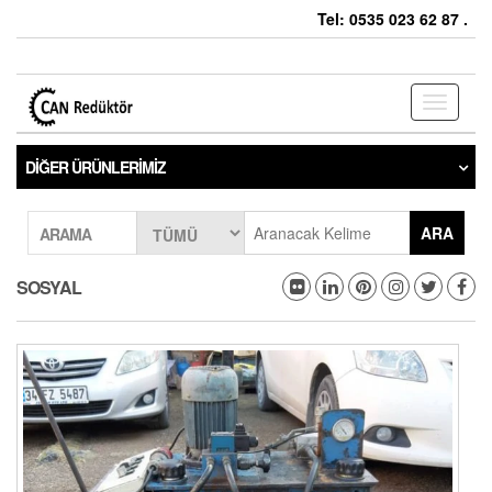
Tel: 0535 023 62 87 .
Toggle
navigati
DIĞER ÜRÜNLERIMIZ
ARA
ARAMA
SOSYAL