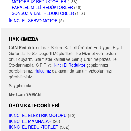
MOTORSUZ REDÜKTÖRLER
(138)
PARALEL MILLI REDÜKTÖRLER
(46)
SONSUZ VIDALI REDÜKTÖRLER
(112)
İKINCI EL SERVO MOTOR
(5)
HAKKIMIZDA
CAN Redüktör
olarak Sizlere Kaliteli Ürünleri En Uygun Fiyat
Garantisi ile Siz Değerli Müşterilerimize Hizmet vermekten
onur duyarız. Sitemizde kaliteli ve Geniş Ürün Yelpazesi ile
Stoklarımızda SIFIR ve
İkinci El Redüktör
çeşitlerimizi
görebilirsiniz.
Hakkımız
da kısmında tanıtım videolarımızı
görebilirsiniz.
Saygılarımla
Mertcan YAMAN
ÜRÜN KATEGORILERI
İKINCI EL ELEKTRIK MOTORU
(50)
İKINCI EL MAKINALAR
(20)
İKINCI EL REDÜKTÖRLER
(982)