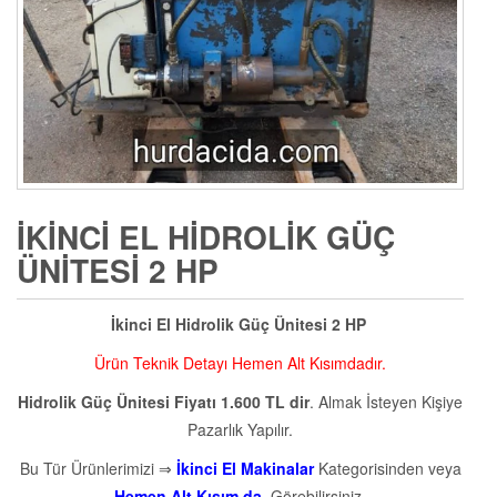
İKINCI EL HIDROLIK GÜÇ
ÜNITESI 2 HP
İkinci El Hidrolik Güç Ünitesi 2 HP
Ürün Teknik Detayı Hemen Alt Kısımdadır.
Hidrolik Güç Ünitesi Fiyatı 1.600 TL dir
. Almak İsteyen Kişiye
Pazarlık Yapılır.
Bu Tür Ürünlerimizi ⇒
İkinci El Makinalar
Kategorisinden veya
Hemen Alt Kısım da
Görebilirsiniz.