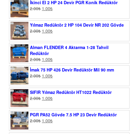
İkinci El 2 HP 24 Devir PGR Konik Redüktör
2.00
₺
1.00
₺
Yılmaz Redüktör 2 HP 104 Devir NR 202 Gövde
2.00
₺
1.00
₺
Alman FLENDER 4 Aktarma 1-28 Tahvil
Redüktör
2.00
₺
1.00
₺
İmak 75 HP 426 Devir Redüktör Mil 90 mm
2.00
₺
1.00
₺
SIFIR Yılmaz Redüktör HT1022 Redüktör
2.00
₺
1.00
₺
PGR PA52 Gövde 7.5 HP 23 Devir Redüktör
2.00
₺
1.00
₺