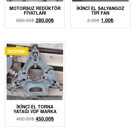
MOTORSUZ REDÜKTÖR
İKINCI EL SALYANGOZ
FIYATLARI
TIPI FAN
680.00
₺
280.00
₺
2.00
₺
1.00
₺
İNDIRIM!
İKINCI EL TORNA
YATAĞI VDF MARKA
480.00
₺
450.00
₺