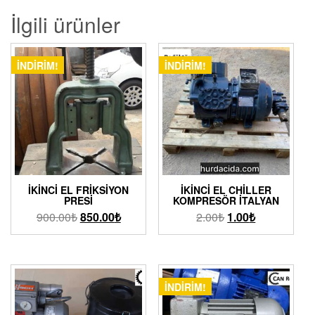
İlgili ürünler
İNDIRIM!
İNDIRIM!
İKINCI EL FRIKSIYON
İKINCI EL CHILLER
PRESI
KOMPRESÖR İTALYAN
900.00
₺
850.00
₺
2.00
₺
1.00
₺
İNDIRIM!