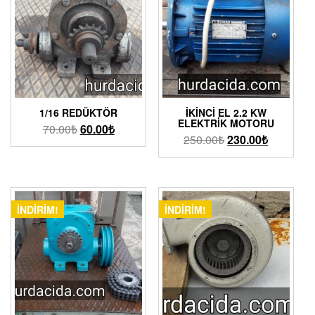
1/16 REDÜKTÖR
İKINCI EL 2.2 KW
ELEKTRIK MOTORU
70.00
₺
60.00
₺
250.00
₺
230.00
₺
İNDIRIM!
İNDIRIM!