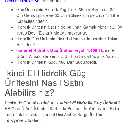
İkinci El Hidrolik Valf
Bakabilirsiniz.
Güç Ünitesinin Hidrolik Yağ Tankı 65 cm Boyun da 35
Cm Genişliğin de ve 35 Cm Yüksekliğin de olup 75 Litre
Kapasitesindedir.
Hidrolik Ünitenin Üzerin de bulunan Gamak Motor 1.5 Kw
1.400 Devir Elektrik Motoru mevcuttur.
Hidrolik Güç Ünitenin Elektrik Panosu ile beraber Takım
Halindedir.
İkinci El Hidrolik Güç Ünitesi Fiyatı 1.600 TL
dir. Bu
Ürünü Almak İsterseniz Ürün Fiyatın da Pazarlık Yapılır.
Hidrolik Ünitenin Gücü
160 Bar
Gücündedir.
İkinci El Hidrolik Güç
Ünitesini Nasıl Satın
Alabilirsiniz?
Resim de Görmüş olduğunuz
İkinci El Hidrolik Güç Ünitesi
2
HP Olan Ürünü İstanbul Kartal da Bulunan İş Yerimizden Elden
Teslim alabilirsiniz. İstanbul Dışı Ambar Kargo İle Tüm
Türkiye’ye Gönderilir.