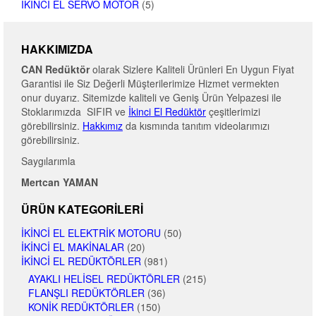
İKINCI EL SERVO MOTOR
(5)
HAKKIMIZDA
CAN Redüktör
olarak Sizlere Kaliteli Ürünleri En Uygun Fiyat
Garantisi ile Siz Değerli Müşterilerimize Hizmet vermekten
onur duyarız. Sitemizde kaliteli ve Geniş Ürün Yelpazesi ile
Stoklarımızda SIFIR ve
İkinci El Redüktör
çeşitlerimizi
görebilirsiniz.
Hakkımız
da kısmında tanıtım videolarımızı
görebilirsiniz.
Saygılarımla
Mertcan YAMAN
ÜRÜN KATEGORILERI
İKINCI EL ELEKTRIK MOTORU
(50)
İKINCI EL MAKINALAR
(20)
İKINCI EL REDÜKTÖRLER
(981)
AYAKLI HELISEL REDÜKTÖRLER
(215)
FLANŞLI REDÜKTÖRLER
(36)
KONIK REDÜKTÖRLER
(150)