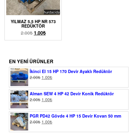
YILMAZ 5.5 HP NR 573
REDÜKTÖR
2.00
₺
1.00
₺
EN YENI ÜRÜNLER
İkinci El 15 HP 170 Devir Ayaklı Redüktör
2.00
₺
1.00
₺
Alman SEW 4 HP 42 Devir Konik Redüktör
2.00
₺
1.00
₺
PGR PD42 Gövde 4 HP 15 Devir Kovan 50 mm
2.00
₺
1.00
₺