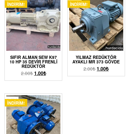
İNDIRIM!
İNDIRIM!
SIFIR ALMAN SEW K97
YILMAZ REDÜKTÖR
10 HP 35 DEVIR FRENLI
AYAKLI MR 373 GÖVDE
REDÜKTÖR
2.00
₺
1.00
₺
2.00
₺
1.00
₺
İNDIRIM!