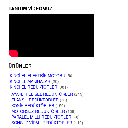
TANITIM VIDEOMUZ
ÜRÜNLER
İKINCI EL ELEKTRIK MOTORU
(50)
İKINCI EL MAKINALAR
(20)
İKINCI EL REDÜKTÖRLER
(981)
AYAKLI HELISEL REDÜKTÖRLER
(215)
FLANŞLI REDÜKTÖRLER
(36)
KONIK REDÜKTÖRLER
(150)
MOTORSUZ REDÜKTÖRLER
(138)
PARALEL MILLI REDÜKTÖRLER
(46)
SONSUZ VIDALI REDÜKTÖRLER
(112)