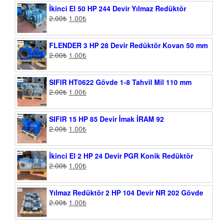
İkinci El 50 HP 244 Devir Yılmaz Redüktör
2.00
₺
1.00
₺
FLENDER 3 HP 28 Devir Redüktör Kovan 50 mm
2.00
₺
1.00
₺
SIFIR HT0622 Gövde 1-8 Tahvil Mil 110 mm
2.00
₺
1.00
₺
SIFIR 15 HP 85 Devir İmak İRAM 92
2.00
₺
1.00
₺
İkinci El 2 HP 24 Devir PGR Konik Redüktör
2.00
₺
1.00
₺
Yılmaz Redüktör 2 HP 104 Devir NR 202 Gövde
2.00
₺
1.00
₺