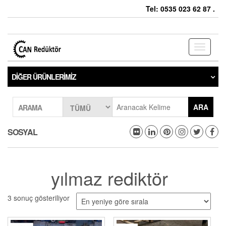
Tel: 0535 023 62 87 .
Toggle
navigati
DIĞER ÜRÜNLERIMIZ
ARA
ARAMA
SOSYAL
yılmaz rediktör
3 sonuç gösteriliyor