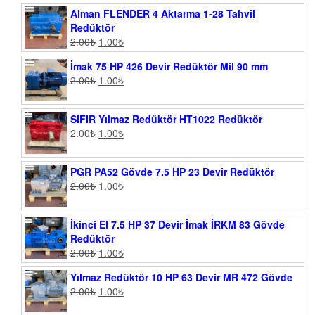
Alman FLENDER 4 Aktarma 1-28 Tahvil
Redüktör
2.00
₺
1.00
₺
İmak 75 HP 426 Devir Redüktör Mil 90 mm
2.00
₺
1.00
₺
SIFIR Yılmaz Redüktör HT1022 Redüktör
2.00
₺
1.00
₺
PGR PA52 Gövde 7.5 HP 23 Devir Redüktör
2.00
₺
1.00
₺
İkinci El 7.5 HP 37 Devir İmak İRKM 83 Gövde
Redüktör
2.00
₺
1.00
₺
Yılmaz Redüktör 10 HP 63 Devir MR 472 Gövde
2.00
₺
1.00
₺