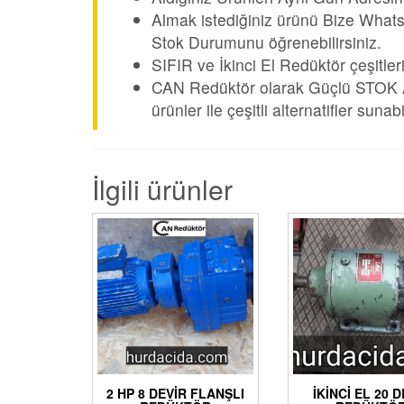
Almak istediğiniz ürünü Bize Whats
Stok Durumunu öğrenebilirsiniz.
SIFIR ve İkinci El Redüktör çeşitler
CAN Redüktör olarak Güçlü STOK Alt
ürünler ile çeşitli alternatifler suna
İlgili ürünler
2 HP 8 DEVIR FLANŞLI
İKINCI EL 20 D