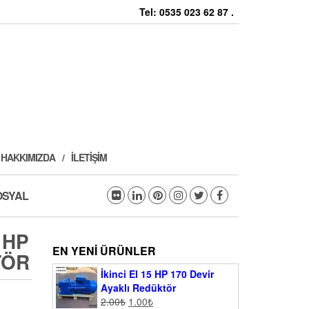
Tel: 0535 023 62 87 .
HAKKIMIZDA
İLETIŞIM
OSYAL
 HP
EN YENI ÜRÜNLER
TÖR
İkinci El 15 HP 170 Devir
Ayaklı Redüktör
2.00
₺
1.00
₺