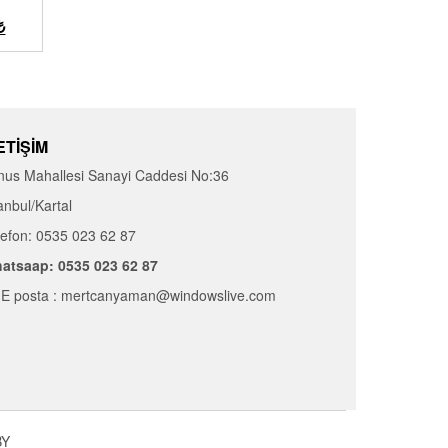
₺
ETIŞIM
nus Mahallesi Sanayi Caddesi No:36
anbul/Kartal
lefon: 0535 023 62 87
atsaap: 0535 023 62 87
E posta : mertcanyaman@windowslive.com
Y