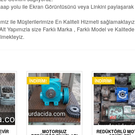
aap yolu ile Ekran Görüntüsünü veya Linkini paylaşarak
imiz ile Müşterilerimize En Kaliteli Hizmeti sağlamaktayız
 Yapımızla size Farklı Marka , Farklı Model ve Kalitede
bilmekteyiz.
İNDIRIM!
İNDIRIM!
EVIR
MOTORSUZ
REDÜKTÖRLÜ MO