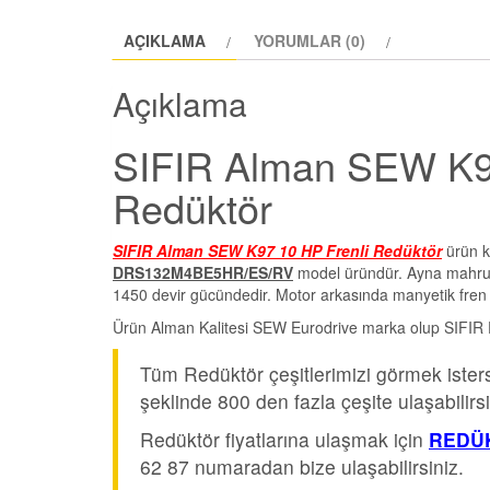
AÇIKLAMA
YORUMLAR (0)
Açıklama
SIFIR Alman SEW K97
Redüktör
SIFIR Alman SEW K97 10 HP Frenli Redüktör
ürün k
DRS132M4BE5HR/ES/RV
model üründür. Ayna mahruti
1450 devir gücündedir. Motor arkasında manyetik fren si
Ürün Alman Kalitesi SEW Eurodrive marka olup SIFIR Fiy
Tüm Redüktör çeşitlerimizi görmek iste
şeklinde 800 den fazla çeşite ulaşabilirsi
Redüktör fiyatlarına ulaşmak için
REDÜK
62 87 numaradan bize ulaşabilirsiniz.