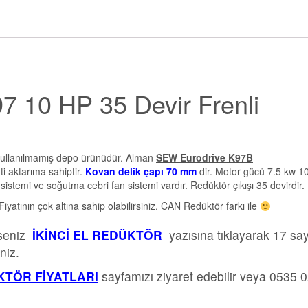
 10 HP 35 Devir Frenli
ullanılmamış depo ürünüdür. Alman
SEW Eurodrive K97B
 aktarıma sahiptir.
Kovan delik çapı 70 mm
dir. Motor gücü 7.5 kw 1
stemi ve soğutma cebri fan sistemi vardır. Redüktör çıkışı 35 devirdir.
atının çok altına sahip olabilirsiniz. CAN Redüktör farkı ile
rseniz
İKİNCİ EL REDÜKTÖR
yazısına tıklayarak 17 sa
niz.
TÖR FİYATLARI
sayfamızı ziyaret edebilir veya 0535 