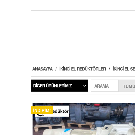
ANASAYFA
İKINCI EL REDÜKTÖRLER
İKINCI EL
DIĞER ÜRÜNLERIMIZ
ARAMA
İNDIRIM!