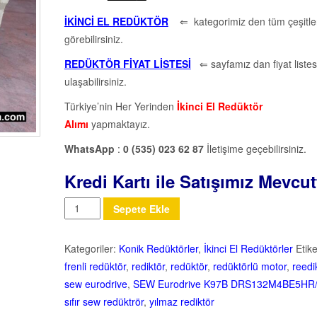
İKİNCİ EL REDÜKTÖR
⇐ kategorimiz den tüm çeşitler
görebilirsiniz.
REDÜKTÖR FİYAT LİSTESİ
⇐ sayfamız dan fiyat listes
ulaşabilirsiniz.
Türkiye’nin Her Yerinden
İkinci El Redüktör
Alımı
yapmaktayız.
WhatsApp
:
0 (535) 023 62 87
İletişime geçebilirsiniz.
Kredi Kartı ile Satışımız Mevcut
Miktar
Sepete Ekle
Kategoriler:
Konik Redüktörler
,
İkinci El Redüktörler
Etike
frenli redüktör
,
rediktör
,
redüktör
,
redüktörlü motor
,
reedi
sew eurodrive
,
SEW Eurodrive K97B DRS132M4BE5HR
sıfır sew redüktrör
,
yılmaz rediktör