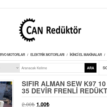
 SERVO MOTORLAR
ELEKTRIK MOTORLARI
İKINCI EL MAKINALAR
S
ARA
SIFIR ALMAN SEW K97 10
35 DEVIR FRENLI REDÜK
2.00
₺
1.00
₺