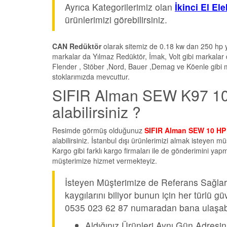
Ayrıca Kategorilerimiz olan
İkinci El El
ürünlerimizi görebilirsiniz.
CAN Redüktör
olarak sitemiz de 0.18 kw dan 250 hp y
markalar da Yılmaz Redüktör, İmak, Volt gibi markalar
Flender , Stöber ,Nord, Bauer ,Demag ve Köenle gibi m
stoklarımızda mevcuttur.
SIFIR Alman SEW K97 10 
alabilirsiniz ?
Resimde görmüş olduğunuz
SIFIR Alman SEW 10 HP 
alabilirsiniz. İstanbul dışı ürünlerimizi almak isteyen 
Kargo gibi farklı kargo firmaları ile de gönderimini yap
müşterimize hizmet vermekteyiz.
İsteyen Müşterimize de Referans Sağları
kaygılarını biliyor bunun için her türlü
0535 023 62 87 numaradan bana ulaşabil
Aldığınız Ürünleri Aynı Gün Adresin