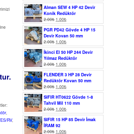
Alman SEW 4 HP 42 Devir
imizi
Konik Redüktör
2.00
₺
1.00
₺
ine
PGR PD42 Gövde 4 HP 15
Devir Kovan 50 mm
2.00
₺
1.00
₺
İkinci El 50 HP 244 Devir
Yılmaz Redüktör
2.00
₺
1.00
₺
tur.
FLENDER 3 HP 28 Devir
Redüktör Kovan 50 mm
2.00
₺
1.00
₺
SIFIR HT0622 Gövde 1-8
Tahvil Mil 110 mm
tler:
2.00
₺
1.00
₺
ktör
,
SIFIR 15 HP 85 Devir İmak
/ES/RV
,
İRAM 92
2.00
₺
1.00
₺