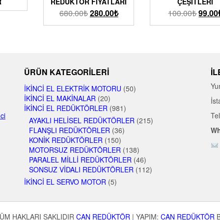
R
REDÜKTÖR FIYATLARI
ÇEŞITLERI
680.00
₺
280.00
₺
100.00
₺
99.00
ÜRÜN KATEGORILERI
İL
Yu
İKINCI EL ELEKTRIK MOTORU
(50)
İKINCI EL MAKINALAR
(20)
İst
İKINCI EL REDÜKTÖRLER
(981)
nci
Te
AYAKLI HELISEL REDÜKTÖRLER
(215)
FLANŞLI REDÜKTÖRLER
(36)
Wh
KONIK REDÜKTÖRLER
(150)
MOTORSUZ REDÜKTÖRLER
(138)
PARALEL MILLI REDÜKTÖRLER
(46)
SONSUZ VIDALI REDÜKTÖRLER
(112)
İKINCI EL SERVO MOTOR
(5)
ÜM HAKLARI SAKLIDIR
CAN REDÜKTÖR
|
YAPIM:
CAN REDÜKTÖR
B