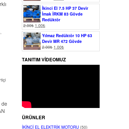
klı
İkinci El 7.5 HP 37 Devir
İmak İRKM 83 Gövde
Redüktör
2.00
₺
1.00
₺
,
Yılmaz Redüktör 10 HP 63
Devir MR 472 Gövde
2.00
₺
1.00
₺
TANITIM VIDEOMUZ
tiçi
n de
MAN
ÜRÜNLER
İKINCI EL ELEKTRIK MOTORU
(50)