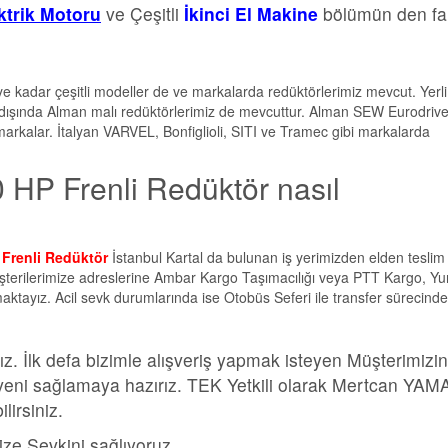
ektrik Motoru
ve Çeşitli
İkinci El Makine
bölümün den far
e kadar çeşitli modeller de ve markalarda redüktörlerimiz mevcut. Yerli
 dışında Alman malı redüktörlerimiz de mevcuttur. Alman SEW Eurodrive
arkalar. İtalyan VARVEL, Bonfiglioli, SITI ve Tramec gibi markalarda
HP Frenli Redüktör nasıl
Frenli Redüktör
İstanbul Kartal da bulunan iş yerimizden elden teslim
müşterilerimize adreslerine Ambar Kargo Taşımacılığı veya PTT Kargo, Yur
maktayız. Acil sevk durumlarında ise Otobüs Seferi ile transfer sürecinde
z. İlk defa bizimle alışveriş yapmak isteyen Müşterimizi
 güveni sağlamaya hazırız. TEK Yetkili olarak Mertcan YA
irsiniz.
ize Sevkini sağlıyoruz.