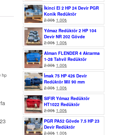
İkinci El 2 HP 24 Devir PGR
Konik Redüktör
2.00
₺
1.00
₺
Yılmaz Redüktör 2 HP 104
Devir NR 202 Gövde
2.00
₺
1.00
₺
Alman FLENDER 4 Aktarma
1-28 Tahvil Redüktör
2.00
₺
1.00
₺
0 hp
İmak 75 HP 426 Devir
Redüktör Mil 90 mm
2.00
₺
1.00
₺
SIFIR Yılmaz Redüktör
yfa
HT1022 Redüktör
2.00
₺
1.00
₺
023
PGR PA52 Gövde 7.5 HP 23
Devir Redüktör
2.00
₺
1.00
₺