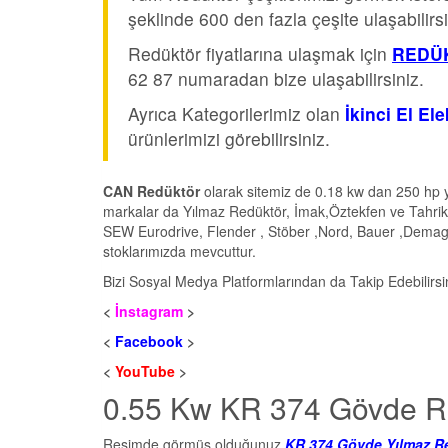
şeklinde 600 den fazla çeşite ulaşabilirsi
Redüktör fiyatlarına ulaşmak için
REDÜK
62 87 numaradan bize ulaşabilirsiniz.
Ayrıca Kategorilerimiz olan
İkinci El El
ürünlerimizi görebilirsiniz.
CAN Redüktör
olarak sitemiz de 0.18 kw dan 250 hp y
markalar da Yılmaz Redüktör, İmak,Öztekfen ve Tahrik
SEW Eurodrive, Flender , Stöber ,Nord, Bauer ,Demag v
stoklarımızda mevcuttur.
Bizi Sosyal Medya Platformlarından da Takip Edebilirsi
<
İnstagram
>
<
Facebook
>
<
YouTube
>
0.55 Kw KR 374 Gövde Redü
Resimde görmüş olduğunuz
KR 374 Gövde Yılmaz R