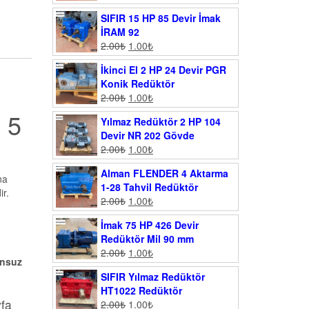
SIFIR 15 HP 85 Devir İmak
İRAM 92
2.00
₺
1.00
₺
İkinci El 2 HP 24 Devir PGR
Konik Redüktör
2.00
₺
1.00
₺
 5
Yılmaz Redüktör 2 HP 104
Devir NR 202 Gövde
2.00
₺
1.00
₺
Alman FLENDER 4 Aktarma
na
1-28 Tahvil Redüktör
ir.
2.00
₺
1.00
₺
İmak 75 HP 426 Devir
Redüktör Mil 90 mm
2.00
₺
1.00
₺
onsuz
SIFIR Yılmaz Redüktör
HT1022 Redüktör
yfa
2.00
₺
1.00
₺