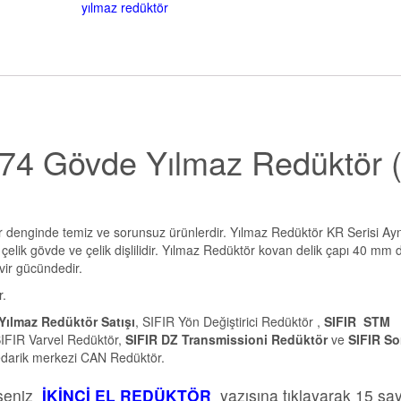
yılmaz redüktör
74 Gövde Yılmaz Redüktör (
ır denginde temiz ve sorunsuz ürünlerdir. Yılmaz Redüktör KR Serisi Ay
lik gövde ve çelik dişlilidir. Yılmaz Redüktör kovan delik çapı 40 mm d
vir gücündedir.
.
Yılmaz Redüktör Satışı
, SIFIR Yön Değiştirici Redüktör ,
SIFIR STM
IFIR Varvel Redüktör,
SIFIR DZ Transmissioni Redüktör
ve
SIFIR S
edarik merkezi CAN Redüktör.
rseniz
İKİNCİ EL REDÜKTÖR
yazısına tıklayarak 15 sa