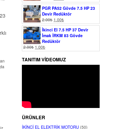
PGR PA52 Gövde 7.5 HP 23
Devir Redüktör
023
2.00
₺
1.00
₺
İkinci El 7.5 HP 37 Devir
klı
İmak İRKM 83 Gövde
Redüktör
2.00
₺
1.00
₺
TANITIM VIDEOMUZ
man
rda
ÜRÜNLER
İKINCI EL ELEKTRIK MOTORU
(50)
iz.