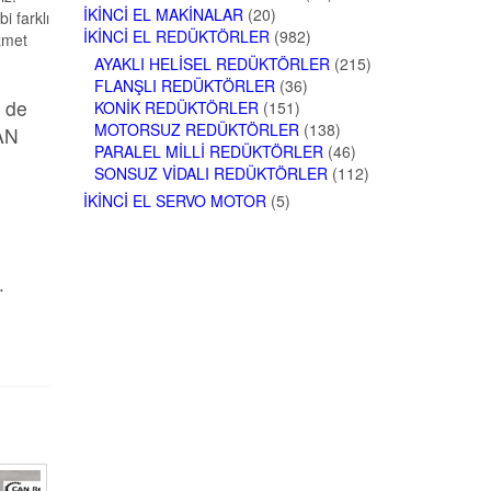
İKINCI EL MAKINALAR
(20)
i farklı
İKINCI EL REDÜKTÖRLER
(982)
zmet
AYAKLI HELISEL REDÜKTÖRLER
(215)
FLANŞLI REDÜKTÖRLER
(36)
n de
KONIK REDÜKTÖRLER
(151)
MOTORSUZ REDÜKTÖRLER
(138)
MAN
PARALEL MILLI REDÜKTÖRLER
(46)
SONSUZ VIDALI REDÜKTÖRLER
(112)
İKINCI EL SERVO MOTOR
(5)
.