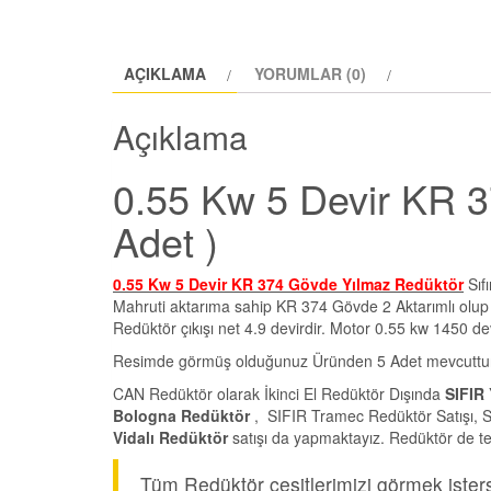
AÇIKLAMA
YORUMLAR (0)
Açıklama
0.55 Kw 5 Devir KR 3
Adet )
0.55 Kw 5 Devir KR 374 Gövde Yılmaz Redüktör
Sıf
Mahruti aktarıma sahip KR 374 Gövde 2 Aktarımlı olup çe
Redüktör çıkışı net 4.9 devirdir. Motor 0.55 kw 1450 de
Resimde görmüş olduğunuz Üründen 5 Adet mevcuttur
CAN Redüktör olarak İkinci El Redüktör Dışında
SIFIR 
Bologna Redüktör
, SIFIR Tramec Redüktör Satışı, S
Vidalı Redüktör
satışı da yapmaktayız. Redüktör de t
Tüm Redüktör çeşitlerimizi görmek iste