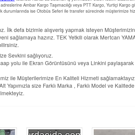
e adreslerine Ambar Kargo Taşımacılığı veya PTT Kargo, Yurtiçi Kargo gib
evk durumlarında ise Otobüs Seferi ile transfer sürecinde müşterimize hi
z. İlk defa bizimle alışveriş yapmak isteyen Müşterimizi
 güveni sağlamaya hazırız. TEK Yetkili olarak Mertcan YA
irsiniz.
ize Sevkini sağlıyoruz.
aap yolu ile Ekran Görüntüsünü veya Linkini paylaşarak
imiz ile Müşterilerimize En Kaliteli Hizmeti sağlamaktayız
 Yapımızla size Farklı Marka , Farklı Model ve Kalitede
bilmekteyiz.