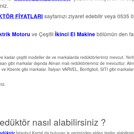
niz.
TÖR FİYATLARI
sayfamızı ziyaret edebilir veya 0535 
ektrik Motoru
ve Çeşitli
İkinci El Makine
bölümün den far
e kadar çeşitli modeller de ve markalarda redüktörlerimiz mevcut. Yerli
san gibi markalar dışında Alman malı redüktörlerimiz de mevcuttur. Al
e Köenle gibi markalar. İtalyan VARVEL, Bonfiglioli, SITI gibi markala
niz.
ktör nasıl alabilirsiniz ?
edüktör
İstanbul Kartal da bulunan iş yerimizden elden teslim alabilirsin