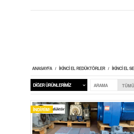
ANASAYFA
İKINCI EL REDÜKTÖRLER
İKINCI EL
DIĞER ÜRÜNLERIMIZ
ARAMA
İNDIRIM!