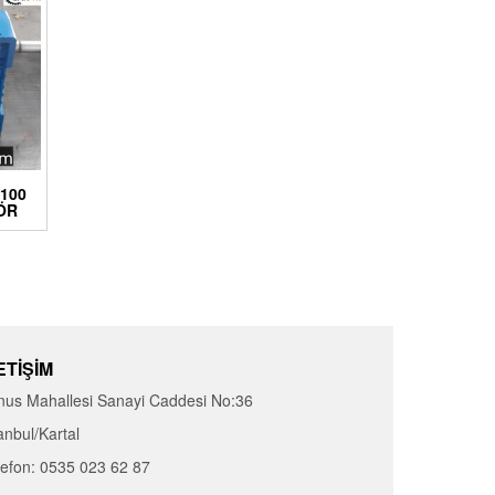
 100
ÖR
ETIŞIM
nus Mahallesi Sanayi Caddesi No:36
anbul/Kartal
lefon: 0535 023 62 87