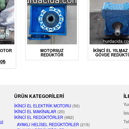
MOTOR
MOTORSUZ
İKINCI EL YILMAZ
I
REDÜKTÖR
GÖVDE REDÜKT
00
₺
ÜRÜN KATEGORILERI
İL
Yu
İKINCI EL ELEKTRIK MOTORU
(50)
İKINCI EL MAKINALAR
(20)
İst
İKINCI EL REDÜKTÖRLER
(982)
nci
Te
AYAKLI HELISEL REDÜKTÖRLER
(215)