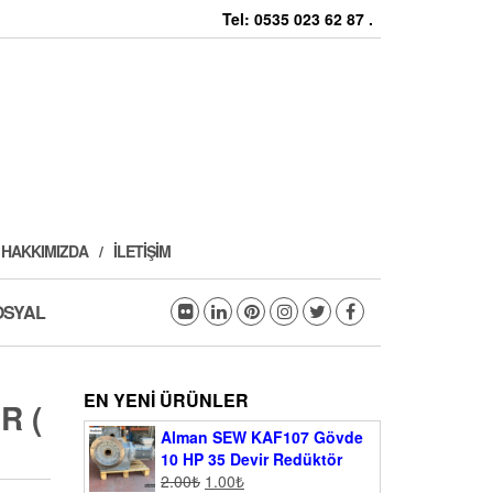
Tel: 0535 023 62 87 .
HAKKIMIZDA
İLETIŞIM
OSYAL
EN YENI ÜRÜNLER
R (
Alman SEW KAF107 Gövde
10 HP 35 Devir Redüktör
2.00
₺
1.00
₺