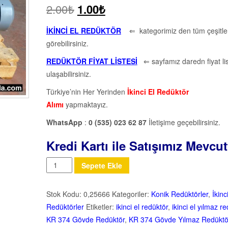
2.00
₺
1.00
₺
İKİNCİ EL REDÜKTÖR
⇐ kategorimiz den tüm çeşitler
görebilirsiniz.
REDÜKTÖR FİYAT LİSTESİ
⇐ sayfamız daredn fiyat li
ulaşabilirsiniz.
Türkiye’nin Her Yerinden
İkinci El Redüktör
Alımı
yapmaktayız.
WhatsApp
:
0 (535) 023 62 87
İletişime geçebilirsiniz.
Kredi Kartı ile Satışımız Mevcut
Miktar
Sepete Ekle
Stok Kodu:
0,25666
Kategoriler:
Konik Redüktörler
,
İkinc
Redüktörler
Etiketler:
ikinci el redüktör
,
ikinci el yılmaz r
KR 374 Gövde Redüktör
,
KR 374 Gövde Yılmaz Redüktö