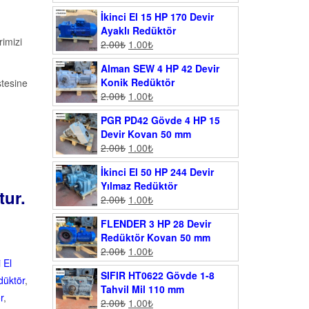
İkinci El 15 HP 170 Devir
Ayaklı Redüktör
imizi
2.00
₺
1.00
₺
Alman SEW 4 HP 42 Devir
Konik Redüktör
stesine
2.00
₺
1.00
₺
PGR PD42 Gövde 4 HP 15
Devir Kovan 50 mm
2.00
₺
1.00
₺
İkinci El 50 HP 244 Devir
Yılmaz Redüktör
tur.
2.00
₺
1.00
₺
FLENDER 3 HP 28 Devir
Redüktör Kovan 50 mm
2.00
₺
1.00
₺
i El
SIFIR HT0622 Gövde 1-8
edüktör
,
Tahvil Mil 110 mm
r
,
2.00
₺
1.00
₺