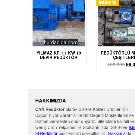
İNDIRIM!
YILMAZ KR 1.1 KW 10
REDÜKTÖRLÜ 
DEVIR REDÜKTÖR
ÇEŞITLER
100.00
₺
99.
HAKKIMIZDA
CAN Redüktör
olarak Sizlere Kaliteli Ürünleri En
Uygun Fiyat Garantisi ile Siz Değerli Müşterilerimize
Hizmet vermekten onur duyarız. Sitemizde kaliteli ve
Geniş Ürün Yelpazesi ile Stoklarımızda SIFIR ve
İki
El Redüktör
çeşitlerimizi görebilirsiniz.
Hakkımız
da