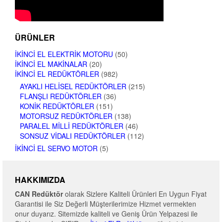
ÜRÜNLER
İKINCI EL ELEKTRIK MOTORU
(50)
İKINCI EL MAKINALAR
(20)
İKINCI EL REDÜKTÖRLER
(982)
AYAKLI HELISEL REDÜKTÖRLER
(215)
FLANŞLI REDÜKTÖRLER
(36)
KONIK REDÜKTÖRLER
(151)
MOTORSUZ REDÜKTÖRLER
(138)
PARALEL MILLI REDÜKTÖRLER
(46)
SONSUZ VIDALI REDÜKTÖRLER
(112)
İKINCI EL SERVO MOTOR
(5)
HAKKIMIZDA
CAN Redüktör
olarak Sizlere Kaliteli Ürünleri En Uygun Fiyat
Garantisi ile Siz Değerli Müşterilerimize Hizmet vermekten
onur duyarız. Sitemizde kaliteli ve Geniş Ürün Yelpazesi ile