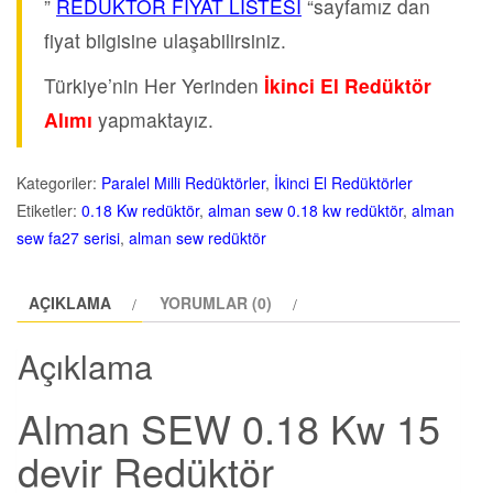
”
REDÜKTÖR FİYAT LİSTESİ
“sayfamız dan
fiyat bilgisine ulaşabilirsiniz.
Türkiye’nin Her Yerinden
İkinci El Redüktör
Alımı
yapmaktayız.
Kategoriler:
Paralel Milli Redüktörler
,
İkinci El Redüktörler
Etiketler:
0.18 Kw redüktör
,
alman sew 0.18 kw redüktör
,
alman
sew fa27 serisi
,
alman sew redüktör
AÇIKLAMA
YORUMLAR (0)
Açıklama
Alman SEW 0.18 Kw 15
devir Redüktör