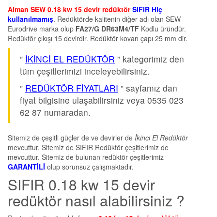
Alman SEW 0.18 kw 15 devir redüktör
SIFIR Hiç
kullanılmamış
. Redüktörde kalitenin diğer adı olan SEW
Eurodrive marka olup
FA27/G DR63M4/TF
Kodlu üründür.
Redüktör çıkışı 15 devirdir. Redüktör kovan çapı 25 mm dir.
”
İKİNCİ EL REDÜKTÖR
” kategorimiz den
tüm çeşitlerimizi inceleyebilirsiniz.
”
REDÜKTÖR FİYATLARI
” sayfamız dan
fiyat bilgisine ulaşabilirsiniz veya 0535 023
62 87 numaradan.
Sitemiz de çeşitli güçler de ve devirler de
İkinci El Redüktör
mevcuttur. Sitemiz de SIFIR Redüktör çeşitlerimiz de
mevcuttur. Sitemiz de bulunan redüktör çeşitlerimiz
GARANTİLİ
olup sorunsuz çalışmaktadır.
SIFIR 0.18 kw 15 devir
redüktör nasıl alabilirsiniz ?