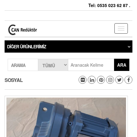
Tel: 0535 023 62 87 .
Toggle
navigati
DIĞER ÜRÜNLERIMIZ
ARA
ARAMA
SOSYAL