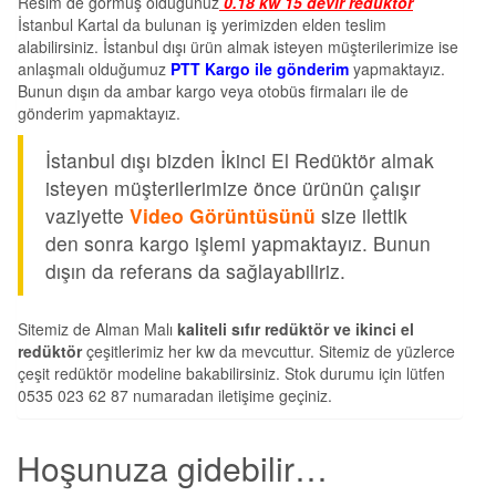
Resim de görmüş olduğunuz
0.18 kw 15 devir redüktör
İstanbul Kartal da bulunan iş yerimizden elden teslim
alabilirsiniz. İstanbul dışı ürün almak isteyen müşterilerimize ise
anlaşmalı olduğumuz
PTT Kargo ile gönderim
yapmaktayız.
Bunun dışın da ambar kargo veya otobüs firmaları ile de
gönderim yapmaktayız.
İstanbul dışı bizden İkinci El Redüktör almak
isteyen müşterilerimize önce ürünün çalışır
vaziyette
Video Görüntüsünü
size ilettik
den sonra kargo işlemi yapmaktayız. Bunun
dışın da referans da sağlayabiliriz.
Sitemiz de Alman Malı
kaliteli sıfır redüktör ve ikinci el
redüktör
çeşitlerimiz her kw da mevcuttur. Sitemiz de yüzlerce
çeşit redüktör modeline bakabilirsiniz. Stok durumu için lütfen
0535 023 62 87 numaradan iletişime geçiniz.
Hoşunuza gidebilir…