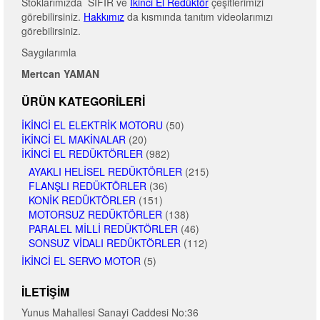
Stoklarımızda SIFIR ve
İkinci El Redüktör
çeşitlerimizi
görebilirsiniz.
Hakkımız
da kısmında tanıtım videolarımızı
görebilirsiniz.
Saygılarımla
Mertcan YAMAN
ÜRÜN KATEGORILERI
İKINCI EL ELEKTRIK MOTORU
(50)
İKINCI EL MAKINALAR
(20)
İKINCI EL REDÜKTÖRLER
(982)
AYAKLI HELISEL REDÜKTÖRLER
(215)
FLANŞLI REDÜKTÖRLER
(36)
KONIK REDÜKTÖRLER
(151)
MOTORSUZ REDÜKTÖRLER
(138)
PARALEL MILLI REDÜKTÖRLER
(46)
SONSUZ VIDALI REDÜKTÖRLER
(112)
İKINCI EL SERVO MOTOR
(5)
İLETIŞIM
Yunus Mahallesi Sanayi Caddesi No:36