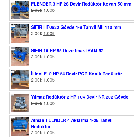
FLENDER 3 HP 28 Devir Redüktör Kovan 50 mm
2.00
₺
1.00
₺
SIFIR HT0622 Gövde 1-8 Tahvil Mil 110 mm
2.00
₺
1.00
₺
SIFIR 15 HP 85 Devir İmak İRAM 92
2.00
₺
1.00
₺
İkinci El 2 HP 24 Devir PGR Konik Redüktör
2.00
₺
1.00
₺
Yılmaz Redüktör 2 HP 104 Devir NR 202 Gövde
2.00
₺
1.00
₺
Alman FLENDER 4 Aktarma 1-28 Tahvil
Redüktör
2.00
₺
1.00
₺