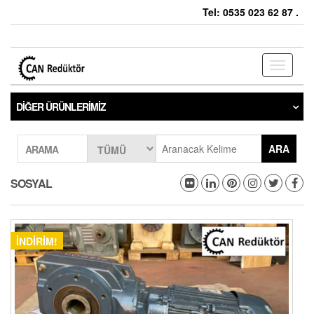
Tel: 0535 023 62 87 .
Toggle
navigati
DIĞER ÜRÜNLERIMIZ
ARA
ARAMA
SOSYAL
İNDIRIM!