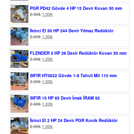
PGR PD42 Gövde 4 HP 15 Devir Kovan 50 mm
2.00
₺
1.00
₺
İkinci El 50 HP 244 Devir Yılmaz Redüktör
2.00
₺
1.00
₺
FLENDER 3 HP 28 Devir Redüktör Kovan 50 mm
2.00
₺
1.00
₺
SIFIR HT0622 Gövde 1-8 Tahvil Mil 110 mm
2.00
₺
1.00
₺
SIFIR 15 HP 85 Devir İmak İRAM 92
2.00
₺
1.00
₺
İkinci El 2 HP 24 Devir PGR Konik Redüktör
2.00
₺
1.00
₺