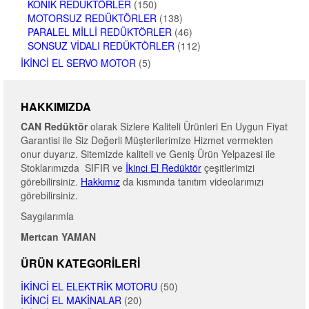
KONIK REDÜKTÖRLER
(150)
MOTORSUZ REDÜKTÖRLER
(138)
PARALEL MILLI REDÜKTÖRLER
(46)
SONSUZ VIDALI REDÜKTÖRLER
(112)
İKINCI EL SERVO MOTOR
(5)
HAKKIMIZDA
CAN Redüktör
olarak Sizlere Kaliteli Ürünleri En Uygun Fiyat
Garantisi ile Siz Değerli Müşterilerimize Hizmet vermekten
onur duyarız. Sitemizde kaliteli ve Geniş Ürün Yelpazesi ile
Stoklarımızda SIFIR ve
İkinci El Redüktör
çeşitlerimizi
görebilirsiniz.
Hakkımız
da kısmında tanıtım videolarımızı
görebilirsiniz.
Saygılarımla
Mertcan YAMAN
ÜRÜN KATEGORILERI
İKINCI EL ELEKTRIK MOTORU
(50)
İKINCI EL MAKINALAR
(20)