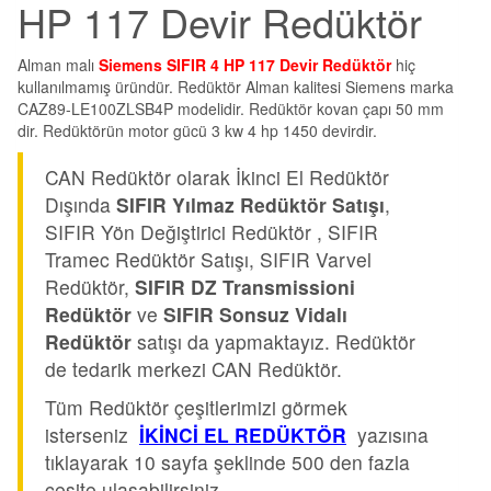
HP 117 Devir Redüktör
Alman malı
Siemens SIFIR 4 HP 117 Devir Redüktör
hiç
kullanılmamış üründür. Redüktör Alman kalitesi Siemens marka
CAZ89-LE100ZLSB4P modelidir. Redüktör kovan çapı 50 mm
dir. Redüktörün motor gücü 3 kw 4 hp 1450 devirdir.
CAN Redüktör olarak İkinci El Redüktör
Dışında
SIFIR Yılmaz Redüktör Satışı
,
SIFIR Yön Değiştirici Redüktör , SIFIR
Tramec Redüktör Satışı, SIFIR Varvel
Redüktör,
SIFIR DZ Transmissioni
Redüktör
ve
SIFIR Sonsuz Vidalı
Redüktör
satışı da yapmaktayız. Redüktör
de tedarik merkezi CAN Redüktör.
Tüm Redüktör çeşitlerimizi görmek
isterseniz
İKİNCİ EL REDÜKTÖR
yazısına
tıklayarak 10 sayfa şeklinde 500 den fazla
çeşite ulaşabilirsiniz.