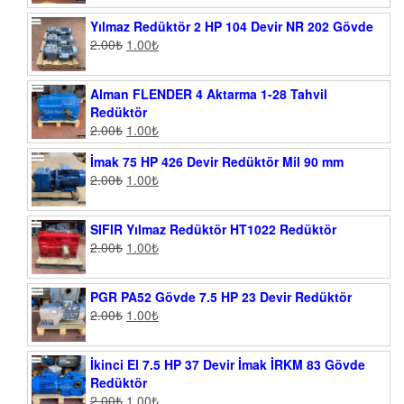
Yılmaz Redüktör 2 HP 104 Devir NR 202 Gövde
2.00
₺
1.00
₺
Alman FLENDER 4 Aktarma 1-28 Tahvil
Redüktör
2.00
₺
1.00
₺
İmak 75 HP 426 Devir Redüktör Mil 90 mm
2.00
₺
1.00
₺
SIFIR Yılmaz Redüktör HT1022 Redüktör
2.00
₺
1.00
₺
PGR PA52 Gövde 7.5 HP 23 Devir Redüktör
2.00
₺
1.00
₺
İkinci El 7.5 HP 37 Devir İmak İRKM 83 Gövde
Redüktör
2.00
₺
1.00
₺