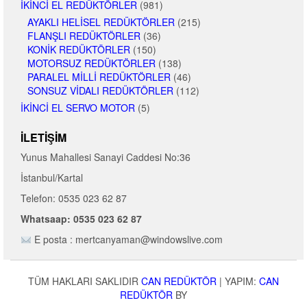
İKINCI EL REDÜKTÖRLER
(981)
AYAKLI HELISEL REDÜKTÖRLER
(215)
FLANŞLI REDÜKTÖRLER
(36)
KONIK REDÜKTÖRLER
(150)
MOTORSUZ REDÜKTÖRLER
(138)
PARALEL MILLI REDÜKTÖRLER
(46)
SONSUZ VIDALI REDÜKTÖRLER
(112)
İKINCI EL SERVO MOTOR
(5)
İLETIŞIM
Yunus Mahallesi Sanayi Caddesi No:36
İstanbul/Kartal
Telefon: 0535 023 62 87
Whatsaap: 0535 023 62 87
E posta : mertcanyaman@windowslive.com
TÜM HAKLARI SAKLIDIR
CAN REDÜKTÖR
|
YAPIM:
CAN
REDÜKTÖR
BY