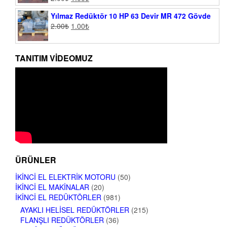
Yılmaz Redüktör 10 HP 63 Devir MR 472 Gövde
2.00
₺
1.00
₺
TANITIM VIDEOMUZ
ÜRÜNLER
İKINCI EL ELEKTRIK MOTORU
(50)
İKINCI EL MAKINALAR
(20)
İKINCI EL REDÜKTÖRLER
(981)
AYAKLI HELISEL REDÜKTÖRLER
(215)
FLANŞLI REDÜKTÖRLER
(36)