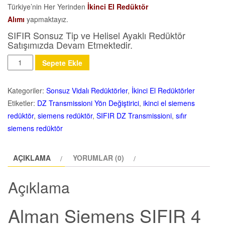
Türkiye’nin Her Yerinden
İkinci El Redüktör
Alımı
yapmaktayız.
SIFIR Sonsuz Tip ve Helisel Ayaklı Redüktör
Satışımızda Devam Etmektedir.
Miktar
Sepete Ekle
Kategoriler:
Sonsuz Vidalı Redüktörler
,
İkinci El Redüktörler
Etiketler:
DZ Transmissioni Yön Değiştirici
,
ikinci el siemens
redüktör
,
siemens redüktör
,
SIFIR DZ Transmissioni
,
sıfır
siemens redüktör
AÇIKLAMA
YORUMLAR (0)
Açıklama
Alman Siemens SIFIR 4