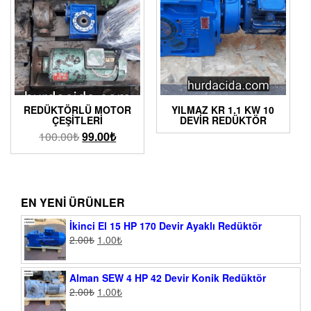
REDÜKTÖRLÜ MOTOR
YILMAZ KR 1.1 KW 10
ÇEŞITLERI
DEVIR REDÜKTÖR
100.00
₺
99.00
₺
EN YENI ÜRÜNLER
İkinci El 15 HP 170 Devir Ayaklı Redüktör
2.00
₺
1.00
₺
Alman SEW 4 HP 42 Devir Konik Redüktör
2.00
₺
1.00
₺