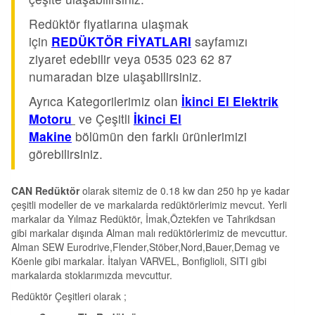
Redüktör fiyatlarına ulaşmak
için
REDÜKTÖR FİYATLARI
sayfamızı
ziyaret edebilir veya 0535 023 62 87
numaradan bize ulaşabilirsiniz.
Ayrıca Kategorilerimiz olan
İkinci El Elektrik
Motoru
ve Çeşitli
İkinci El
Makine
bölümün den farklı ürünlerimizi
görebilirsiniz.
CAN Redüktör
olarak sitemiz de 0.18 kw dan 250 hp ye kadar
çeşitli modeller de ve markalarda redüktörlerimiz mevcut. Yerli
markalar da Yılmaz Redüktör, İmak,Öztekfen ve Tahrikdsan
gibi markalar dışında Alman malı redüktörlerimiz de mevcuttur.
Alman SEW Eurodrive,Flender,Stöber,Nord,Bauer,Demag ve
Köenle gibi markalar. İtalyan VARVEL, Bonfiglioli, SITI gibi
markalarda stoklarımızda mevcuttur.
Redüktör Çeşitleri olarak ;