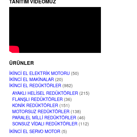
TANITIM VIDEOMUZ
ÜRÜNLER
İKINCI EL ELEKTRIK MOTORU
(50)
İKINCI EL MAKINALAR
(20)
İKINCI EL REDÜKTÖRLER
(982)
AYAKLI HELISEL REDÜKTÖRLER
(215)
FLANŞLI REDÜKTÖRLER
(36)
KONIK REDÜKTÖRLER
(151)
MOTORSUZ REDÜKTÖRLER
(138)
PARALEL MILLI REDÜKTÖRLER
(46)
SONSUZ VIDALI REDÜKTÖRLER
(112)
İKINCI EL SERVO MOTOR
(5)