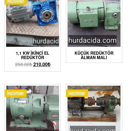
İNDIRIM!
1,1 KW İKINCI EL
KÜÇÜK REDÜKTÖR
REDÜKTÖR
ALMAN MALI
250.00
₺
210.00
₺
İNDIRIM!
İNDIRIM!