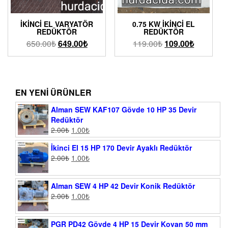
İKINCI EL VARYATÖR
0.75 KW İKINCI EL
REDÜKTÖR
REDÜKTÖR
650.00
₺
649.00
₺
119.00
₺
109.00
₺
EN YENI ÜRÜNLER
Alman SEW KAF107 Gövde 10 HP 35 Devir
Redüktör
2.00
₺
1.00
₺
İkinci El 15 HP 170 Devir Ayaklı Redüktör
2.00
₺
1.00
₺
Alman SEW 4 HP 42 Devir Konik Redüktör
2.00
₺
1.00
₺
PGR PD42 Gövde 4 HP 15 Devir Kovan 50 mm