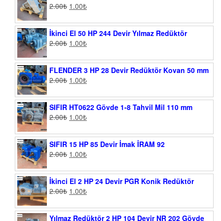
2.00
₺
1.00
₺
İkinci El 50 HP 244 Devir Yılmaz Redüktör
2.00
₺
1.00
₺
FLENDER 3 HP 28 Devir Redüktör Kovan 50 mm
2.00
₺
1.00
₺
SIFIR HT0622 Gövde 1-8 Tahvil Mil 110 mm
2.00
₺
1.00
₺
SIFIR 15 HP 85 Devir İmak İRAM 92
2.00
₺
1.00
₺
İkinci El 2 HP 24 Devir PGR Konik Redüktör
2.00
₺
1.00
₺
Yılmaz Redüktör 2 HP 104 Devir NR 202 Gövde