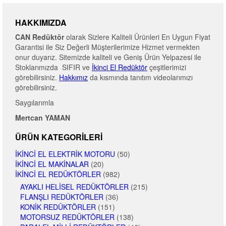
HAKKIMIZDA
CAN Redüktör
olarak Sizlere Kaliteli Ürünleri En Uygun Fiyat
Garantisi ile Siz Değerli Müşterilerimize Hizmet vermekten
onur duyarız. Sitemizde kaliteli ve Geniş Ürün Yelpazesi ile
Stoklarımızda SIFIR ve
İkinci El Redüktör
çeşitlerimizi
görebilirsiniz.
Hakkımız
da kısmında tanıtım videolarımızı
görebilirsiniz.
Saygılarımla
Mertcan YAMAN
ÜRÜN KATEGORILERI
İKINCI EL ELEKTRIK MOTORU
(50)
İKINCI EL MAKINALAR
(20)
İKINCI EL REDÜKTÖRLER
(982)
AYAKLI HELISEL REDÜKTÖRLER
(215)
FLANŞLI REDÜKTÖRLER
(36)
KONIK REDÜKTÖRLER
(151)
MOTORSUZ REDÜKTÖRLER
(138)