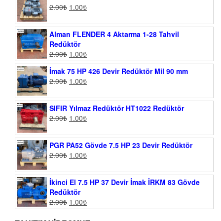
2.00
₺
1.00
₺
Alman FLENDER 4 Aktarma 1-28 Tahvil
Redüktör
2.00
₺
1.00
₺
İmak 75 HP 426 Devir Redüktör Mil 90 mm
2.00
₺
1.00
₺
SIFIR Yılmaz Redüktör HT1022 Redüktör
2.00
₺
1.00
₺
PGR PA52 Gövde 7.5 HP 23 Devir Redüktör
2.00
₺
1.00
₺
İkinci El 7.5 HP 37 Devir İmak İRKM 83 Gövde
Redüktör
2.00
₺
1.00
₺