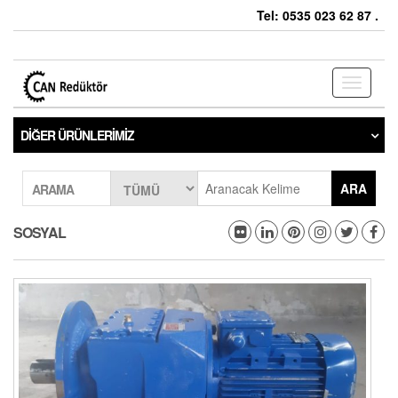
Tel: 0535 023 62 87 .
Toggle
navigati
DIĞER ÜRÜNLERIMIZ
ARA
ARAMA
SOSYAL