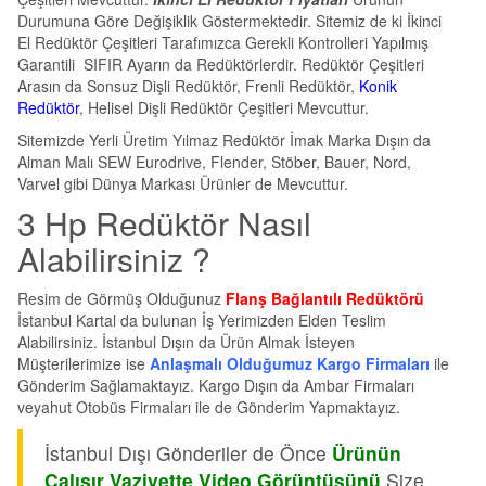
Durumuna Göre Değişiklik Göstermektedir. Sitemiz de ki İkinci
El Redüktör Çeşitleri Tarafımızca Gerekli Kontrolleri Yapılmış
Garantili SIFIR Ayarın da Redüktörlerdir. Redüktör Çeşitleri
Arasın da Sonsuz Dişli Redüktör, Frenli Redüktör,
Konik
Redüktör
, Helisel Dişli Redüktör Çeşitleri Mevcuttur.
Sitemizde Yerli Üretim Yılmaz Redüktör İmak Marka Dışın da
Alman Malı SEW Eurodrive, Flender, Stöber, Bauer, Nord,
Varvel gibi Dünya Markası Ürünler de Mevcuttur.
3 Hp Redüktör Nasıl
Alabilirsiniz ?
Resim de Görmüş Olduğunuz
Flanş Bağlantılı Redüktörü
İstanbul Kartal da bulunan İş Yerimizden Elden Teslim
Alabilirsiniz. İstanbul Dışın da Ürün Almak İsteyen
Müşterilerimize ise
Anlaşmalı Olduğumuz Kargo Firmaları
ile
Gönderim Sağlamaktayız. Kargo Dışın da Ambar Firmaları
veyahut Otobüs Firmaları ile de Gönderim Yapmaktayız.
İstanbul Dışı Gönderiler de Önce
Ürünün
Çalışır Vaziyette Video Görüntüsünü
Size