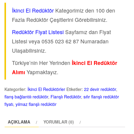
İkinci El Redüktör
Kategorimiz den 100 den
Fazla Redüktör Çeşitlerini Görebilirsiniz.
Redüktör Fiyat Listesi
Sayfamız dan Fiyat
Listesi veya 0535 023 62 87 Numaradan
Ulaşabilirsiniz.
Türkiye’nin Her Yerinden
İkinci El Redüktör
Alımı
Yapmaktayız.
Kategoriler:
İkinci El Redüktörler
Etiketler:
22 devir redüktör
,
flanş bağlantılı redüktör
,
Flanşlı Redüktör
,
sıfır flanşlı redüktör
fiyatı
,
yılmaz flanşlı redüktör
AÇIKLAMA
YORUMLAR (0)