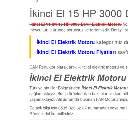
İkinci El 15 HP 3000 
İkinci El 11 kw 15 HP 3000 Devir Elektrik Motoru
Vol
mevcuttur. 3 üründe sorunsuz ve tertemizdir. Detaylı b
İkinci El Elektrik Motoru
kategorimiz de
İkinci El Elektrik Motoru Fiyatları
sayfa
CAN Redüktör olarak artık ikinci el elektrik motoru ve s
İkinci El Elektrik Motoru
Türkiye nin Her Bölgesinden
İkinci El Elektrik Motor
sağlamaktayız. Bu tip ürünlerinizin bakımları ve kontr
yaşamaktayız. Atıl durumda bulunan FAN Motorlarınızı, E
Detaylı bilgi için 0535 023 62 87 numaradan veya ma
Görsellerini İletebilirsiniz.