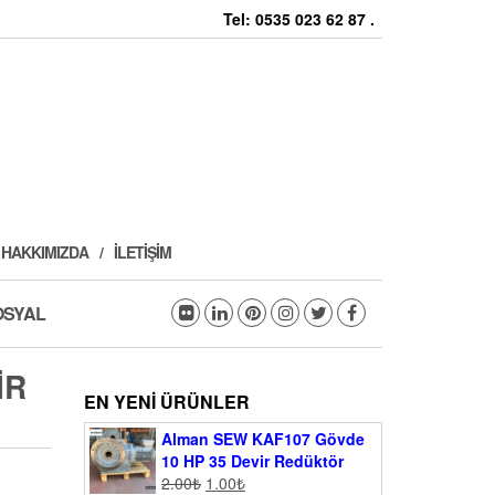
Tel: 0535 023 62 87 .
HAKKIMIZDA
İLETIŞIM
OSYAL
IR
EN YENI ÜRÜNLER
Alman SEW KAF107 Gövde
10 HP 35 Devir Redüktör
2.00
₺
1.00
₺