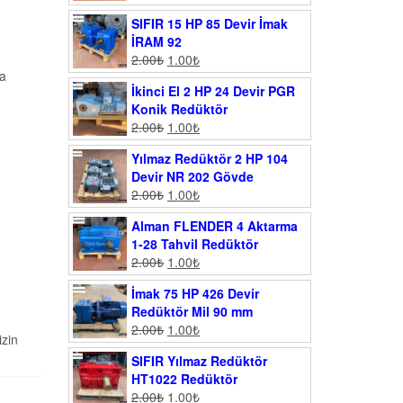
SIFIR 15 HP 85 Devir İmak
İRAM 92
2.00
₺
1.00
₺
da
İkinci El 2 HP 24 Devir PGR
Konik Redüktör
2.00
₺
1.00
₺
Yılmaz Redüktör 2 HP 104
Devir NR 202 Gövde
2.00
₺
1.00
₺
Alman FLENDER 4 Aktarma
1-28 Tahvil Redüktör
2.00
₺
1.00
₺
İmak 75 HP 426 Devir
Redüktör Mil 90 mm
2.00
₺
1.00
₺
izin
SIFIR Yılmaz Redüktör
HT1022 Redüktör
2.00
₺
1.00
₺