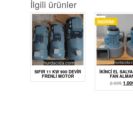
İlgili ürünler
İNDIRIM!
SIFIR 11 KW 900 DEVIR
İKINCI EL SALY
FRENLI MOTOR
FAN ALMA
2.00
₺
1.00