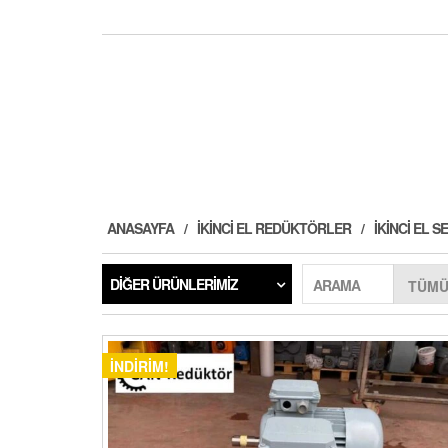
ANASAYFA
İKINCI EL REDÜKTÖRLER
İKINCI EL
DIĞER ÜRÜNLERIMIZ
ARAMA
İNDIRIM!