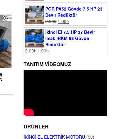
PGR PA52 Gövde 7.5 HP 23
Devir Redüktör
2.00
₺
1.00
₺
İkinci El 7.5 HP 37 Devir
İmak İRKM 83 Gövde
Redüktör
2.00
₺
1.00
₺
TANITIM VIDEOMUZ
KW
N
ÜRÜNLER
İKINCI EL ELEKTRIK MOTORU
(50)