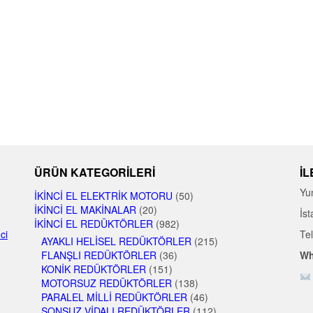
ÜRÜN KATEGORILERI
İL
Yu
İKINCI EL ELEKTRIK MOTORU
(50)
İKINCI EL MAKINALAR
(20)
İst
İKINCI EL REDÜKTÖRLER
(982)
nci
Te
AYAKLI HELISEL REDÜKTÖRLER
(215)
FLANŞLI REDÜKTÖRLER
(36)
Wh
KONIK REDÜKTÖRLER
(151)
MOTORSUZ REDÜKTÖRLER
(138)
PARALEL MILLI REDÜKTÖRLER
(46)
SONSUZ VIDALI REDÜKTÖRLER
(112)