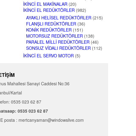
İKINCI EL MAKINALAR
(20)
İKINCI EL REDÜKTÖRLER
(982)
AYAKLI HELISEL REDÜKTÖRLER
(215)
FLANŞLI REDÜKTÖRLER
(36)
KONIK REDÜKTÖRLER
(151)
MOTORSUZ REDÜKTÖRLER
(138)
PARALEL MILLI REDÜKTÖRLER
(46)
SONSUZ VIDALI REDÜKTÖRLER
(112)
İKINCI EL SERVO MOTOR
(5)
ETIŞIM
nus Mahallesi Sanayi Caddesi No:36
anbul/Kartal
lefon: 0535 023 62 87
atsaap: 0535 023 62 87
E posta : mertcanyaman@windowslive.com