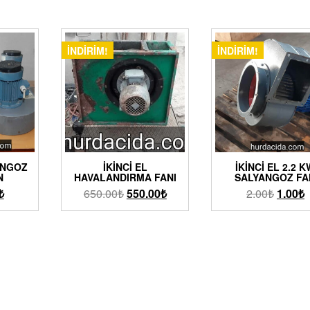
İNDIRIM!
İNDIRIM!
ANGOZ
İKINCI EL
İKINCI EL 2.2 
N
HAVALANDIRMA FANI
SALYANGOZ FA
₺
650.00
₺
550.00
₺
2.00
₺
1.00
₺