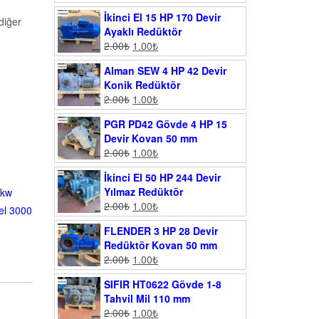
İkinci El 15 HP 170 Devir
diğer
Ayaklı Redüktör
2.00
₺
1.00
₺
Alman SEW 4 HP 42 Devir
Konik Redüktör
2.00
₺
1.00
₺
PGR PD42 Gövde 4 HP 15
Devir Kovan 50 mm
2.00
₺
1.00
₺
İkinci El 50 HP 244 Devir
Yılmaz Redüktör
 kw
2.00
₺
1.00
₺
 el 3000
FLENDER 3 HP 28 Devir
Redüktör Kovan 50 mm
2.00
₺
1.00
₺
SIFIR HT0622 Gövde 1-8
Tahvil Mil 110 mm
2.00
₺
1.00
₺