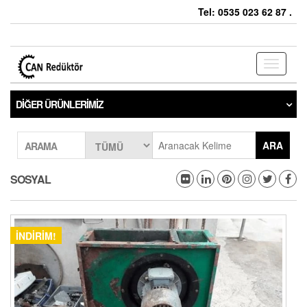
Tel: 0535 023 62 87 .
Toggle
navigati
DIĞER ÜRÜNLERIMIZ
ARA
ARAMA
SOSYAL
İNDIRIM!