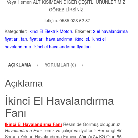
Veya Hemen ALT KISIMDAN DİĞER ÇEŞİTLİ ÜRÜNLERİMİZİ
GÖREBİLİRSİNİZ.
İletişim: 0535 023 62 87
Kategoriler:
İkinci El Elektrik Motoru
Etiketler:
2 el havalandırma
fiyatları
,
fan
,
fiyatları
,
havalandırma
,
ikinci el
,
ikinci el
havalandırma
,
ikinci el havalandırma fiyatları
AÇIKLAMA
YORUMLAR (0)
Açıklama
İkinci El Havalandırma
Fanı
İkinci El Havalandırma Fanı
Resim de Görmüş olduğunuz
Havalandırma Fanı
Temiz ve çalışır vaziyettedir Herhangi Bir
Sorunu Yoktur. Havalandırma Fanının Ağırlığı 24 KG Olup 56