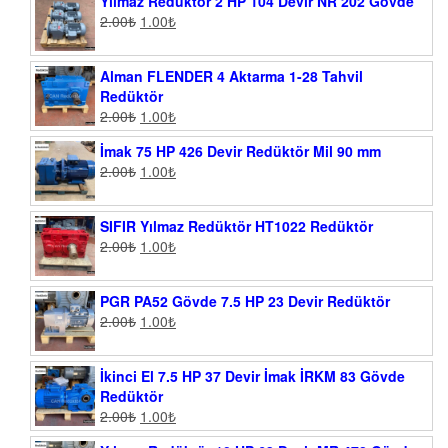
Yılmaz Redüktör 2 HP 104 Devir NR 202 Gövde
2.00
₺
1.00
₺
Alman FLENDER 4 Aktarma 1-28 Tahvil
Redüktör
2.00
₺
1.00
₺
İmak 75 HP 426 Devir Redüktör Mil 90 mm
2.00
₺
1.00
₺
SIFIR Yılmaz Redüktör HT1022 Redüktör
2.00
₺
1.00
₺
PGR PA52 Gövde 7.5 HP 23 Devir Redüktör
2.00
₺
1.00
₺
İkinci El 7.5 HP 37 Devir İmak İRKM 83 Gövde
Redüktör
2.00
₺
1.00
₺