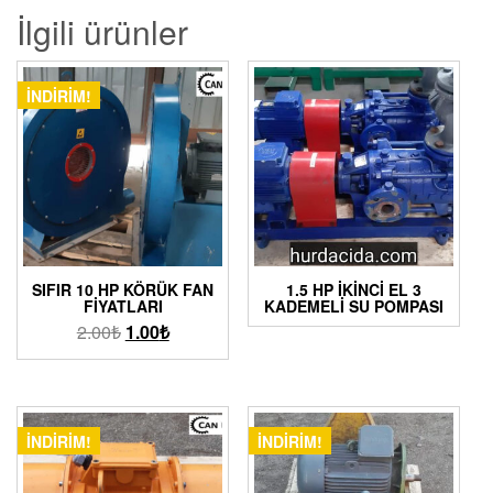
İlgili ürünler
İNDIRIM!
SIFIR 10 HP KÖRÜK FAN
1.5 HP İKINCI EL 3
FIYATLARI
KADEMELI SU POMPASI
2.00
₺
1.00
₺
İNDIRIM!
İNDIRIM!