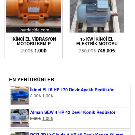
İKINCI EL VIBRASYON
15 KW İKINCI EL
MOTORU KEM-P
ELEKTRIK MOTORU
2.00
₺
1.00
₺
750.00
₺
749.00
₺
EN YENI ÜRÜNLER
İkinci El 15 HP 170 Devir Ayaklı Redüktör
2.00
₺
1.00
₺
Alman SEW 4 HP 42 Devir Konik Redüktör
2.00
₺
1.00
₺
PGR PD42 Gövde 4 HP 15 Devir Kovan 50 mm