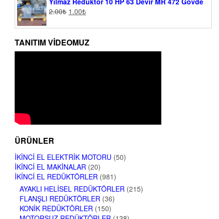
Yılmaz Redüktör 10 HP 63 Devir MR 472 Gövde
2.00
₺
1.00
₺
TANITIM VIDEOMUZ
ÜRÜNLER
İKINCI EL ELEKTRIK MOTORU
(50)
İKINCI EL MAKINALAR
(20)
İKINCI EL REDÜKTÖRLER
(981)
AYAKLI HELISEL REDÜKTÖRLER
(215)
FLANŞLI REDÜKTÖRLER
(36)
KONIK REDÜKTÖRLER
(150)
MOTORSUZ REDÜKTÖRLER
(138)