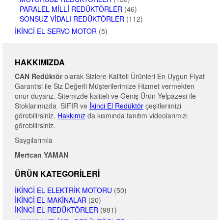
PARALEL MILLI REDÜKTÖRLER
(46)
SONSUZ VIDALI REDÜKTÖRLER
(112)
İKINCI EL SERVO MOTOR
(5)
HAKKIMIZDA
CAN Redüktör
olarak Sizlere Kaliteli Ürünleri En Uygun Fiyat
Garantisi ile Siz Değerli Müşterilerimize Hizmet vermekten
onur duyarız. Sitemizde kaliteli ve Geniş Ürün Yelpazesi ile
Stoklarımızda SIFIR ve
İkinci El Redüktör
çeşitlerimizi
görebilirsiniz.
Hakkımız
da kısmında tanıtım videolarımızı
görebilirsiniz.
Saygılarımla
Mertcan YAMAN
ÜRÜN KATEGORILERI
İKINCI EL ELEKTRIK MOTORU
(50)
İKINCI EL MAKINALAR
(20)
İKINCI EL REDÜKTÖRLER
(981)