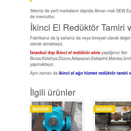
Sitemiz de yerli markaların dışında Alman malı SEW Eur
de mevcuttur.
İkinci El Redüktör Tamiri 
Fabrikanız da iş sahanız da veya bireysel olarak değerle
olarak almaktayız.
İstanbul dışı
İkinci el redüktör alımı
yaptığımız iller
Bursa,Kütahya,Düzce,Adapazarı,Eskişehir,Manisa,İzmir,
yapmaktayız.
Aynı zaman da
ikinci el ağır hizmet redüktör tamiri
İlgili ürünler
İNDIRIM!
İNDIRIM!