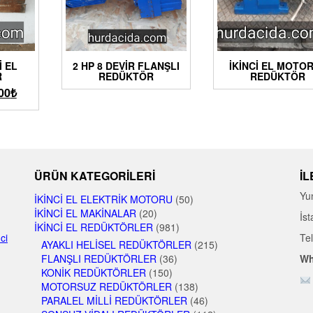
I EL
2 HP 8 DEVIR FLANŞLI
İKINCI EL MOTO
R
REDÜKTÖR
REDÜKTÖR
00
₺
ÜRÜN KATEGORILERI
İL
Yu
İKINCI EL ELEKTRIK MOTORU
(50)
İKINCI EL MAKINALAR
(20)
İst
İKINCI EL REDÜKTÖRLER
(981)
nci
Te
AYAKLI HELISEL REDÜKTÖRLER
(215)
FLANŞLI REDÜKTÖRLER
(36)
Wh
KONIK REDÜKTÖRLER
(150)
MOTORSUZ REDÜKTÖRLER
(138)
PARALEL MILLI REDÜKTÖRLER
(46)