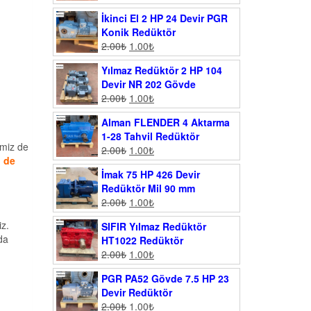
İkinci El 2 HP 24 Devir PGR
Konik Redüktör
2.00
₺
1.00
₺
Yılmaz Redüktör 2 HP 104
Devir NR 202 Gövde
2.00
₺
1.00
₺
Alman FLENDER 4 Aktarma
1-28 Tahvil Redüktör
emiz de
2.00
₺
1.00
₺
i de
İmak 75 HP 426 Devir
Redüktör Mil 90 mm
2.00
₺
1.00
₺
iz.
SIFIR Yılmaz Redüktör
da
HT1022 Redüktör
2.00
₺
1.00
₺
PGR PA52 Gövde 7.5 HP 23
Devir Redüktör
2.00
₺
1.00
₺