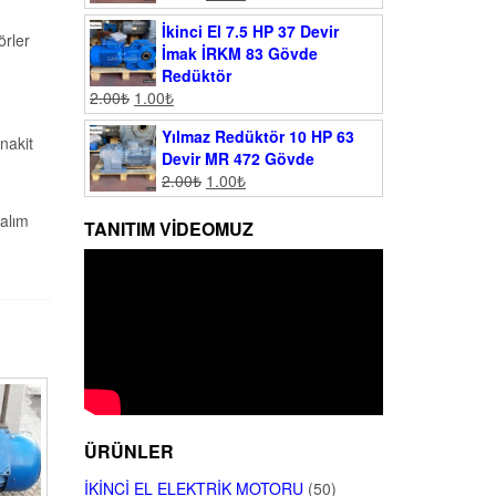
İkinci El 7.5 HP 37 Devir
örler
İmak İRKM 83 Gövde
Redüktör
2.00
₺
1.00
₺
Yılmaz Redüktör 10 HP 63
nakit
Devir MR 472 Gövde
2.00
₺
1.00
₺
 alım
TANITIM VIDEOMUZ
ÜRÜNLER
İKINCI EL ELEKTRIK MOTORU
(50)