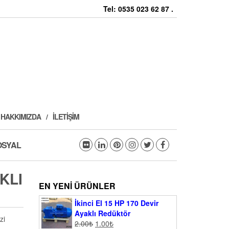
Tel: 0535 023 62 87 .
HAKKIMIZDA
İLETIŞIM
OSYAL
KLI
EN YENI ÜRÜNLER
İkinci El 15 HP 170 Devir
Ayaklı Redüktör
zi
2.00
₺
1.00
₺