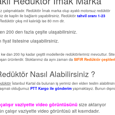
yaklı Redüktör İmak Marka
z çalışmaktadır. Redüktör İmak marka olup ayaklı motorsuz redüktör
iz de kaplin ile bağlantı yapabilirsiniz. Redüktör
tahvil oranı 1-23
edüktör çıkış mil kalınlığı ise 80 mm dir.
n 200 den fazla çeşite ulaşabilirsiniz.
fiyat listesine ulaşabilirsiniz.
 kw dan 200 hp kadar çeşitli modellerde redüktörlerimiz mevcuttur. Sit
ışan ürünlerdir. Stoklarımız da aynı zaman da
SIFIR Redüktör çeşitler
Redüktör Nasıl Alabilirsiniz ?
redüktör
İstanbul Kartal da bulunan iş yerimiz den elden teslim alabilirsin
anlaşmalı olduğumuz
PTT Kargo ile gönderim
yapmaktayız. Bunun dışın
çalışır vaziyette video görüntüsünü
size aktarıyor
 çalışır vaziyette video görüntüsü alt kısımdadır.