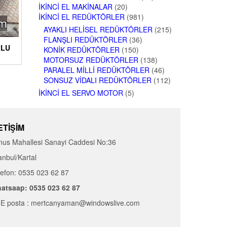
İKINCI EL MAKINALAR
(20)
İKINCI EL REDÜKTÖRLER
(981)
AYAKLI HELISEL REDÜKTÖRLER
(215)
FLANŞLI REDÜKTÖRLER
(36)
RLU
KONIK REDÜKTÖRLER
(150)
MOTORSUZ REDÜKTÖRLER
(138)
PARALEL MILLI REDÜKTÖRLER
(46)
SONSUZ VIDALI REDÜKTÖRLER
(112)
İKINCI EL SERVO MOTOR
(5)
ETIŞIM
nus Mahallesi Sanayi Caddesi No:36
anbul/Kartal
lefon: 0535 023 62 87
atsaap: 0535 023 62 87
E posta : mertcanyaman@windowslive.com