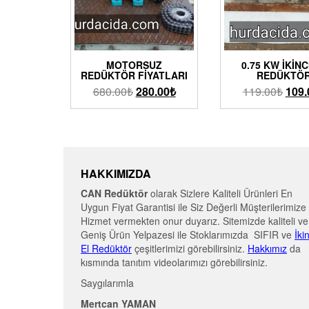
MOTORSUZ
0.75 KW İKINC
REDÜKTÖR FIYATLARI
REDÜKTÖ
680.00
₺
280.00
₺
119.00
₺
109.
HAKKIMIZDA
CAN Redüktör
olarak Sizlere Kaliteli Ürünleri En
Uygun Fiyat Garantisi ile Siz Değerli Müşterilerimize
Hizmet vermekten onur duyarız. Sitemizde kaliteli ve
Geniş Ürün Yelpazesi ile Stoklarımızda SIFIR ve
İki
El Redüktör
çeşitlerimizi görebilirsiniz.
Hakkımız
da
kısmında tanıtım videolarımızı görebilirsiniz.
Saygılarımla
Mertcan YAMAN