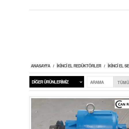
ANASAYFA
İKINCI EL REDÜKTÖRLER
İKINCI EL
DIĞER ÜRÜNLERIMIZ
ARAMA