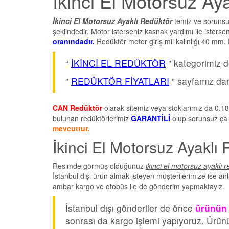
İkinci El Motorsuz A
İkinci El Motorsuz Ayaklı Redüktör
temiz ve sorunsu
şeklindedir. Motor isterseniz kasnak yardımı ile istersen
oranındadır.
Redüktör motor giriş mil kalınlığı 40 mm. R
“
İKİNCİ EL REDÜKTÖR
” kategorimiz de
”
REDÜKTÖR FİYATLARI
” sayfamız dan 
CAN Redüktör
olarak sitemiz veya stoklarımız da 0.18
bulunan redüktörlerimiz
GARANTİLİ
olup sorunsuz çal
mevcuttur.
İkinci El Motorsuz Ayaklı 
Resimde görmüş olduğunuz
ikinci el motorsuz ayaklı 
İstanbul dışı ürün almak isteyen müşterilerimize ise 
ambar kargo ve otobüs ile de gönderim yapmaktayız.
İstanbul dışı gönderiler de önce
ürünün 
sonrası da kargo işlemi yapıyoruz. Ürünün