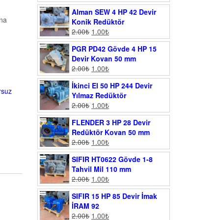
Alman SEW 4 HP 42 Devir
ına
Konik Redüktör
2.00
₺
1.00
₺
PGR PD42 Gövde 4 HP 15
Devir Kovan 50 mm
2.00
₺
1.00
₺
İkinci El 50 HP 244 Devir
rsuz
Yılmaz Redüktör
2.00
₺
1.00
₺
FLENDER 3 HP 28 Devir
Redüktör Kovan 50 mm
2.00
₺
1.00
₺
SIFIR HT0622 Gövde 1-8
Tahvil Mil 110 mm
2.00
₺
1.00
₺
SIFIR 15 HP 85 Devir İmak
İRAM 92
2.00
₺
1.00
₺