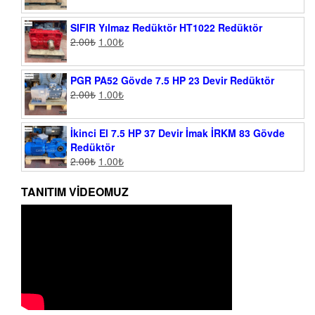
SIFIR Yılmaz Redüktör HT1022 Redüktör
2.00
₺
1.00
₺
PGR PA52 Gövde 7.5 HP 23 Devir Redüktör
2.00
₺
1.00
₺
İkinci El 7.5 HP 37 Devir İmak İRKM 83 Gövde
Redüktör
2.00
₺
1.00
₺
TANITIM VIDEOMUZ