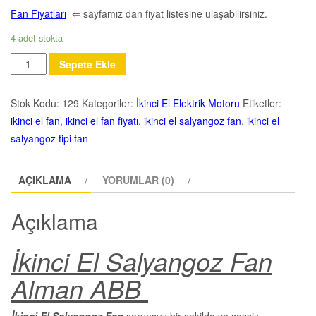
Fan Fiyatları
⇐ sayfamız dan fiyat listesine ulaşabilirsiniz.
4 adet stokta
Miktar
Sepete Ekle
Stok Kodu:
129
Kategoriler:
İkinci El Elektrik Motoru
Etiketler:
ikinci el fan
,
ikinci el fan fiyatı
,
ikinci el salyangoz fan
,
ikinci el
salyangoz tipi fan
AÇIKLAMA
YORUMLAR (0)
Açıklama
İkinci El Salyangoz Fan
Alman ABB
İkinci El Salyangoz Fan
sorunsuz bir şekilde ve sessiz