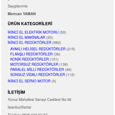
Saygılarımla
Mertcan YAMAN
ÜRÜN KATEGORILERI
İKINCI EL ELEKTRIK MOTORU
(50)
İKINCI EL MAKINALAR
(20)
İKINCI EL REDÜKTÖRLER
(982)
AYAKLI HELISEL REDÜKTÖRLER
(215)
FLANŞLI REDÜKTÖRLER
(36)
KONIK REDÜKTÖRLER
(151)
MOTORSUZ REDÜKTÖRLER
(138)
PARALEL MILLI REDÜKTÖRLER
(46)
SONSUZ VIDALI REDÜKTÖRLER
(112)
İKINCI EL SERVO MOTOR
(5)
İLETIŞIM
Yunus Mahallesi Sanayi Caddesi No:36
İstanbul/Kartal
Telefon: 0535 023 62 87