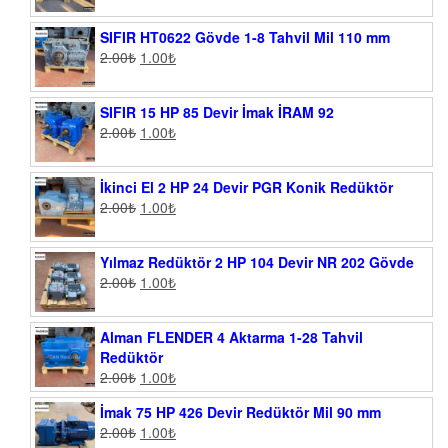
SIFIR HT0622 Gövde 1-8 Tahvil Mil 110 mm
2.00
₺
1.00
₺
SIFIR 15 HP 85 Devir İmak İRAM 92
2.00
₺
1.00
₺
İkinci El 2 HP 24 Devir PGR Konik Redüktör
2.00
₺
1.00
₺
Yılmaz Redüktör 2 HP 104 Devir NR 202 Gövde
2.00
₺
1.00
₺
Alman FLENDER 4 Aktarma 1-28 Tahvil
Redüktör
2.00
₺
1.00
₺
İmak 75 HP 426 Devir Redüktör Mil 90 mm
2.00
₺
1.00
₺