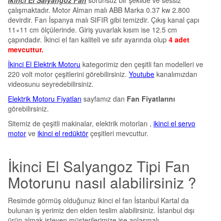
çalışmaktadır. Motor Alman malı ABB Marka 0.37 kw 2.800
devirdir. Fan İspanya malı SIFIR gibi temizdir. Çıkış kanal çapı
11×11 cm ölçülerinde. Giriş yuvarlak kısım ise 12.5 cm
çapındadır. İkinci el fan kaliteli ve sıfır ayarında olup
4 adet
mevcuttur.
İkinci El Elektrik Motoru
kategorimiz den çeşitli fan modelleri ve
220 volt motor çeşitlerini görebilirsiniz.
Youtube
kanalımızdan
videosunu seyredebilirsiniz.
Elektrik Motoru Fiyatları
sayfamız dan
Fan Fiyatlarını
görebilirsiniz.
Sitemiz de çeşitli makinalar, elektrik motorları ,
ikinci el servo
motor
ve
ikinci el redüktör
çeşitleri mevcuttur.
İkinci El Salyangoz Tipi Fan
Motorunu nasıl alabilirsiniz ?
Resimde görmüş olduğunuz ikinci el fan İstanbul Kartal da
bulunan iş yerimiz den elden teslim alabilirsiniz. İstanbul dışı
ürün almak isteyen müşterilerimize ise anlaşmalı