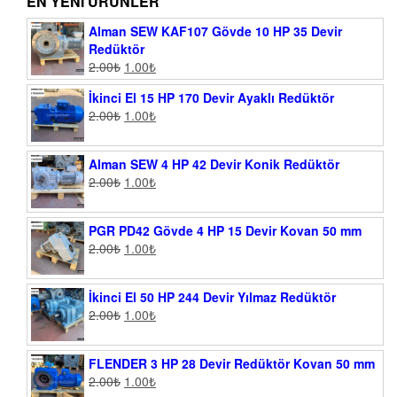
EN YENI ÜRÜNLER
Alman SEW KAF107 Gövde 10 HP 35 Devir
Redüktör
2.00
₺
1.00
₺
İkinci El 15 HP 170 Devir Ayaklı Redüktör
2.00
₺
1.00
₺
Alman SEW 4 HP 42 Devir Konik Redüktör
2.00
₺
1.00
₺
PGR PD42 Gövde 4 HP 15 Devir Kovan 50 mm
2.00
₺
1.00
₺
İkinci El 50 HP 244 Devir Yılmaz Redüktör
2.00
₺
1.00
₺
FLENDER 3 HP 28 Devir Redüktör Kovan 50 mm
2.00
₺
1.00
₺