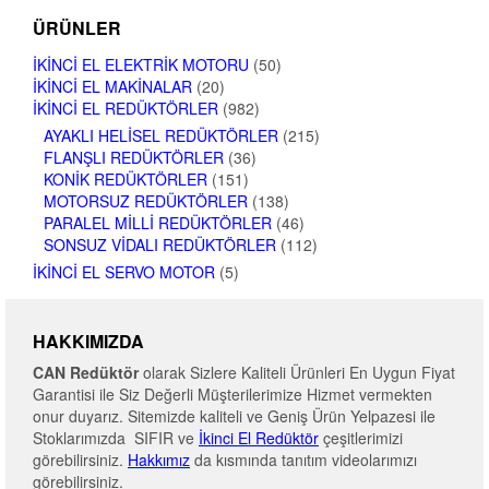
ÜRÜNLER
İKINCI EL ELEKTRIK MOTORU
(50)
İKINCI EL MAKINALAR
(20)
İKINCI EL REDÜKTÖRLER
(982)
AYAKLI HELISEL REDÜKTÖRLER
(215)
FLANŞLI REDÜKTÖRLER
(36)
KONIK REDÜKTÖRLER
(151)
MOTORSUZ REDÜKTÖRLER
(138)
PARALEL MILLI REDÜKTÖRLER
(46)
SONSUZ VIDALI REDÜKTÖRLER
(112)
İKINCI EL SERVO MOTOR
(5)
HAKKIMIZDA
CAN Redüktör
olarak Sizlere Kaliteli Ürünleri En Uygun Fiyat
Garantisi ile Siz Değerli Müşterilerimize Hizmet vermekten
onur duyarız. Sitemizde kaliteli ve Geniş Ürün Yelpazesi ile
Stoklarımızda SIFIR ve
İkinci El Redüktör
çeşitlerimizi
görebilirsiniz.
Hakkımız
da kısmında tanıtım videolarımızı
görebilirsiniz.