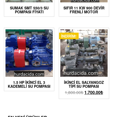
SUMAK SMT 550/3 SU
SIFIR 11 KW 900 DEVIR
POMPASI FIYATI
FRENLI MOTOR
İNDIRIM!
1.5 HP İKINCI EL 3
İKINCI EL SALYANGOZ
KADEMELI SU POMPASI
TIPI SU POMPASI
1,800.00
₺
1,700.00
₺