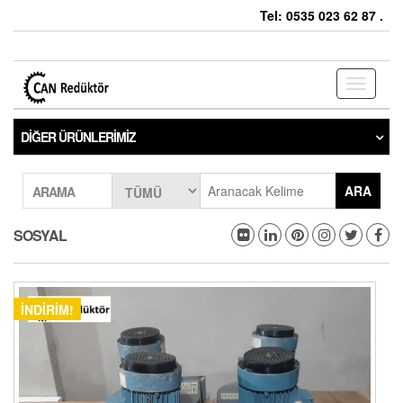
Tel: 0535 023 62 87 .
Toggle
navigati
DIĞER ÜRÜNLERIMIZ
ARA
ARAMA
SOSYAL
İNDIRIM!