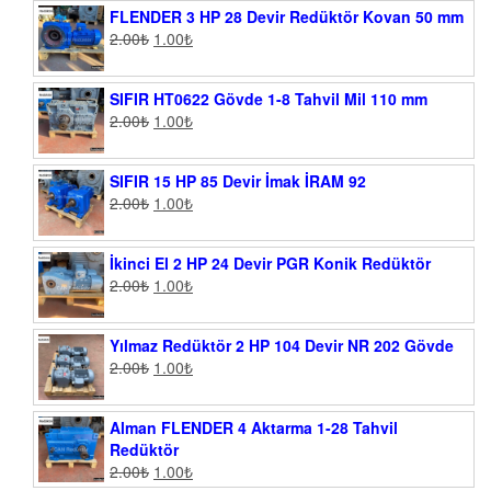
FLENDER 3 HP 28 Devir Redüktör Kovan 50 mm
2.00
₺
1.00
₺
SIFIR HT0622 Gövde 1-8 Tahvil Mil 110 mm
2.00
₺
1.00
₺
SIFIR 15 HP 85 Devir İmak İRAM 92
2.00
₺
1.00
₺
İkinci El 2 HP 24 Devir PGR Konik Redüktör
2.00
₺
1.00
₺
Yılmaz Redüktör 2 HP 104 Devir NR 202 Gövde
2.00
₺
1.00
₺
Alman FLENDER 4 Aktarma 1-28 Tahvil
Redüktör
2.00
₺
1.00
₺