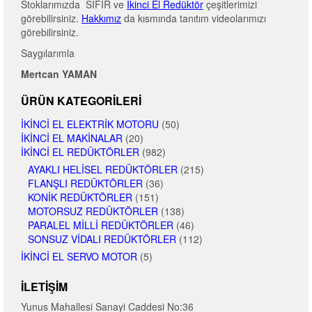
Stoklarımızda SIFIR ve
İkinci El Redüktör
çeşitlerimizi
görebilirsiniz.
Hakkımız
da kısmında tanıtım videolarımızı
görebilirsiniz.
Saygılarımla
Mertcan YAMAN
ÜRÜN KATEGORILERI
İKINCI EL ELEKTRIK MOTORU
(50)
İKINCI EL MAKINALAR
(20)
İKINCI EL REDÜKTÖRLER
(982)
AYAKLI HELISEL REDÜKTÖRLER
(215)
FLANŞLI REDÜKTÖRLER
(36)
KONIK REDÜKTÖRLER
(151)
MOTORSUZ REDÜKTÖRLER
(138)
PARALEL MILLI REDÜKTÖRLER
(46)
SONSUZ VIDALI REDÜKTÖRLER
(112)
İKINCI EL SERVO MOTOR
(5)
İLETIŞIM
Yunus Mahallesi Sanayi Caddesi No:36