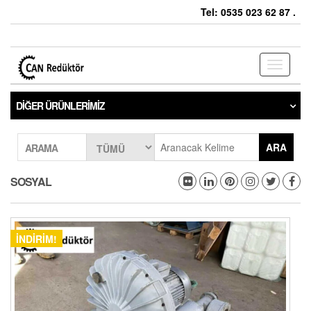
Tel: 0535 023 62 87 .
Toggle
navigati
DIĞER ÜRÜNLERIMIZ
ARA
ARAMA
SOSYAL
İNDIRIM!