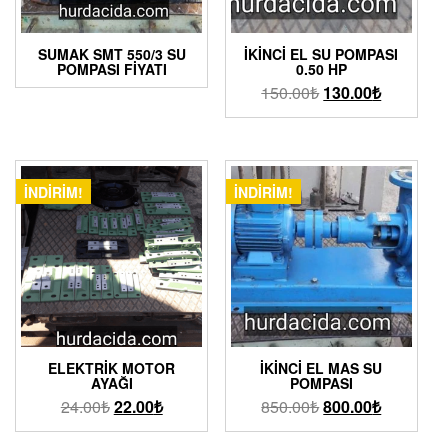
SUMAK SMT 550/3 SU
İKINCI EL SU POMPASI
POMPASI FIYATI
0.50 HP
150.00
₺
130.00
₺
İNDIRIM!
İNDIRIM!
ELEKTRIK MOTOR
İKINCI EL MAS SU
AYAĞI
POMPASI
24.00
₺
22.00
₺
850.00
₺
800.00
₺