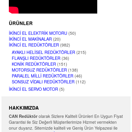
ÜRÜNLER
İKINCI EL ELEKTRIK MOTORU
(50)
İKINCI EL MAKINALAR
(20)
İKINCI EL REDÜKTÖRLER
(982)
AYAKLI HELISEL REDÜKTÖRLER
(215)
FLANŞLI REDÜKTÖRLER
(36)
KONIK REDÜKTÖRLER
(151)
MOTORSUZ REDÜKTÖRLER
(138)
PARALEL MILLI REDÜKTÖRLER
(46)
SONSUZ VIDALI REDÜKTÖRLER
(112)
İKINCI EL SERVO MOTOR
(5)
HAKKIMIZDA
CAN Redüktör
olarak Sizlere Kaliteli Ürünleri En Uygun Fiyat
Garantisi ile Siz Değerli Müşterilerimize Hizmet vermekten
onur duyarız. Sitemizde kaliteli ve Geniş Ürün Yelpazesi ile