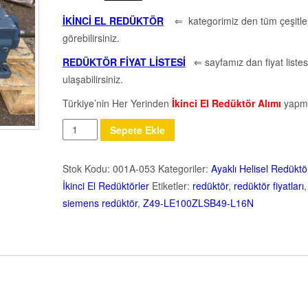
İKİNCİ EL REDÜKTÖR
⇐ kategorimiz den tüm çeşitler
görebilirsiniz.
REDÜKTÖR FİYAT LİSTESİ
⇐ sayfamız dan fiyat listes
ulaşabilirsiniz.
Türkiye’nin Her Yerinden
İkinci El Redüktör Alımı
yapm
Miktar
Sepete Ekle
Stok Kodu:
001A-053
Kategoriler:
Ayaklı Helisel Redüktö
İkinci El Redüktörler
Etiketler:
redüktör
,
redüktör fiyatları
,
siemens redüktör
,
Z49-LE100ZLSB49-L16N