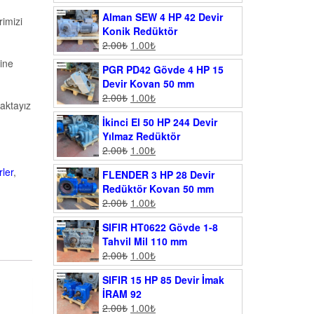
Alman SEW 4 HP 42 Devir
imizi
Konik Redüktör
2.00
₺
1.00
₺
ine
PGR PD42 Gövde 4 HP 15
Devir Kovan 50 mm
2.00
₺
1.00
₺
aktayız
İkinci El 50 HP 244 Devir
Yılmaz Redüktör
2.00
₺
1.00
₺
rler
,
FLENDER 3 HP 28 Devir
Redüktör Kovan 50 mm
2.00
₺
1.00
₺
SIFIR HT0622 Gövde 1-8
Tahvil Mil 110 mm
2.00
₺
1.00
₺
SIFIR 15 HP 85 Devir İmak
İRAM 92
2.00
₺
1.00
₺