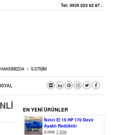
Tel: 0535 023 62 87 .
HAKKIMIZDA
İLETIŞIM
OSYAL
NLI
EN YENI ÜRÜNLER
İkinci El 15 HP 170 Devir
Ayaklı Redüktör
2.00
₺
1.00
₺