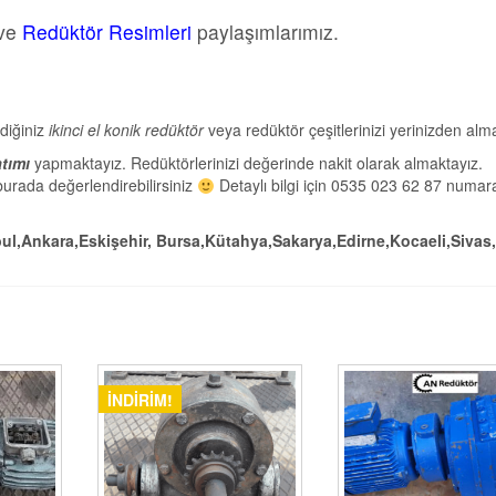
ve
Redüktör Resimleri
paylaşımlarımız.
diğiniz
ikinci el konik redüktör
veya redüktör çeşitlerinizi yerinizden alm
tımı
yapmaktayız. Redüktörlerinizi değerinde nakit olarak almaktayız.
 burada değerlendirebilirsiniz
Detaylı bilgi için 0535 023 62 87 numa
bul,Ankara,Eskişehir, Bursa,Kütahya,Sakarya,Edirne,Kocaeli,Sivas,
İNDIRIM!