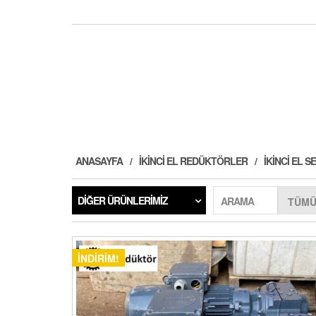
ANASAYFA
İKINCI EL REDÜKTÖRLER
İKINCI EL
DIĞER ÜRÜNLERIMIZ
ARAMA
İNDIRIM!