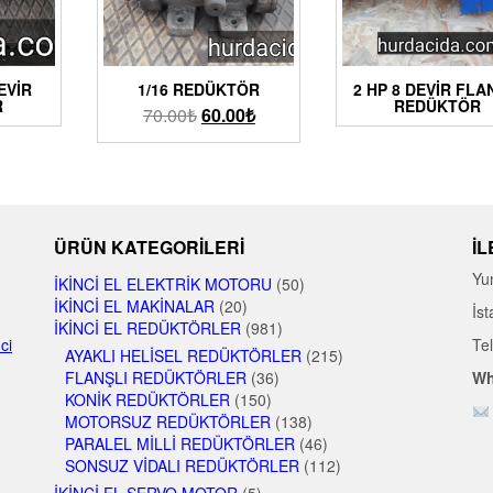
EVIR
1/16 REDÜKTÖR
2 HP 8 DEVIR FLA
R
REDÜKTÖR
70.00
₺
60.00
₺
ÜRÜN KATEGORILERI
İL
Yu
İKINCI EL ELEKTRIK MOTORU
(50)
İKINCI EL MAKINALAR
(20)
İst
İKINCI EL REDÜKTÖRLER
(981)
nci
Te
AYAKLI HELISEL REDÜKTÖRLER
(215)
FLANŞLI REDÜKTÖRLER
(36)
Wh
KONIK REDÜKTÖRLER
(150)
MOTORSUZ REDÜKTÖRLER
(138)
PARALEL MILLI REDÜKTÖRLER
(46)
SONSUZ VIDALI REDÜKTÖRLER
(112)