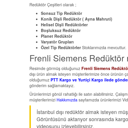
Redüktör Çeşitleri olarak ;
Sonsuz Tip Redüktör
Konik Dişli Redüktör ( Ayna Mahruti)
Helisel Dişli Redüktörler
Boşluksuz Redüktör
Planet Redüktör
Varyatör Grupları
Özel Tip Redüktörler
Stoklarımızda mevcuttur.
Frenli Siemens Redüktör na
Resimde görmüş olduğunuz
Frenli Siemens Redüktö
dışı ürün almak isteyen müşterilerimize önce ürünün ça
olduğumuz
PTT Kargo ve Yurtiçi Kargo ilede gönde
gönderim sağlamaktayız.
Ürünlerimizi gönül rahatlığı ile satın alabilirsiniz. Çalı
müşterilerimizi
Hakkımızda
sayfamızda ürünlerimizi Vide
İstanbul dışı redüktör almak isteyen müş
Görüntüsünü aktarıyor sonrasında karg
videosunu izleyebilirsiniz.