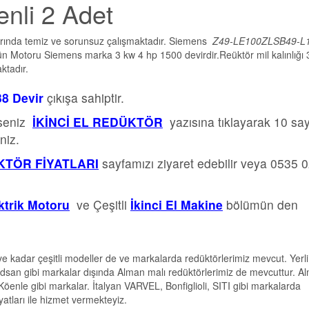
nli 2 Adet
yarında temiz ve sorunsuz çalışmaktadır. Siemens
Z49-LE100ZLSB49-L
 Motoru Siemens marka 3 kw 4 hp 1500 devirdir.Reüktör mil kalınlığı
ktadır.
38 Devir
çıkışa sahiptir.
rseniz
İKİNCİ EL REDÜKTÖR
yazısına tıklayarak 10 sa
niz.
TÖR FİYATLARI
sayfamızı ziyaret edebilir veya 0535 
ektrik Motoru
ve Çeşitli
İkinci El Makine
bölümün den
e kadar çeşitli modeller de ve markalarda redüktörlerimiz mevcut. Yerli
dsan gibi markalar dışında Alman malı redüktörlerimiz de mevcuttur. A
le gibi markalar. İtalyan VARVEL, Bonfiglioli, SITI gibi markalarda
tları ile hizmet vermekteyiz.