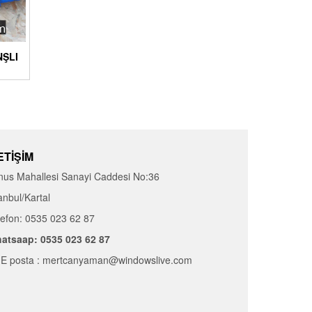
NŞLI
ETIŞIM
nus Mahallesi Sanayi Caddesi No:36
anbul/Kartal
lefon: 0535 023 62 87
atsaap: 0535 023 62 87
E posta : mertcanyaman@windowslive.com