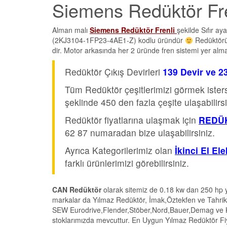
Siemens Redüktör Fre
Alman malı
Siemens Redüktör Frenli
şekilde Sıfır a
(2KJ3104-1FP23-4AE1-Z) kodlu üründür
Redüktörün
dir. Motor arkasında her 2 üründe fren sistemi yer alma
Redüktör Çıkış Devirleri
139 Devir ve 2
Tüm Redüktör çeşitlerimizi görmek iste
şeklinde 450 den fazla çeşite ulaşabilirsi
Redüktör fiyatlarına ulaşmak için
REDÜK
62 87 numaradan bize ulaşabilirsiniz.
Ayrıca Kategorilerimiz olan
İkinci El El
farklı ürünlerimizi görebilirsiniz.
CAN Redüktör
olarak sitemiz de 0.18 kw dan 250 hp y
markalar da Yılmaz Redüktör, İmak,Öztekfen ve Tahrik
SEW Eurodrive,Flender,Stöber,Nord,Bauer,Demag ve Köen
stoklarımızda mevcuttur. En Uygun Yılmaz Redüktör Fiya