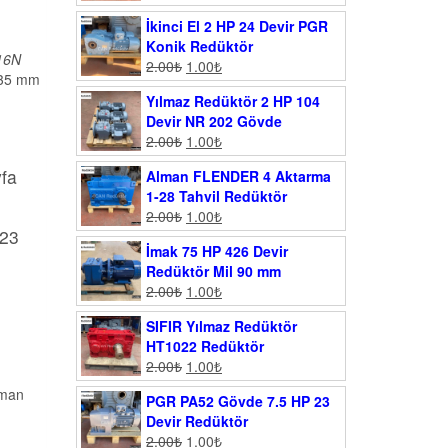
İkinci El 2 HP 24 Devir PGR
Konik Redüktör
16N
2.00
₺
1.00
₺
 35 mm
Yılmaz Redüktör 2 HP 104
Devir NR 202 Gövde
2.00
₺
1.00
₺
yfa
Alman FLENDER 4 Aktarma
1-28 Tahvil Redüktör
2.00
₺
1.00
₺
023
İmak 75 HP 426 Devir
Redüktör Mil 90 mm
2.00
₺
1.00
₺
SIFIR Yılmaz Redüktör
HT1022 Redüktör
2.00
₺
1.00
₺
lman
PGR PA52 Gövde 7.5 HP 23
Devir Redüktör
2.00
₺
1.00
₺