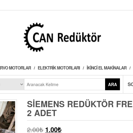
 SERVO MOTORLAR
ELEKTRIK MOTORLARI
İKINCI EL MAKINALAR
S
ARA
SIEMENS REDÜKTÖR FRE
2 ADET
2.00
₺
1.00
₺