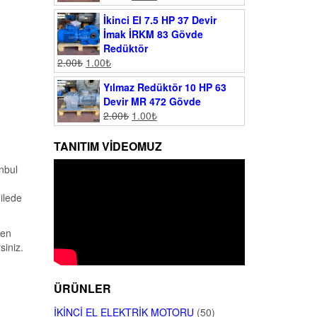
İkinci El 7.5 HP 37 Devir
İmak İRKM 83 Gövde
Redüktör
2.00
₺
1.00
₺
Yılmaz Redüktör 10 HP 63
Devir MR 472 Gövde
2.00
₺
1.00
₺
TANITIM VIDEOMUZ
anbul
ilede
yen
siniz.
ÜRÜNLER
İKINCI EL ELEKTRIK MOTORU
(50)