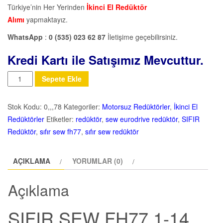
Türkiye’nin Her Yerinden
İkinci El Redüktör
Alımı
yapmaktayız.
WhatsApp
:
0 (535) 023 62 87
İletişime geçebilirsiniz.
Kredi Kartı ile Satışımız Mevcuttur.
Miktar
Sepete Ekle
Stok Kodu:
0,,,78
Kategoriler:
Motorsuz Redüktörler
,
İkinci El
Redüktörler
Etiketler:
redüktör
,
sew eurodrive redüktör
,
SIFIR
Redüktör
,
sıfır sew fh77
,
sıfır sew redüktör
AÇIKLAMA
YORUMLAR (0)
Açıklama
SIFIR SEW FH77 1-14