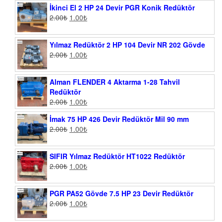
İkinci El 2 HP 24 Devir PGR Konik Redüktör
2.00
₺
1.00
₺
Yılmaz Redüktör 2 HP 104 Devir NR 202 Gövde
2.00
₺
1.00
₺
Alman FLENDER 4 Aktarma 1-28 Tahvil
Redüktör
2.00
₺
1.00
₺
İmak 75 HP 426 Devir Redüktör Mil 90 mm
2.00
₺
1.00
₺
SIFIR Yılmaz Redüktör HT1022 Redüktör
2.00
₺
1.00
₺
PGR PA52 Gövde 7.5 HP 23 Devir Redüktör
2.00
₺
1.00
₺