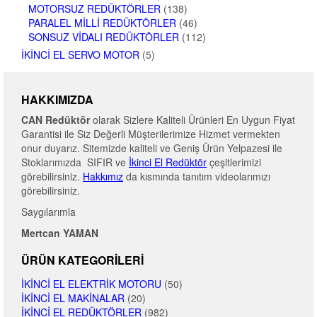
MOTORSUZ REDÜKTÖRLER
(138)
PARALEL MILLI REDÜKTÖRLER
(46)
SONSUZ VIDALI REDÜKTÖRLER
(112)
İKINCI EL SERVO MOTOR
(5)
HAKKIMIZDA
CAN Redüktör
olarak Sizlere Kaliteli Ürünleri En Uygun Fiyat
Garantisi ile Siz Değerli Müşterilerimize Hizmet vermekten
onur duyarız. Sitemizde kaliteli ve Geniş Ürün Yelpazesi ile
Stoklarımızda SIFIR ve
İkinci El Redüktör
çeşitlerimizi
görebilirsiniz.
Hakkımız
da kısmında tanıtım videolarımızı
görebilirsiniz.
Saygılarımla
Mertcan YAMAN
ÜRÜN KATEGORILERI
İKINCI EL ELEKTRIK MOTORU
(50)
İKINCI EL MAKINALAR
(20)
İKINCI EL REDÜKTÖRLER
(982)