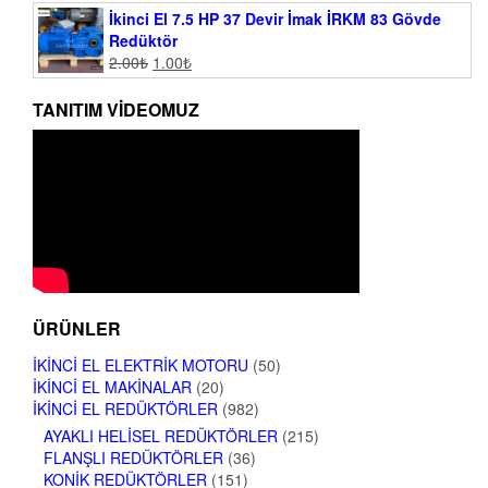
İkinci El 7.5 HP 37 Devir İmak İRKM 83 Gövde
Redüktör
2.00
₺
1.00
₺
TANITIM VIDEOMUZ
ÜRÜNLER
İKINCI EL ELEKTRIK MOTORU
(50)
İKINCI EL MAKINALAR
(20)
İKINCI EL REDÜKTÖRLER
(982)
AYAKLI HELISEL REDÜKTÖRLER
(215)
FLANŞLI REDÜKTÖRLER
(36)
KONIK REDÜKTÖRLER
(151)