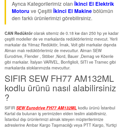
Ayrıca Kategorilerimiz olan
İkinci El Elektrik
Motoru
ve Çeşitli
İkinci El Makine
bölümün
den farklı ürünlerimizi görebilirsiniz.
CAN Redüktör
olarak sitemiz de 0.18 kw dan 250 hp ye kadar
çeşitli modeller de ve markalarda redüktörlerimiz mevcut. Yerli
markalar da Yılmaz Redüktör, İmak, Volt gibi markalar dışında
Alman malı redüktörlerimiz de mevcuttur. Alman SEW
Eurodrive, Flender , Stöber ,Nord, Bauer ,Demag ve Köenle
gibi markalar. İtalyan VARVEL, Bonfiglioli, SITI ve Tramec gibi
markalarda stoklarımızda mevcuttur.
SIFIR SEW FH77 AM132ML
kodlu ürünü nasıl alabilirsiniz
?
SIFIR
SEW Eurodrive FH77 AM132ML
kodlu ürünü İstanbul
Kartal da bulunan iş yerimizden elden teslim alabilirsiniz.
İstanbul dışı ürünlerimizi almak isteyen müşterilerimize
adreslerine Ambar Kargo Taşımacılığı veya PTT Kargo, Yurtiçi