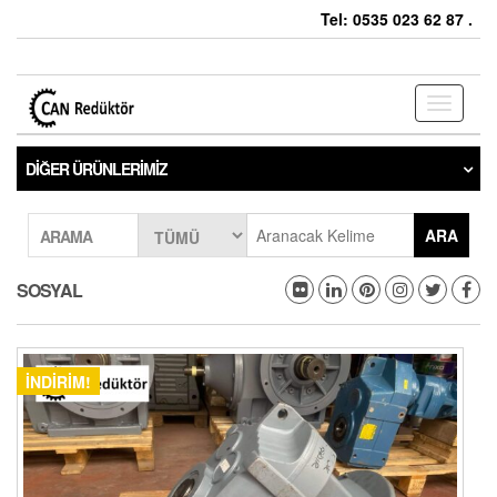
Tel: 0535 023 62 87 .
Toggle
navigati
DIĞER ÜRÜNLERIMIZ
ARA
ARAMA
SOSYAL
İNDIRIM!