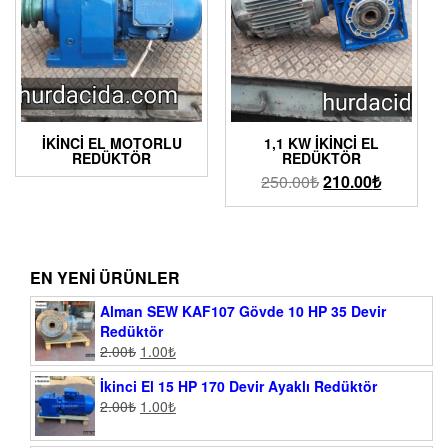
İKINCI EL MOTORLU
1,1 KW İKINCI EL
REDÜKTÖR
REDÜKTÖR
250.00
₺
210.00
₺
EN YENI ÜRÜNLER
Alman SEW KAF107 Gövde 10 HP 35 Devir
Redüktör
2.00
₺
1.00
₺
İkinci El 15 HP 170 Devir Ayaklı Redüktör
2.00
₺
1.00
₺