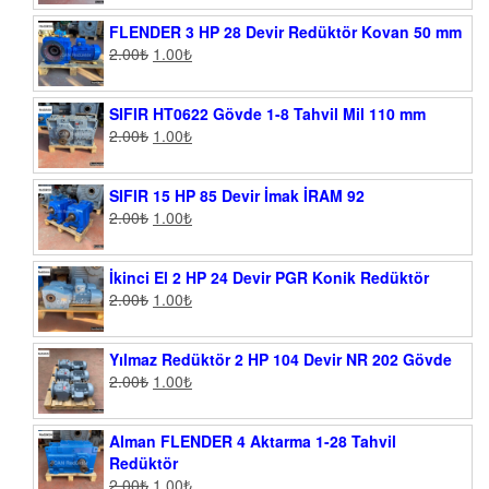
FLENDER 3 HP 28 Devir Redüktör Kovan 50 mm
2.00
₺
1.00
₺
SIFIR HT0622 Gövde 1-8 Tahvil Mil 110 mm
2.00
₺
1.00
₺
SIFIR 15 HP 85 Devir İmak İRAM 92
2.00
₺
1.00
₺
İkinci El 2 HP 24 Devir PGR Konik Redüktör
2.00
₺
1.00
₺
Yılmaz Redüktör 2 HP 104 Devir NR 202 Gövde
2.00
₺
1.00
₺
Alman FLENDER 4 Aktarma 1-28 Tahvil
Redüktör
2.00
₺
1.00
₺