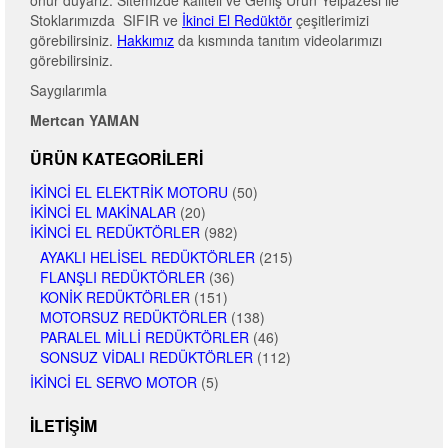
onur duyarız. Sitemizde kaliteli ve Geniş Ürün Yelpazesi ile
Stoklarımızda SIFIR ve
İkinci El Redüktör
çeşitlerimizi
görebilirsiniz.
Hakkımız
da kısmında tanıtım videolarımızı
görebilirsiniz.
Saygılarımla
Mertcan YAMAN
ÜRÜN KATEGORILERI
İKINCI EL ELEKTRIK MOTORU
(50)
İKINCI EL MAKINALAR
(20)
İKINCI EL REDÜKTÖRLER
(982)
AYAKLI HELISEL REDÜKTÖRLER
(215)
FLANŞLI REDÜKTÖRLER
(36)
KONIK REDÜKTÖRLER
(151)
MOTORSUZ REDÜKTÖRLER
(138)
PARALEL MILLI REDÜKTÖRLER
(46)
SONSUZ VIDALI REDÜKTÖRLER
(112)
İKINCI EL SERVO MOTOR
(5)
İLETIŞIM