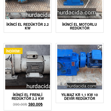
İKİNCİ EL REDÜKTÖR 2.2
İKINCI EL MOTORLU
KW
REDÜKTÖR
İNDIRIM!
İKINCI EL FRENLI
YILMAZ KR 1.1 KW 10
REDÜKTÖR 2.2 KW
DEVIR REDÜKTÖR
390.00
₺
380.00
₺