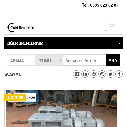
Tel: 0535 023 62 87 .
Toggle
navigati
DIĞER ÜRÜNLERIMIZ
ARA
ARAMA
SOSYAL
İNDIRIM!