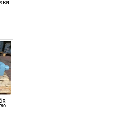
R KR
ÖR
790