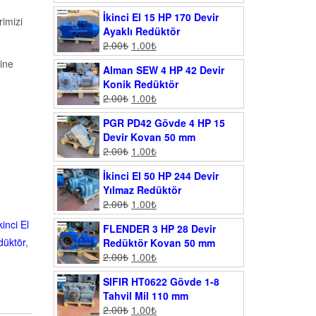
İkinci El 15 HP 170 Devir
imizi
Ayaklı Redüktör
2.00
₺
1.00
₺
ine
Alman SEW 4 HP 42 Devir
Konik Redüktör
2.00
₺
1.00
₺
PGR PD42 Gövde 4 HP 15
Devir Kovan 50 mm
2.00
₺
1.00
₺
İkinci El 50 HP 244 Devir
Yılmaz Redüktör
2.00
₺
1.00
₺
kinci El
FLENDER 3 HP 28 Devir
edüktör
,
Redüktör Kovan 50 mm
2.00
₺
1.00
₺
SIFIR HT0622 Gövde 1-8
Tahvil Mil 110 mm
2.00
₺
1.00
₺