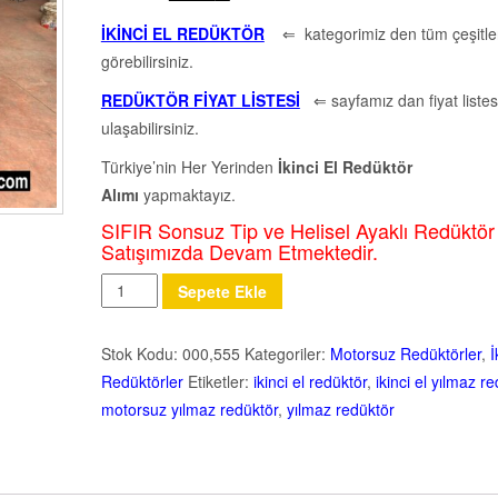
İKİNCİ EL REDÜKTÖR
⇐ kategorimiz den tüm çeşitler
görebilirsiniz.
REDÜKTÖR FİYAT LİSTESİ
⇐ sayfamız dan fiyat listes
ulaşabilirsiniz.
Türkiye’nin Her Yerinden
İkinci El Redüktör
Alımı
yapmaktayız.
SIFIR Sonsuz Tip ve Helisel Ayaklı Redüktör
Satışımızda Devam Etmektedir.
Miktar
Sepete Ekle
Stok Kodu:
000,555
Kategoriler:
Motorsuz Redüktörler
,
İ
Redüktörler
Etiketler:
ikinci el redüktör
,
ikinci el yılmaz r
motorsuz yılmaz redüktör
,
yılmaz redüktör