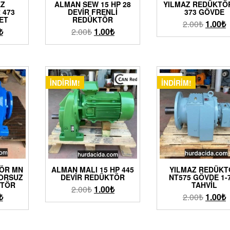
AZ
ALMAN SEW 15 HP 28
YILMAZ REDÜKTÖ
 473
DEVIR FRENLI
373 GÖVDE
ET
REDÜKTÖR
2.00
₺
1.00
₺
₺
2.00
₺
1.00
₺
İNDIRIM!
İNDIRIM!
ÖR MN
ALMAN MALI 15 HP 445
YILMAZ REDÜKT
ORSUZ
DEVIR REDÜKTÖR
NT575 GÖVDE 1-
KTÖR
TAHVIL
2.00
₺
1.00
₺
₺
2.00
₺
1.00
₺