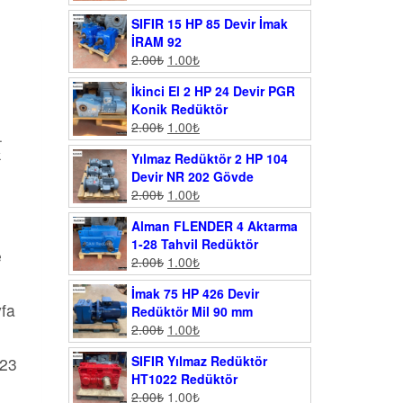
SIFIR 15 HP 85 Devir İmak
İRAM 92
2.00
₺
1.00
₺
İkinci El 2 HP 24 Devir PGR
Konik Redüktör
2.00
₺
1.00
₺
.
k
Yılmaz Redüktör 2 HP 104
Devir NR 202 Gövde
2.00
₺
1.00
₺
Alman FLENDER 4 Aktarma
1-28 Tahvil Redüktör
e
2.00
₺
1.00
₺
İmak 75 HP 426 Devir
yfa
Redüktör Mil 90 mm
2.00
₺
1.00
₺
SIFIR Yılmaz Redüktör
023
HT1022 Redüktör
2.00
₺
1.00
₺