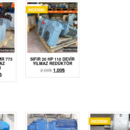
İNDIRIM!
MR 773
SIFIR 20 HP 110 DEVIR
AZ
YILMAZ REDÜKTÖR
R
2.00
₺
1.00
₺
₺
İNDIRIM!