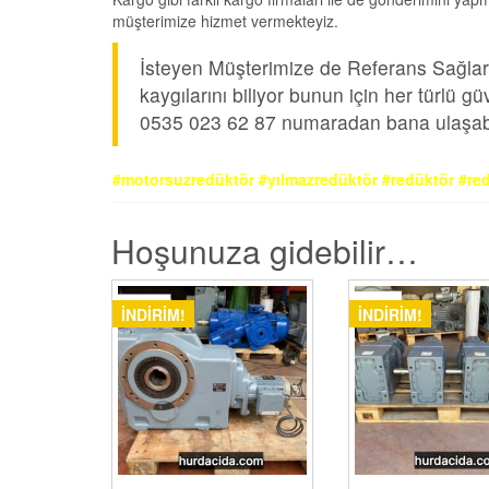
müşterimize hizmet vermekteyiz.
İsteyen Müşterimize de Referans Sağları
kaygılarını biliyor bunun için her türlü
0535 023 62 87 numaradan bana ulaşabil
#motorsuzredüktör #yılmazredüktör #redüktör #red
Hoşunuza gidebilir…
İNDIRIM!
İNDIRIM!