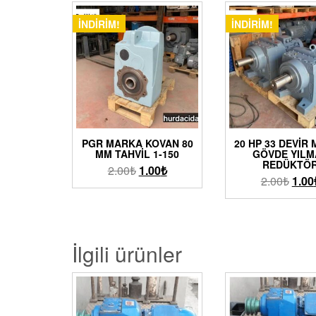
İNDIRIM!
İNDIRIM!
PGR MARKA KOVAN 80
20 HP 33 DEVIR 
MM TAHVIL 1-150
GÖVDE YILM
REDÜKTÖ
2.00
₺
1.00
₺
2.00
₺
1.00
İlgili ürünler