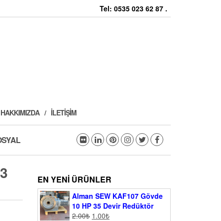
Tel: 0535 023 62 87 .
HAKKIMIZDA
İLETIŞIM
OSYAL
3
EN YENI ÜRÜNLER
Alman SEW KAF107 Gövde
10 HP 35 Devir Redüktör
2.00
₺
1.00
₺