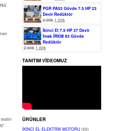
klı
PGR PA52 Gövde 7.5 HP 23
Devir Redüktör
2.00
₺
1.00
₺
İkinci El 7.5 HP 37 Devir
lman
İmak İRKM 83 Gövde
Redüktör
2.00
₺
1.00
₺
TANITIM VIDEOMUZ
ÜRÜNLER
 teslim
çi
İKINCI EL ELEKTRIK MOTORU
(50)