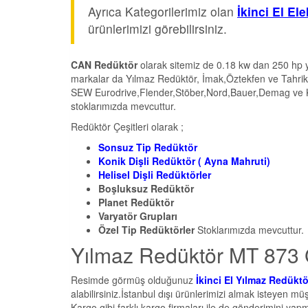
Ayrıca Kategorilerimiz olan
İkinci El El
ürünlerimizi görebilirsiniz.
CAN Redüktör
olarak sitemiz de 0.18 kw dan 250 hp y
markalar da Yılmaz Redüktör, İmak,Öztekfen ve Tahrik
SEW Eurodrive,Flender,Stöber,Nord,Bauer,Demag ve Köen
stoklarımızda mevcuttur.
Redüktör Çeşitleri olarak ;
Sonsuz Tip Redüktör
Konik Dişli Redüktör ( Ayna Mahruti)
Helisel Dişli Redüktörler
Boşluksuz Redüktör
Planet Redüktör
Varyatör Grupları
Özel Tip Redüktörler
Stoklarımızda mevcuttur.
Yılmaz Redüktör MT 873 Gö
Resimde görmüş olduğunuz
İkinci El Yılmaz Redük
alabilirsiniz.İstanbul dışı ürünlerimizi almak isteyen 
Kargo gibi farklı kargo firmaları ile de gönderimini yap