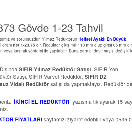
873 Gövde 1-23 Tahvil
 temiz ve sorunsuzdur. Yılmaz Redüktörün
Helisel Ayaklı En Büyük
l oranı
net 1-23,75
dir. Redüktör çıkış mili 110 mm olup girişi 65 mm dir
veya kasnak yöntemi ile yapılabilir. Buna paralel devir sayısı değişikli
 Dışında
SIFIR Yılmaz Redüktör Satışı
, SIFIR Yön
üktör Satışı, SIFIR Varvel Redüktör,
SIFIR DZ
suz Vidalı Redüktör
satışı da yapmaktayız. Redüktör d
rseniz
İKİNCİ EL REDÜKTÖR
yazısına tıklayarak 15 sa
niz.
TÖR FİYATLARI
sayfamızı ziyaret edebilir veya 0535 