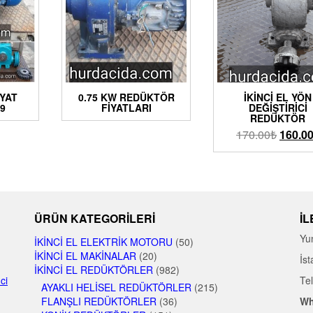
YAT
0.75 KW REDÜKTÖR
İKINCI EL YÖN
19
FIYATLARI
DEĞIŞTIRICI
REDÜKTÖR
170.00
₺
160.0
ÜRÜN KATEGORILERI
İL
Yu
İKINCI EL ELEKTRIK MOTORU
(50)
İKINCI EL MAKINALAR
(20)
İst
İKINCI EL REDÜKTÖRLER
(982)
nci
Te
AYAKLI HELISEL REDÜKTÖRLER
(215)
FLANŞLI REDÜKTÖRLER
(36)
Wh