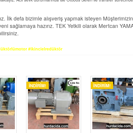
z. İlk defa bizimle alışveriş yapmak isteyen Müşterimizi
 güveni sağlamaya hazırız. TEK Yetkili olarak Mertcan YA
irsiniz.
üktörlümotor #ikincielredüktör
İNDIRIM!
İNDIRIM!