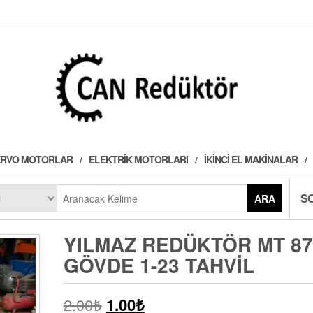
 SERVO MOTORLAR
ELEKTRIK MOTORLARI
İKINCI EL MAKINALAR
S
ARA
YILMAZ REDÜKTÖR MT 87
GÖVDE 1-23 TAHVIL
2.00
₺
1.00
₺