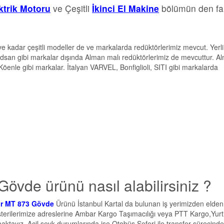
ektrik Motoru
ve Çeşitli
İkinci El Makine
bölümün den far
e kadar çeşitli modeller de ve markalarda redüktörlerimiz mevcut. Yerli
dsan gibi markalar dışında Alman malı redüktörlerimiz de mevcuttur. A
le gibi markalar. İtalyan VARVEL, Bonfiglioli, SITI gibi markalarda
vde ürünü nasıl alabilirsiniz ?
tör MT 873 Gövde
Ürünü İstanbul Kartal da bulunan iş yerimizden elden
müşterilerimize adreslerine Ambar Kargo Taşımacılığı veya PTT Kargo,Yurti
maktayız. Acil sevk durumlarında ise Otobüs Seferi ile transfer sürecinde