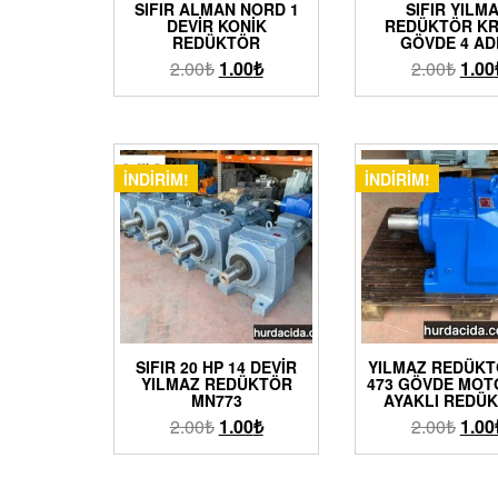
SIFIR ALMAN NORD 1
SIFIR YILM
DEVIR KONIK
REDÜKTÖR KR
REDÜKTÖR
GÖVDE 4 AD
2.00
₺
1.00
₺
2.00
₺
1.00
İNDIRIM!
İNDIRIM!
SIFIR 20 HP 14 DEVIR
YILMAZ REDÜKT
YILMAZ REDÜKTÖR
473 GÖVDE MOT
MN773
AYAKLI REDÜ
2.00
₺
1.00
₺
2.00
₺
1.00