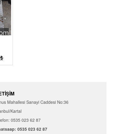
0
₺
ETIŞIM
nus Mahallesi Sanayi Caddesi No:36
anbul/Kartal
lefon: 0535 023 62 87
atsaap: 0535 023 62 87