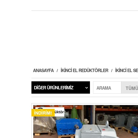
ANASAYFA
İKINCI EL REDÜKTÖRLER
İKINCI EL
DIĞER ÜRÜNLERIMIZ
ARAMA
İNDIRIM!