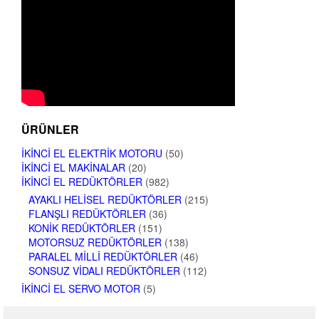
ÜRÜNLER
İKINCI EL ELEKTRIK MOTORU
(50)
İKINCI EL MAKINALAR
(20)
İKINCI EL REDÜKTÖRLER
(982)
AYAKLI HELISEL REDÜKTÖRLER
(215)
FLANŞLI REDÜKTÖRLER
(36)
KONIK REDÜKTÖRLER
(151)
MOTORSUZ REDÜKTÖRLER
(138)
PARALEL MILLI REDÜKTÖRLER
(46)
SONSUZ VIDALI REDÜKTÖRLER
(112)
İKINCI EL SERVO MOTOR
(5)