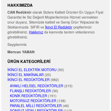
HAKKIMIZDA
CAN Redüktör
olarak Sizlere Kaliteli Ürünleri En Uygun Fiyat
Garantisi ile Siz Değerli Müşterilerimize Hizmet vermekten
onur duyarız. Sitemizde kaliteli ve Geniş Ürün Yelpazesi ile
Stoklarımızda SIFIR ve
İkinci El Redüktör
çeşitlerimizi
görebilirsiniz.
Hakkımız
da kısmında tanıtım videolarımızı
görebilirsiniz.
Saygılarımla
Mertcan YAMAN
ÜRÜN KATEGORILERI
İKINCI EL ELEKTRIK MOTORU
(50)
İKINCI EL MAKINALAR
(20)
İKINCI EL REDÜKTÖRLER
(982)
AYAKLI HELISEL REDÜKTÖRLER
(215)
FLANŞLI REDÜKTÖRLER
(36)
KONIK REDÜKTÖRLER
(151)
MOTORSUZ REDÜKTÖRLER
(138)
PARALEL MILLI REDÜKTÖRLER
(46)
SONSUZ VIDALI REDÜKTÖRLER
(112)