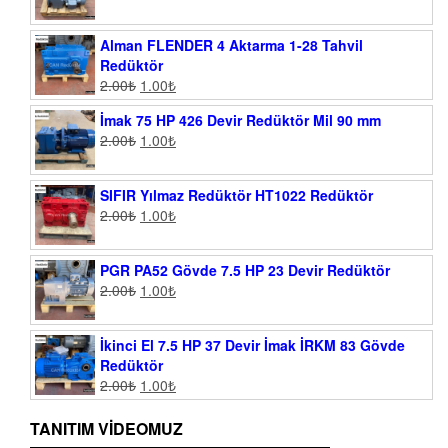
Alman FLENDER 4 Aktarma 1-28 Tahvil
Redüktör
2.00
₺
1.00
₺
İmak 75 HP 426 Devir Redüktör Mil 90 mm
2.00
₺
1.00
₺
SIFIR Yılmaz Redüktör HT1022 Redüktör
2.00
₺
1.00
₺
PGR PA52 Gövde 7.5 HP 23 Devir Redüktör
2.00
₺
1.00
₺
İkinci El 7.5 HP 37 Devir İmak İRKM 83 Gövde
Redüktör
2.00
₺
1.00
₺
TANITIM VIDEOMUZ