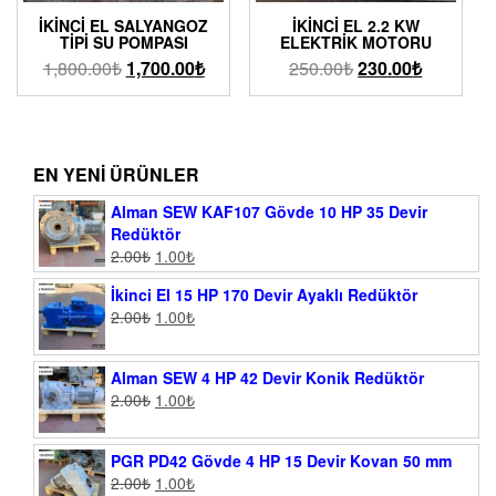
İKINCI EL SALYANGOZ
İKINCI EL 2.2 KW
TIPI SU POMPASI
ELEKTRIK MOTORU
1,800.00
₺
1,700.00
₺
250.00
₺
230.00
₺
EN YENI ÜRÜNLER
Alman SEW KAF107 Gövde 10 HP 35 Devir
Redüktör
2.00
₺
1.00
₺
İkinci El 15 HP 170 Devir Ayaklı Redüktör
2.00
₺
1.00
₺
Alman SEW 4 HP 42 Devir Konik Redüktör
2.00
₺
1.00
₺
PGR PD42 Gövde 4 HP 15 Devir Kovan 50 mm
2.00
₺
1.00
₺