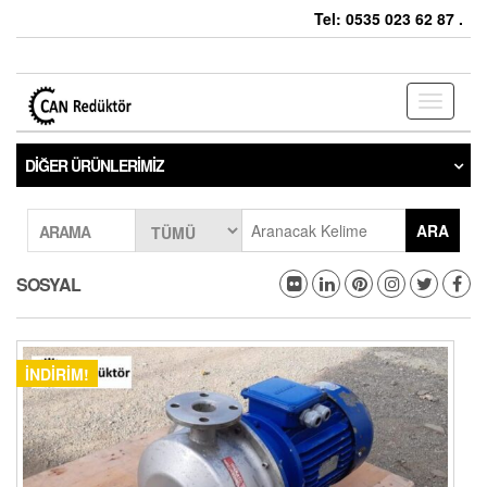
Tel: 0535 023 62 87 .
Toggle
navigati
DIĞER ÜRÜNLERIMIZ
ARA
ARAMA
SOSYAL
İNDIRIM!