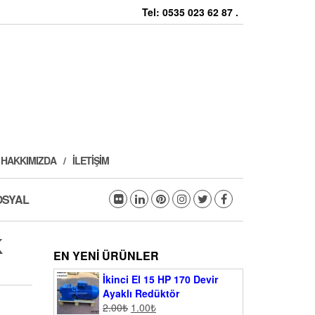
Tel: 0535 023 62 87 .
HAKKIMIZDA
İLETIŞIM
OSYAL
K
EN YENI ÜRÜNLER
İkinci El 15 HP 170 Devir
Ayaklı Redüktör
2.00
₺
1.00
₺