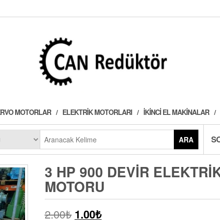
 SERVO MOTORLAR
ELEKTRIK MOTORLARI
İKINCI EL MAKINALAR
S
ARA
3 HP 900 DEVIR ELEKTRI
MOTORU
2.00
₺
1.00
₺