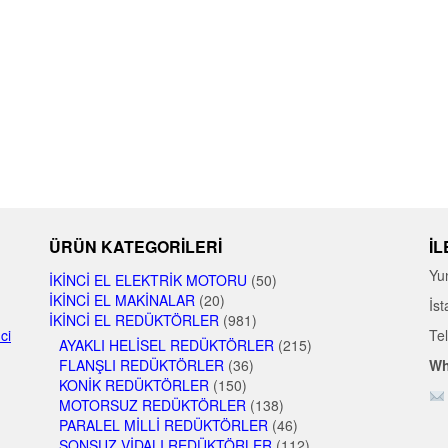
ÜRÜN KATEGORILERI
İL
Yu
İKINCI EL ELEKTRIK MOTORU
(50)
İKINCI EL MAKINALAR
(20)
İst
İKINCI EL REDÜKTÖRLER
(981)
nci
Te
AYAKLI HELISEL REDÜKTÖRLER
(215)
FLANŞLI REDÜKTÖRLER
(36)
Wh
KONIK REDÜKTÖRLER
(150)
MOTORSUZ REDÜKTÖRLER
(138)
PARALEL MILLI REDÜKTÖRLER
(46)
SONSUZ VIDALI REDÜKTÖRLER
(112)