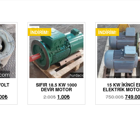
İNDIRIM!
İNDIRIM!
 VOLT
SIFIR 18.5 KW 1000
15 KW İKINCI E
DEVIR MOTOR
ELEKTRIK MOT
00
₺
2.00
₺
1.00
₺
750.00
₺
749.0