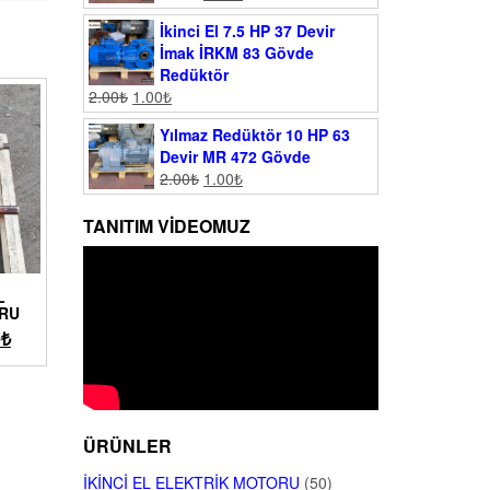
İkinci El 7.5 HP 37 Devir
İmak İRKM 83 Gövde
Redüktör
2.00
₺
1.00
₺
Yılmaz Redüktör 10 HP 63
Devir MR 472 Gövde
2.00
₺
1.00
₺
TANITIM VIDEOMUZ
L
ORU
0
₺
ÜRÜNLER
İKINCI EL ELEKTRIK MOTORU
(50)