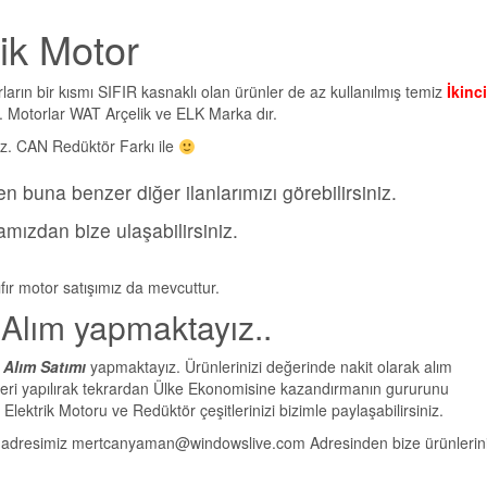
ik Motor
arın bir kısmı SIFIR kasnaklı olan ürünler de az kullanılmış temiz
İkinci
r. Motorlar WAT Arçelik ve ELK Marka dır.
niz. CAN Redüktör Farkı ile
n buna benzer diğer ilanlarımızı görebilirsiniz.
mızdan bize ulaşabilirsiniz.
ıfır motor satışımız da mevcuttur.
Alım yapmaktayız..
u Alım Satımı
yapmaktayız. Ürünlerinizi değerinde nakit olarak alım
olleri yapılırak tekrardan Ülke Ekonomisine kazandırmanın gururunu
lektrik Motoru ve Redüktör çeşitlerinizi bizimle paylaşabilirsiniz.
il adresimiz mertcanyaman@windowslive.com Adresinden bize ürünlerin