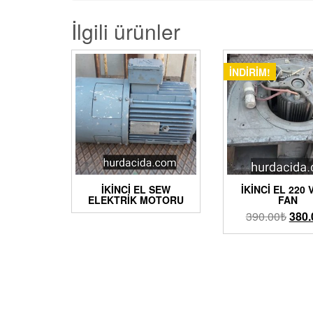
İlgili ürünler
İNDIRIM!
İKINCI EL SEW
İKINCI EL 220
ELEKTRIK MOTORU
FAN
390.00
₺
380.