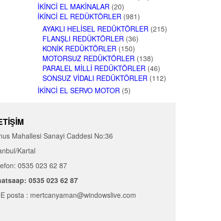
İKINCI EL MAKINALAR
(20)
İKINCI EL REDÜKTÖRLER
(981)
AYAKLI HELISEL REDÜKTÖRLER
(215)
FLANŞLI REDÜKTÖRLER
(36)
KONIK REDÜKTÖRLER
(150)
MOTORSUZ REDÜKTÖRLER
(138)
PARALEL MILLI REDÜKTÖRLER
(46)
SONSUZ VIDALI REDÜKTÖRLER
(112)
İKINCI EL SERVO MOTOR
(5)
ETIŞIM
nus Mahallesi Sanayi Caddesi No:36
anbul/Kartal
lefon: 0535 023 62 87
atsaap: 0535 023 62 87
E posta : mertcanyaman@windowslive.com