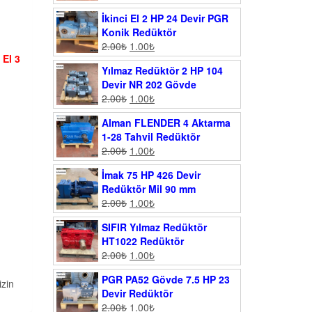
İkinci El 2 HP 24 Devir PGR
Konik Redüktör
2.00
₺
1.00
₺
 El 3
Yılmaz Redüktör 2 HP 104
Devir NR 202 Gövde
2.00
₺
1.00
₺
Alman FLENDER 4 Aktarma
1-28 Tahvil Redüktör
2.00
₺
1.00
₺
İmak 75 HP 426 Devir
Redüktör Mil 90 mm
2.00
₺
1.00
₺
SIFIR Yılmaz Redüktör
HT1022 Redüktör
2.00
₺
1.00
₺
PGR PA52 Gövde 7.5 HP 23
izin
Devir Redüktör
2.00
₺
1.00
₺