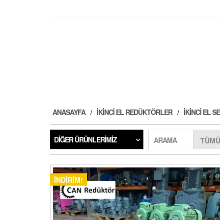
ANASAYFA
İKINCI EL REDÜKTÖRLER
İKINCI EL
DIĞER ÜRÜNLERIMIZ
ARAMA
İNDIRIM!