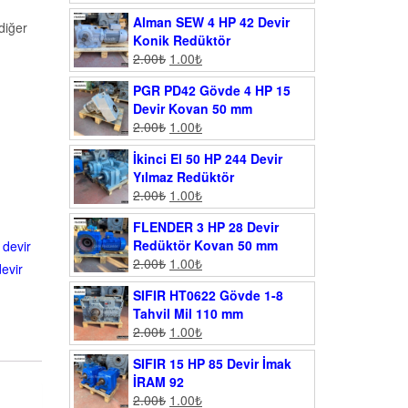
Alman SEW 4 HP 42 Devir
diğer
Konik Redüktör
2.00
₺
1.00
₺
PGR PD42 Gövde 4 HP 15
Devir Kovan 50 mm
2.00
₺
1.00
₺
İkinci El 50 HP 244 Devir
Yılmaz Redüktör
2.00
₺
1.00
₺
FLENDER 3 HP 28 Devir
Redüktör Kovan 50 mm
 devir
2.00
₺
1.00
₺
devir
SIFIR HT0622 Gövde 1-8
Tahvil Mil 110 mm
2.00
₺
1.00
₺
SIFIR 15 HP 85 Devir İmak
İRAM 92
2.00
₺
1.00
₺