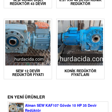
REDÜKTÖR 43 DEVIR
REDÜKTÖR
SEW 12 DEVIR
KONIK REDÜKTÖR
REDÜKTÖR FIYATI
FIYATLARI
EN YENI ÜRÜNLER
Alman SEW KAF107 Gövde 10 HP 35 Devir
Redüktör