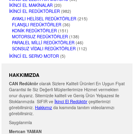
İKINCI EL MAKINALAR
(20)
İKINCI EL REDÜKTÖRLER
(982)
AYAKLI HELISEL REDÜKTÖRLER
(215)
FLANŞLI REDÜKTÖRLER
(36)
KONIK REDÜKTÖRLER
(151)
MOTORSUZ REDÜKTÖRLER
(138)
PARALEL MILLI REDÜKTÖRLER
(46)
SONSUZ VIDALI REDÜKTÖRLER
(112)
İKINCI EL SERVO MOTOR
(5)
HAKKIMIZDA
CAN Redüktör
olarak Sizlere Kaliteli Ürünleri En Uygun Fiyat
Garantisi ile Siz Değerli Müşterilerimize Hizmet vermekten
onur duyarız. Sitemizde kaliteli ve Geniş Ürün Yelpazesi ile
Stoklarımızda SIFIR ve
İkinci El Redüktör
çeşitlerimizi
görebilirsiniz.
Hakkımız
da kısmında tanıtım videolarımızı
görebilirsiniz.
Saygılarımla
Mertcan YAMAN