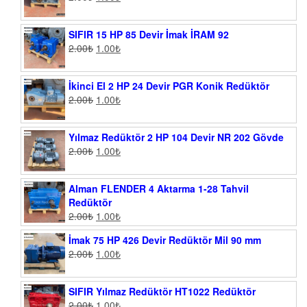
SIFIR 15 HP 85 Devir İmak İRAM 92
2.00
₺
1.00
₺
İkinci El 2 HP 24 Devir PGR Konik Redüktör
2.00
₺
1.00
₺
Yılmaz Redüktör 2 HP 104 Devir NR 202 Gövde
2.00
₺
1.00
₺
Alman FLENDER 4 Aktarma 1-28 Tahvil
Redüktör
2.00
₺
1.00
₺
İmak 75 HP 426 Devir Redüktör Mil 90 mm
2.00
₺
1.00
₺
SIFIR Yılmaz Redüktör HT1022 Redüktör
2.00
₺
1.00
₺