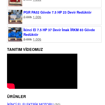
PGR PA52 Gövde 7.5 HP 23 Devir Redüktör
2.00
₺
1.00
₺
İkinci El 7.5 HP 37 Devir İmak İRKM 83 Gövde
Redüktör
2.00
₺
1.00
₺
TANITIM VIDEOMUZ
ÜRÜNLER
İKINCI EL ELEKTRIK MOTORU
(50)