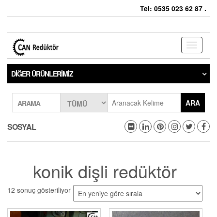
Tel: 0535 023 62 87 .
Toggle
navigati
DIĞER ÜRÜNLERIMIZ
ARA
ARAMA
SOSYAL
konik dişli redüktör
12 sonuç gösteriliyor