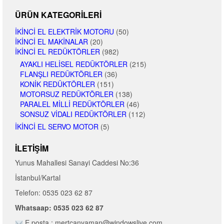
ÜRÜN KATEGORILERI
İKINCI EL ELEKTRIK MOTORU
(50)
İKINCI EL MAKINALAR
(20)
İKINCI EL REDÜKTÖRLER
(982)
AYAKLI HELISEL REDÜKTÖRLER
(215)
FLANŞLI REDÜKTÖRLER
(36)
KONIK REDÜKTÖRLER
(151)
MOTORSUZ REDÜKTÖRLER
(138)
PARALEL MILLI REDÜKTÖRLER
(46)
SONSUZ VIDALI REDÜKTÖRLER
(112)
İKINCI EL SERVO MOTOR
(5)
İLETIŞIM
Yunus Mahallesi Sanayi Caddesi No:36
İstanbul/Kartal
Telefon: 0535 023 62 87
Whatsaap: 0535 023 62 87
E posta : mertcanyaman@windowslive.com