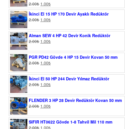
2.00
₺
1.00
₺
İkinci El 15 HP 170 Devir Ayaklı Redüktör
2.00
₺
1.00
₺
Alman SEW 4 HP 42 Devir Konik Redüktör
2.00
₺
1.00
₺
PGR PD42 Gövde 4 HP 15 Devir Kovan 50 mm
2.00
₺
1.00
₺
İkinci El 50 HP 244 Devir Yılmaz Redüktör
2.00
₺
1.00
₺
FLENDER 3 HP 28 Devir Redüktör Kovan 50 mm
2.00
₺
1.00
₺
SIFIR HT0622 Gövde 1-8 Tahvil Mil 110 mm
2.00
₺
1.00
₺