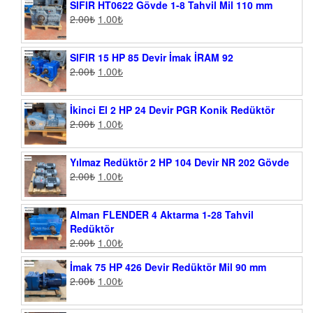
SIFIR HT0622 Gövde 1-8 Tahvil Mil 110 mm
2.00
₺
1.00
₺
SIFIR 15 HP 85 Devir İmak İRAM 92
2.00
₺
1.00
₺
İkinci El 2 HP 24 Devir PGR Konik Redüktör
2.00
₺
1.00
₺
Yılmaz Redüktör 2 HP 104 Devir NR 202 Gövde
2.00
₺
1.00
₺
Alman FLENDER 4 Aktarma 1-28 Tahvil
Redüktör
2.00
₺
1.00
₺
İmak 75 HP 426 Devir Redüktör Mil 90 mm
2.00
₺
1.00
₺