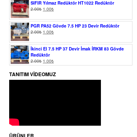
SIFIR Yılmaz Redüktör HT1022 Redüktör
2.00
₺
1.00
₺
PGR PA52 Gövde 7.5 HP 23 Devir Redüktör
2.00
₺
1.00
₺
İkinci El 7.5 HP 37 Devir İmak İRKM 83 Gövde
Redüktör
2.00
₺
1.00
₺
TANITIM VIDEOMUZ
ÜRÜNLER