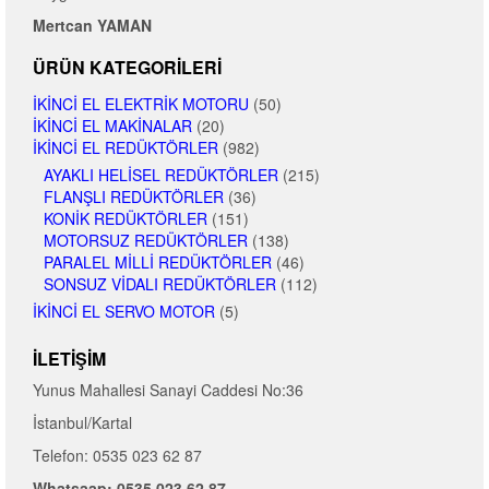
Mertcan YAMAN
ÜRÜN KATEGORILERI
İKINCI EL ELEKTRIK MOTORU
(50)
İKINCI EL MAKINALAR
(20)
İKINCI EL REDÜKTÖRLER
(982)
AYAKLI HELISEL REDÜKTÖRLER
(215)
FLANŞLI REDÜKTÖRLER
(36)
KONIK REDÜKTÖRLER
(151)
MOTORSUZ REDÜKTÖRLER
(138)
PARALEL MILLI REDÜKTÖRLER
(46)
SONSUZ VIDALI REDÜKTÖRLER
(112)
İKINCI EL SERVO MOTOR
(5)
İLETIŞIM
Yunus Mahallesi Sanayi Caddesi No:36
İstanbul/Kartal
Telefon: 0535 023 62 87
Whatsaap: 0535 023 62 87