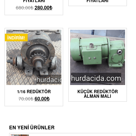
FIYATLARI
FIYATLARI
680.00
₺
280.00
₺
İNDIRIM!
1/16 REDÜKTÖR
KÜÇÜK REDÜKTÖR
ALMAN MALI
70.00
₺
60.00
₺
EN YENI ÜRÜNLER