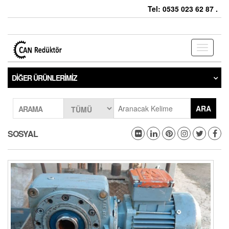
Tel: 0535 023 62 87 .
Toggle
navigati
DIĞER ÜRÜNLERIMIZ
ARA
ARAMA
SOSYAL