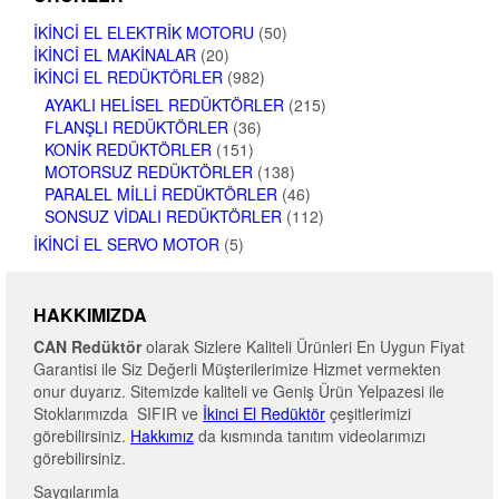
İKINCI EL ELEKTRIK MOTORU
(50)
İKINCI EL MAKINALAR
(20)
İKINCI EL REDÜKTÖRLER
(982)
AYAKLI HELISEL REDÜKTÖRLER
(215)
FLANŞLI REDÜKTÖRLER
(36)
KONIK REDÜKTÖRLER
(151)
MOTORSUZ REDÜKTÖRLER
(138)
PARALEL MILLI REDÜKTÖRLER
(46)
SONSUZ VIDALI REDÜKTÖRLER
(112)
İKINCI EL SERVO MOTOR
(5)
HAKKIMIZDA
CAN Redüktör
olarak Sizlere Kaliteli Ürünleri En Uygun Fiyat
Garantisi ile Siz Değerli Müşterilerimize Hizmet vermekten
onur duyarız. Sitemizde kaliteli ve Geniş Ürün Yelpazesi ile
Stoklarımızda SIFIR ve
İkinci El Redüktör
çeşitlerimizi
görebilirsiniz.
Hakkımız
da kısmında tanıtım videolarımızı
görebilirsiniz.
Saygılarımla