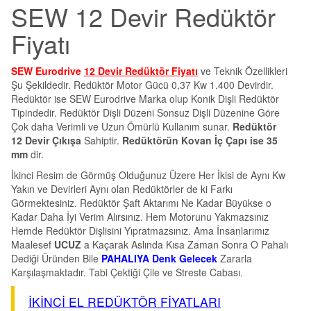
SEW 12 Devir Redüktör
Fiyatı
SEW Eurodrive
12 Devir Redüktör Fiyatı
ve Teknik Özellikleri
Şu Şekildedir. Redüktör Motor Gücü 0,37 Kw 1.400 Devirdir.
Redüktör ise SEW Eurodrive Marka olup Konik Dişli Redüktör
Tipindedir. Redüktör Dişli Düzeni Sonsuz Dişli Düzenine Göre
Çok daha Verimli ve Uzun Ömürlü Kullanım sunar.
Redüktör
12 Devir Çıkışa
Sahiptir.
Redüktörün Kovan İç Çapı ise 35
mm
dir.
İkinci Resim de Görmüş Olduğunuz Üzere Her İkisi de Aynı Kw
Yakın ve Devirleri Aynı olan Redüktörler de ki Farkı
Görmektesiniz. Redüktör Şaft Aktarımı Ne Kadar Büyükse o
Kadar Daha İyi Verim Alırsınız. Hem Motorunu Yakmazsınız
Hemde Redüktör Dişlisini Yıpratmazsınız. Ama İnsanlarımız
Maalesef
UCUZ
a Kaçarak Aslında Kısa Zaman Sonra O Pahalı
Dediği Üründen Bile
PAHALIYA Denk Gelecek
Zararla
Karşılaşmaktadır. Tabi Çektiği Çile ve Streste Cabası.
İKİNCİ EL REDÜKTÖR FİYATLARI