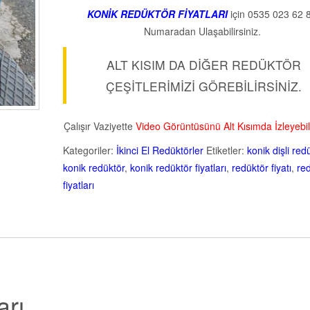
KONİK REDÜKTÖR FİYATLARI
için 0535 023 62 
Numaradan Ulaşabilirsiniz.
ALT KISIM DA DİĞER REDÜKTÖR
ÇEŞİTLERİMİZİ GÖREBİLİRSİNİZ.
Çalışır Vaziyette
Video Görüntüsünü Alt Kısımda İzleyebili
Kategoriler:
İkinci El Redüktörler
Etiketler:
konik dişli red
konik redüktör
,
konik redüktör fiyatları
,
redüktör fiyatı
,
re
fiyatları
arı