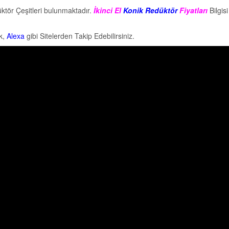
üktör Çeşitleri bulunmaktadır.
İkinci El
Konik Redüktör
Fiyatları
Bilgisi
k,
Alexa
gibi Sitelerden Takip Edebilirsiniz.