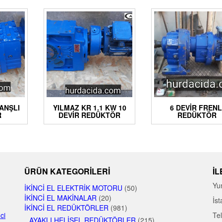
LANŞLI
YILMAZ KR 1.1 KW 10
6 DEVIR FRENL
R
DEVIR REDÜKTÖR
REDÜKTÖR
ÜRÜN KATEGORILERI
İL
Yu
İKINCI EL ELEKTRIK MOTORU
(50)
İKINCI EL MAKINALAR
(20)
İst
İKINCI EL REDÜKTÖRLER
(981)
nci
Te
AYAKLI HELISEL REDÜKTÖRLER
(215)