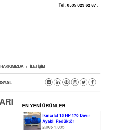
Tel: 0535 023 62 87 .
HAKKIMIZDA
İLETIŞIM
OSYAL
ARI
EN YENI ÜRÜNLER
İkinci El 15 HP 170 Devir
Ayaklı Redüktör
2.00
₺
1.00
₺