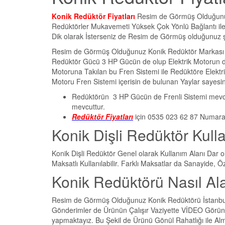
Konik Redüktör Fiyatları
Resim de Görmüş Olduğunuz 
Redüktörler Mukavemeti Yüksek Çok Yönlü Bağlantı ile
Dik olarak İsterseniz de Resim de Görmüş olduğunuz şe
Resim de Görmüş Olduğunuz Konik Redüktör Markası Tah
Redüktör Gücü 3 HP Gücün de olup Elektrik Motorun d
Motoruna Takılan bu Fren Sistemi ile Redüktöre Elektri
Motoru Fren Sistemi içerisin de bulunan Yaylar sayesi
Redüktörün 3 HP Gücün de Frenli Sistemi mevcut
mevcuttur.
Redüktör Fiyatları
için 0535 023 62 87 Numarad
Konik Dişli Redüktör Kull
Konik Dişli Redüktör Genel olarak Kullanım Alanı Dar ol
Maksatlı Kullanılabilir. Farklı Maksatlar da Sanayide, Ö
Konik Redüktörü Nasıl Alab
Resim de Görmüş Olduğunuz Konik Redüktörü İstanbul Ka
Gönderimler de Ürünün Çalışır Vaziyette VİDEO Görünt
yapmaktayız. Bu Şekil de Ürünü Gönül Rahatlığı ile Al