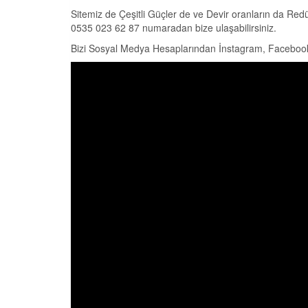
Sitemiz de Çeşitli Güçler de ve Devir oranların da Red
0535 023 62 87 numaradan bize ulaşabilirsiniz.
Bizi Sosyal Medya Hesaplarından İnstagram, Faceboo