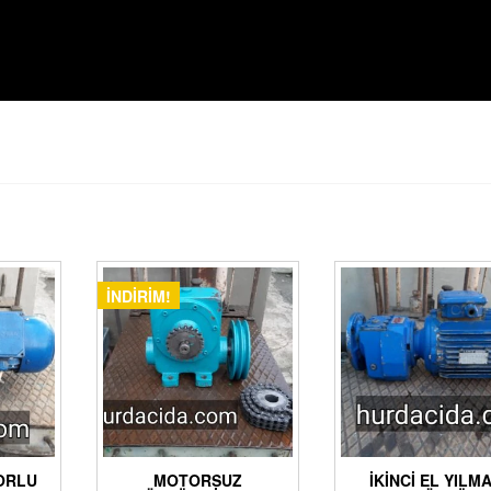
İNDIRIM!
TORLU
MOTORSUZ
İKINCI EL YILM