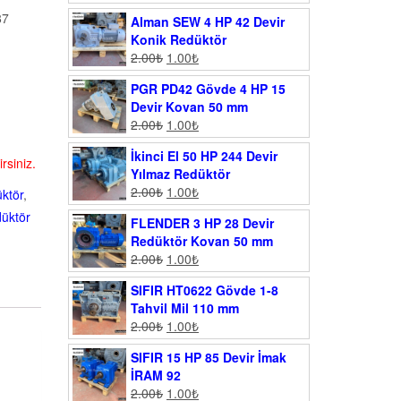
87
Alman SEW 4 HP 42 Devir
Konik Redüktör
2.00
₺
1.00
₺
PGR PD42 Gövde 4 HP 15
Devir Kovan 50 mm
2.00
₺
1.00
₺
İkinci El 50 HP 244 Devir
rsiniz.
Yılmaz Redüktör
2.00
₺
1.00
₺
üktör
,
düktör
FLENDER 3 HP 28 Devir
Redüktör Kovan 50 mm
2.00
₺
1.00
₺
SIFIR HT0622 Gövde 1-8
Tahvil Mil 110 mm
2.00
₺
1.00
₺
SIFIR 15 HP 85 Devir İmak
İRAM 92
2.00
₺
1.00
₺