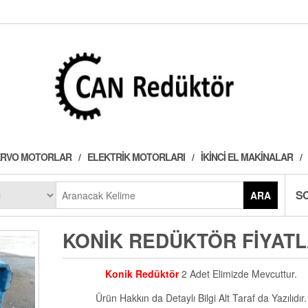
 SERVO MOTORLAR
ELEKTRIK MOTORLARI
İKINCI EL MAKINALAR
S
ARA
KONIK REDÜKTÖR FIYATL
Konik Redüktör
2 Adet Elimizde Mevcuttur.
Ürün Hakkın da Detaylı Bilgi Alt Taraf da Yazılıdır.