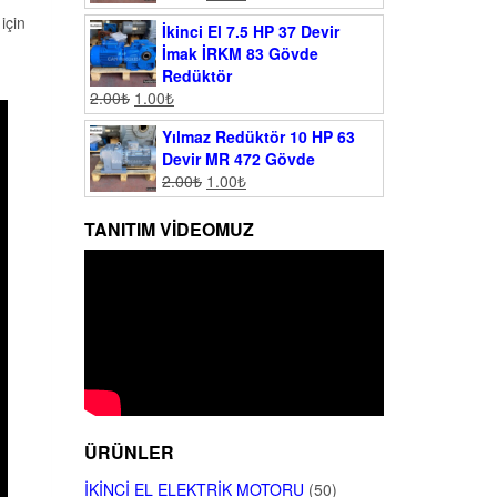
 için
İkinci El 7.5 HP 37 Devir
İmak İRKM 83 Gövde
Redüktör
2.00
₺
1.00
₺
Yılmaz Redüktör 10 HP 63
Devir MR 472 Gövde
2.00
₺
1.00
₺
TANITIM VIDEOMUZ
ÜRÜNLER
İKINCI EL ELEKTRIK MOTORU
(50)