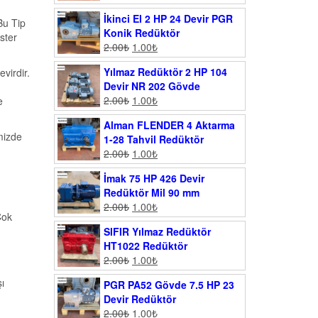
İkinci El 2 HP 24 Devir PGR
Bu Tip
Konik Redüktör
ster
2.00
₺
1.00
₺
Yılmaz Redüktör 2 HP 104
virdir.
Devir NR 202 Gövde
2.00
₺
1.00
₺
e
Alman FLENDER 4 Aktarma
mizde
1-28 Tahvil Redüktör
2.00
₺
1.00
₺
İmak 75 HP 426 Devir
Redüktör Mil 90 mm
2.00
₺
1.00
₺
Çok
SIFIR Yılmaz Redüktör
HT1022 Redüktör
2.00
₺
1.00
₺
ı
PGR PA52 Gövde 7.5 HP 23
Devir Redüktör
2.00
₺
1.00
₺