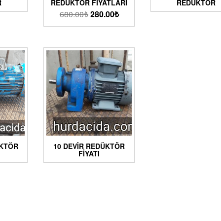
R
REDÜKTÖR FIYATLARI
REDÜKTÖR
680.00
₺
280.00
₺
ÜKTÖR
10 DEVIR REDÜKTÖR
FIYATI