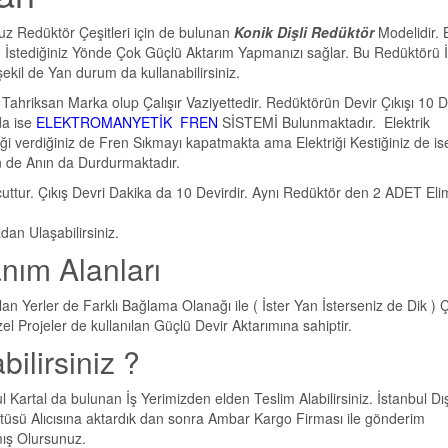
Redüktör Çeşitleri için de bulunan
Konik Dişli Redüktör
Modelidir. 
 İstediğiniz Yönde Çok Güçlü Aktarım Yapmanızı sağlar. Bu Redüktörü İ
kil de Yan durum da kullanabilirsiniz.
riksan Marka olup Çalışır Vaziyettedir. Redüktörün Devir Çıkışı 10 De
a ise
ELEKTROMANYETİK FREN
SİSTEMİ Bulunmaktadır. Elektrik
ği verdiğiniz de Fren Sıkmayı kapatmakta ama Elektriği Kestiğiniz de is
n de Anın da Durdurmaktadır.
tur. Çıkış Devri Dakika da 10 Devirdir. Aynı Redüktör den 2 ADET Eli
an Ulaşabilirsiniz.
anım Alanları
an Yerler de Farklı Bağlama Olanağı ile ( İster Yan İsterseniz de Dik ) 
zel Projeler de kullanılan Güçlü Devir Aktarımına sahiptir.
ilirsiniz ?
rtal da bulunan İş Yerimizden elden Teslim Alabilirsiniz. İstanbul Dış
üsü Alıcısına aktardık dan sonra Ambar Kargo Firması ile gönderim
mış Olursunuz.