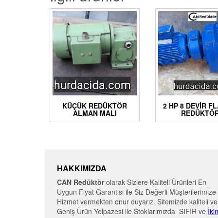
KÜÇÜK REDÜKTÖR
2 HP 8 DEVIR F
ALMAN MALI
REDÜKTÖ
HAKKIMIZDA
CAN Redüktör
olarak Sizlere Kaliteli Ürünleri En
Uygun Fiyat Garantisi ile Siz Değerli Müşterilerimize
Hizmet vermekten onur duyarız. Sitemizde kaliteli ve
Geniş Ürün Yelpazesi ile Stoklarımızda SIFIR ve
İki