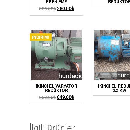
FREN EMF
REDÜKTÖ
320.00
₺
280.00
₺
İNDIRIM!
İKINCI EL VARYATÖR
İKİNCİ EL RED
REDÜKTÖR
2.2 KW
650.00
₺
649.00
₺
İlgili ürünler