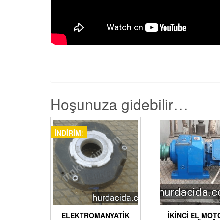
Hoşunuza gidebilir…
İNDIRIM!
ELEKTROMANYATIK
İKINCI EL MO