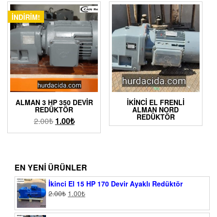
İNDIRIM!
ALMAN 3 HP 350 DEVIR
İKINCI EL FRENLI
REDÜKTÖR
ALMAN NORD
REDÜKTÖR
2.00
₺
1.00
₺
EN YENI ÜRÜNLER
İkinci El 15 HP 170 Devir Ayaklı Redüktör
2.00
₺
1.00
₺