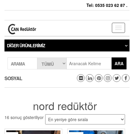
Tel: 0535 023 62 87 .
Toggle
navigati
DIĞER ÜRÜNLERIMIZ
ARA
ARAMA
SOSYAL
nord redüktör
16 sonuç gösteriliyor