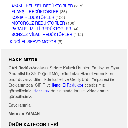
AYAKLI HELISEL REDÜKTÖRLER
(215)
FLANŞLI REDÜKTÖRLER
(36)
KONIK REDÜKTÖRLER
(150)
MOTORSUZ REDÜKTÖRLER
(138)
PARALEL MILLI REDÜKTÖRLER
(46)
SONSUZ VIDALI REDÜKTÖRLER
(112)
İKINCI EL SERVO MOTOR
(5)
HAKKIMIZDA
CAN Redüktör
olarak Sizlere Kaliteli Ürünleri En Uygun Fiyat
Garantisi ile Siz Değerli Müşterilerimize Hizmet vermekten
onur duyarız. Sitemizde kaliteli ve Geniş Ürün Yelpazesi ile
Stoklarımızda SIFIR ve
İkinci El Redüktör
çeşitlerimizi
görebilirsiniz.
Hakkımız
da kısmında tanıtım videolarımızı
görebilirsiniz.
Saygılarımla
Mertcan YAMAN
ÜRÜN KATEGORILERI