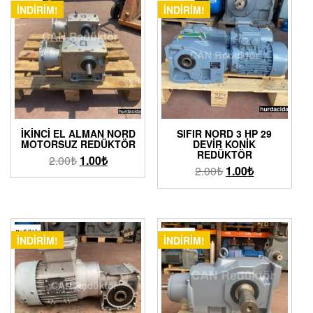
İNDIRIM!
İNDIRIM!
İKINCI EL ALMAN NORD
SIFIR NORD 3 HP 29
MOTORSUZ REDÜKTÖR
DEVIR KONIK
REDÜKTÖR
2.00
₺
1.00
₺
2.00
₺
1.00
₺
İNDIRIM!
İNDIRIM!