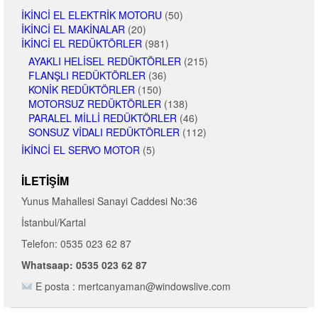
İKINCI EL ELEKTRIK MOTORU
(50)
İKINCI EL MAKINALAR
(20)
İKINCI EL REDÜKTÖRLER
(981)
AYAKLI HELISEL REDÜKTÖRLER
(215)
FLANŞLI REDÜKTÖRLER
(36)
KONIK REDÜKTÖRLER
(150)
MOTORSUZ REDÜKTÖRLER
(138)
PARALEL MILLI REDÜKTÖRLER
(46)
SONSUZ VIDALI REDÜKTÖRLER
(112)
İKINCI EL SERVO MOTOR
(5)
İLETIŞIM
Yunus Mahallesi Sanayi Caddesi No:36
İstanbul/Kartal
Telefon: 0535 023 62 87
Whatsaap: 0535 023 62 87
E posta : mertcanyaman@windowslive.com