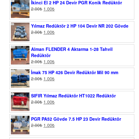
İkinci El 2 HP 24 Devir PGR Konik Redüktör
2.00
₺
1.00
₺
Yılmaz Redüktör 2 HP 104 Devir NR 202 Gövde
2.00
₺
1.00
₺
Alman FLENDER 4 Aktarma 1-28 Tahvil
Redüktör
2.00
₺
1.00
₺
İmak 75 HP 426 Devir Redüktör Mil 90 mm
2.00
₺
1.00
₺
SIFIR Yılmaz Redüktör HT1022 Redüktör
2.00
₺
1.00
₺
PGR PA52 Gövde 7.5 HP 23 Devir Redüktör
2.00
₺
1.00
₺