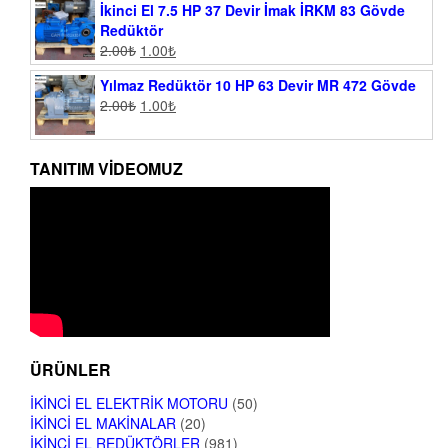
İkinci El 7.5 HP 37 Devir İmak İRKM 83 Gövde
Redüktör
2.00
₺
1.00
₺
Yılmaz Redüktör 10 HP 63 Devir MR 472 Gövde
2.00
₺
1.00
₺
TANITIM VIDEOMUZ
ÜRÜNLER
İKINCI EL ELEKTRIK MOTORU
(50)
İKINCI EL MAKINALAR
(20)
İKINCI EL REDÜKTÖRLER
(981)