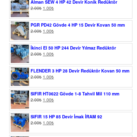
Alman SEW 4 HP 42 Devir Konik Redüktör
2.00
₺
1.00
₺
PGR PD42 Gövde 4 HP 15 Devir Kovan 50 mm
2.00
₺
1.00
₺
İkinci El 50 HP 244 Devir Yılmaz Redüktör
2.00
₺
1.00
₺
FLENDER 3 HP 28 Devir Redüktör Kovan 50 mm
2.00
₺
1.00
₺
SIFIR HT0622 Gövde 1-8 Tahvil Mil 110 mm
2.00
₺
1.00
₺
SIFIR 15 HP 85 Devir İmak İRAM 92
2.00
₺
1.00
₺