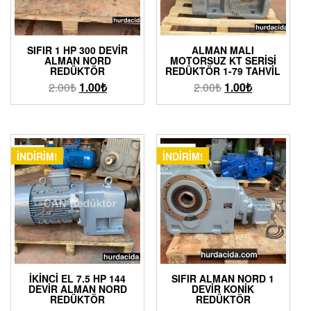
SIFIR 1 HP 300 DEVIR
ALMAN MALI
ALMAN NORD
MOTORSUZ KT SERISI
REDÜKTÖR
REDÜKTÖR 1-79 TAHVIL
2.00
₺
1.00
₺
2.00
₺
1.00
₺
İNDIRIM!
İNDIRIM!
İKINCI EL 7.5 HP 144
SIFIR ALMAN NORD 1
DEVIR ALMAN NORD
DEVIR KONIK
REDÜKTÖR
REDÜKTÖR