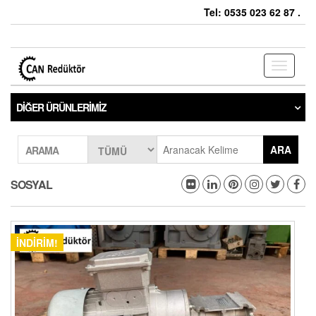
Tel: 0535 023 62 87 .
Toggle
navigati
DIĞER ÜRÜNLERIMIZ
ARA
ARAMA
SOSYAL
İNDIRIM!