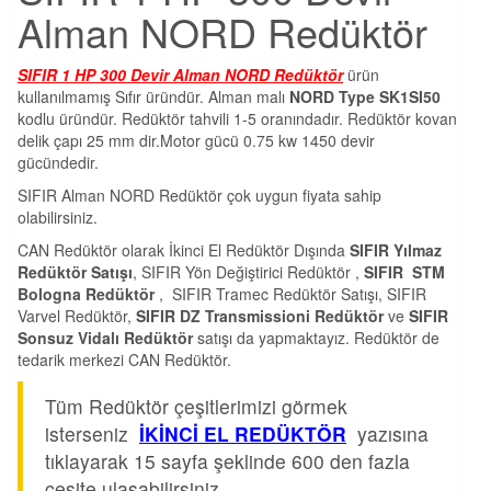
Alman NORD Redüktör
SIFIR 1 HP 300 Devir Alman NORD Redüktör
ürün
kullanılmamış Sıfır üründür. Alman malı
NORD Type SK1SI50
kodlu üründür. Redüktör tahvili 1-5 oranındadır. Redüktör kovan
delik çapı 25 mm dir.Motor gücü 0.75 kw 1450 devir
gücündedir.
SIFIR Alman NORD Redüktör çok uygun fiyata sahip
olabilirsiniz.
CAN Redüktör olarak İkinci El Redüktör Dışında
SIFIR Yılmaz
Redüktör Satışı
, SIFIR Yön Değiştirici Redüktör ,
SIFIR STM
Bologna Redüktör
, SIFIR Tramec Redüktör Satışı, SIFIR
Varvel Redüktör,
SIFIR DZ Transmissioni Redüktör
ve
SIFIR
Sonsuz Vidalı Redüktör
satışı da yapmaktayız. Redüktör de
tedarik merkezi CAN Redüktör.
Tüm Redüktör çeşitlerimizi görmek
isterseniz
İKİNCİ EL REDÜKTÖR
yazısına
tıklayarak 15 sayfa şeklinde 600 den fazla
çeşite ulaşabilirsiniz.