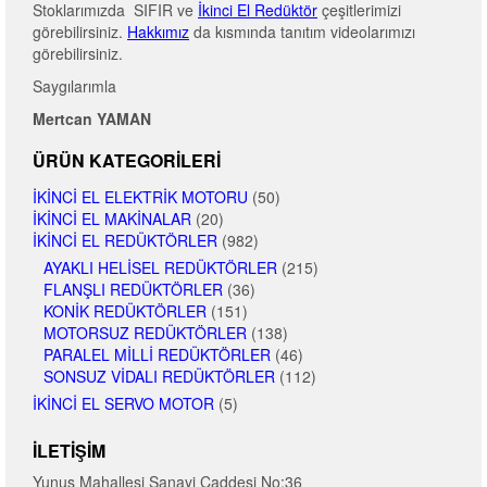
Stoklarımızda SIFIR ve
İkinci El Redüktör
çeşitlerimizi
görebilirsiniz.
Hakkımız
da kısmında tanıtım videolarımızı
görebilirsiniz.
Saygılarımla
Mertcan YAMAN
ÜRÜN KATEGORILERI
İKINCI EL ELEKTRIK MOTORU
(50)
İKINCI EL MAKINALAR
(20)
İKINCI EL REDÜKTÖRLER
(982)
AYAKLI HELISEL REDÜKTÖRLER
(215)
FLANŞLI REDÜKTÖRLER
(36)
KONIK REDÜKTÖRLER
(151)
MOTORSUZ REDÜKTÖRLER
(138)
PARALEL MILLI REDÜKTÖRLER
(46)
SONSUZ VIDALI REDÜKTÖRLER
(112)
İKINCI EL SERVO MOTOR
(5)
İLETIŞIM
Yunus Mahallesi Sanayi Caddesi No:36