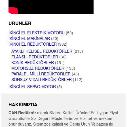
ÜRÜNLER
İKINCI EL ELEKTRIK MOTORU
(50)
İKINCI EL MAKINALAR
(20)
İKINCI EL REDÜKTÖRLER
(982)
AYAKLI HELISEL REDÜKTÖRLER
(215)
FLANŞLI REDÜKTÖRLER
(36)
KONIK REDÜKTÖRLER
(151)
MOTORSUZ REDÜKTÖRLER
(138)
PARALEL MILLI REDÜKTÖRLER
(46)
SONSUZ VIDALI REDÜKTÖRLER
(112)
İKINCI EL SERVO MOTOR
(5)
HAKKIMIZDA
CAN Redüktör
olarak Sizlere Kaliteli Ürünleri En Uygun Fiyat
Garantisi ile Siz Değerli Müşterilerimize Hizmet vermekten
onur duyarız. Sitemizde kaliteli ve Geniş Ürün Yelpazesi ile