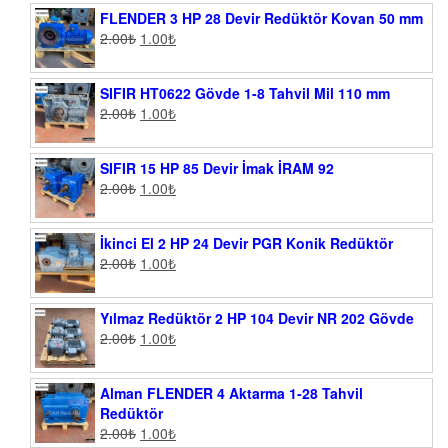
FLENDER 3 HP 28 Devir Redüktör Kovan 50 mm
2.00
₺
1.00
₺
SIFIR HT0622 Gövde 1-8 Tahvil Mil 110 mm
2.00
₺
1.00
₺
SIFIR 15 HP 85 Devir İmak İRAM 92
2.00
₺
1.00
₺
İkinci El 2 HP 24 Devir PGR Konik Redüktör
2.00
₺
1.00
₺
Yılmaz Redüktör 2 HP 104 Devir NR 202 Gövde
2.00
₺
1.00
₺
Alman FLENDER 4 Aktarma 1-28 Tahvil
Redüktör
2.00
₺
1.00
₺