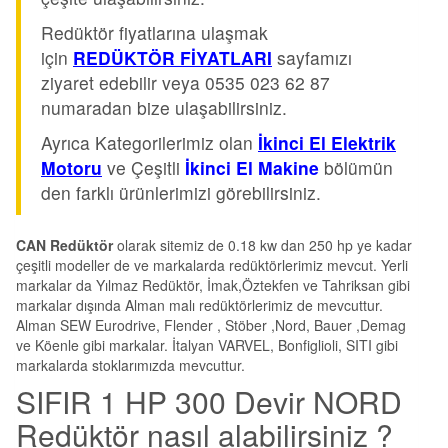
Redüktör fiyatlarına ulaşmak
için
REDÜKTÖR FİYATLARI
sayfamızı
ziyaret edebilir veya 0535 023 62 87
numaradan bize ulaşabilirsiniz.
Ayrıca Kategorilerimiz olan
İkinci El Elektrik
Motoru
ve Çeşitli
İkinci El Makine
bölümün
den farklı ürünlerimizi görebilirsiniz.
CAN Redüktör
olarak sitemiz de 0.18 kw dan 250 hp ye kadar
çeşitli modeller de ve markalarda redüktörlerimiz mevcut. Yerli
markalar da Yılmaz Redüktör, İmak,Öztekfen ve Tahriksan gibi
markalar dışında Alman malı redüktörlerimiz de mevcuttur.
Alman SEW Eurodrive, Flender , Stöber ,Nord, Bauer ,Demag
ve Köenle gibi markalar. İtalyan VARVEL, Bonfiglioli, SITI gibi
markalarda stoklarımızda mevcuttur.
SIFIR 1 HP 300 Devir NORD
Redüktör nasıl alabilirsiniz ?