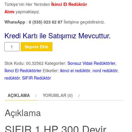
Türkiye’nin Her Yerinden
İkinci El Redüktör
Alımı
yapmaktayız.
WhatsApp
:
0 (535) 023 62 87
İletişime geçebilirsiniz.
Kredi Kartı ile Satışımız Mevcuttur.
Miktar
Sepete Ekle
Stok Kodu:
00,32562
Kategoriler:
Sonsuz Vidalı Redüktörler
,
İkinci El Redüktörler
Etiketler:
ikinci el redüktör
,
nord redüktör
,
redüktör
,
SIFIR Redüktör
AÇIKLAMA
YORUMLAR (0)
Açıklama
SIFIR 1 HP 300 Devir