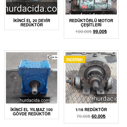
İKINCI EL 20 DEVIR
REDÜKTÖRLÜ MOTOR
REDÜKTÖR
ÇEŞITLERI
100.00
₺
99.00
₺
İNDIRIM!
İKINCI EL YILMAZ 100
1/16 REDÜKTÖR
GÖVDE REDÜKTÖR
70.00
₺
60.00
₺