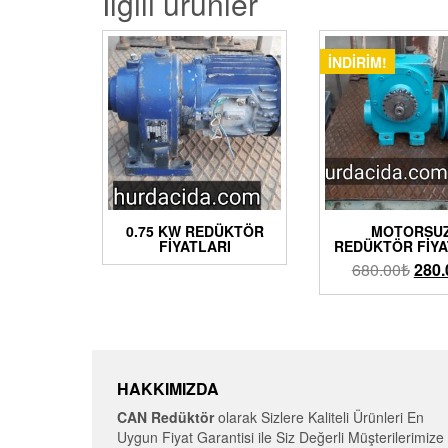
İlgili ürünler
İNDIRIM!
0.75 KW REDÜKTÖR
MOTORSU
FIYATLARI
REDÜKTÖR FIYA
680.00
₺
280.
HAKKIMIZDA
CAN Redüktör
olarak Sizlere Kaliteli Ürünleri En
Uygun Fiyat Garantisi ile Siz Değerli Müşterilerimize