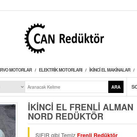
 SERVO MOTORLAR
ELEKTRIK MOTORLARI
İKINCI EL MAKINALAR
S
ARA
İKINCI EL FRENLI ALMAN
NORD REDÜKTÖR
SIFIR gibi Temiz
Frenli Redüktör