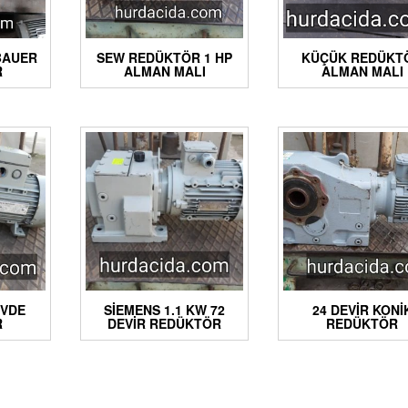
 BAUER
SEW REDÜKTÖR 1 HP
KÜÇÜK REDÜKT
R
ALMAN MALI
ALMAN MALI
ÖVDE
SIEMENS 1.1 KW 72
24 DEVIR KONI
R
DEVIR REDÜKTÖR
REDÜKTÖR