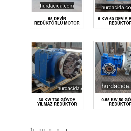
55 DEVIR
5 KW 60 DEVIR
REDÜKTÖRLÜ MOTOR
REDÜKTÖ
30 KW 730 GÖVDE
0.55 KW 50 G
YILMAZ REDÜKTÖR
REDÜKTÖ