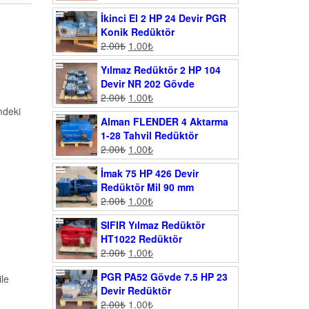
İkinci El 2 HP 24 Devir PGR
Konik Redüktör
2.00
₺
1.00
₺
Yılmaz Redüktör 2 HP 104
Devir NR 202 Gövde
2.00
₺
1.00
₺
mdeki
Alman FLENDER 4 Aktarma
1-28 Tahvil Redüktör
2.00
₺
1.00
₺
İmak 75 HP 426 Devir
Redüktör Mil 90 mm
2.00
₺
1.00
₺
SIFIR Yılmaz Redüktör
HT1022 Redüktör
2.00
₺
1.00
₺
PGR PA52 Gövde 7.5 HP 23
ile
Devir Redüktör
2.00
₺
1.00
₺