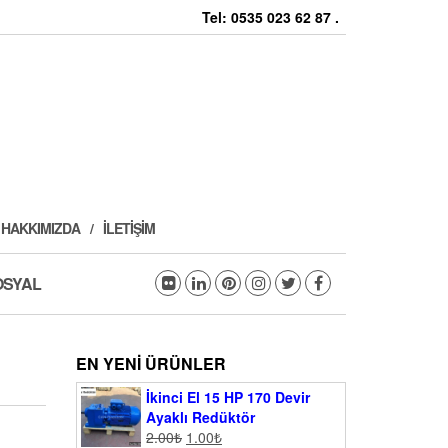
Tel: 0535 023 62 87 .
HAKKIMIZDA
İLETIŞIM
OSYAL
EN YENI ÜRÜNLER
İkinci El 15 HP 170 Devir
Ayaklı Redüktör
2.00
₺
1.00
₺