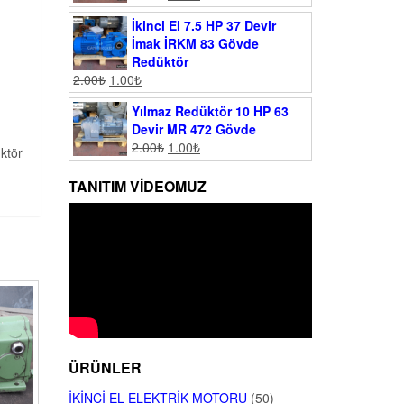
İkinci El 7.5 HP 37 Devir
İmak İRKM 83 Gövde
Redüktör
2.00
₺
1.00
₺
Yılmaz Redüktör 10 HP 63
Devir MR 472 Gövde
2.00
₺
1.00
₺
ktör
TANITIM VIDEOMUZ
ÜRÜNLER
İKINCI EL ELEKTRIK MOTORU
(50)