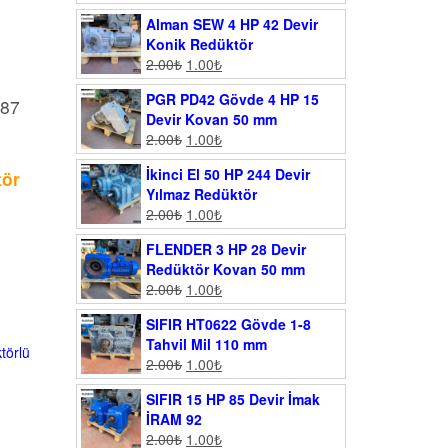
Alman SEW 4 HP 42 Devir
Konik Redüktör
2.00
₺
1.00
₺
PGR PD42 Gövde 4 HP 15
 87
Devir Kovan 50 mm
2.00
₺
1.00
₺
İkinci El 50 HP 244 Devir
tör
Yılmaz Redüktör
2.00
₺
1.00
₺
FLENDER 3 HP 28 Devir
Redüktör Kovan 50 mm
2.00
₺
1.00
₺
SIFIR HT0622 Gövde 1-8
Tahvil Mil 110 mm
törlü
2.00
₺
1.00
₺
SIFIR 15 HP 85 Devir İmak
İRAM 92
2.00
₺
1.00
₺