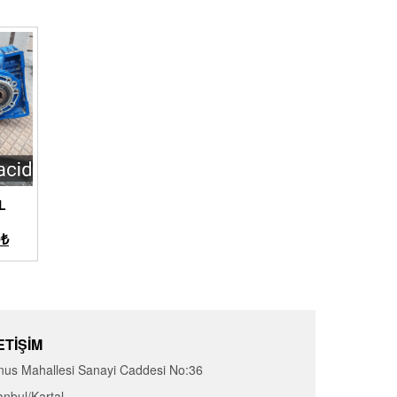
EL
0
₺
ETIŞIM
nus Mahallesi Sanayi Caddesi No:36
anbul/Kartal