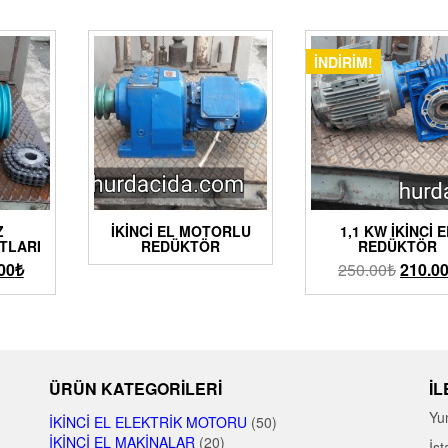
İNDIRIM!
Z
İKINCI EL MOTORLU
1,1 KW İKINCI 
TLARI
REDÜKTÖR
REDÜKTÖR
00
₺
250.00
₺
210.0
ÜRÜN KATEGORILERI
İL
Yu
İKINCI EL ELEKTRIK MOTORU
(50)
İKINCI EL MAKINALAR
(20)
İst