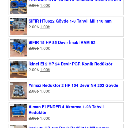
2.00
₺
1.00
₺
SIFIR HT0622 Gövde 1-8 Tahvil Mil 110 mm
2.00
₺
1.00
₺
SIFIR 15 HP 85 Devir İmak İRAM 92
2.00
₺
1.00
₺
İkinci El 2 HP 24 Devir PGR Konik Redüktör
2.00
₺
1.00
₺
Yılmaz Redüktör 2 HP 104 Devir NR 202 Gövde
2.00
₺
1.00
₺
Alman FLENDER 4 Aktarma 1-28 Tahvil
Redüktör
2.00
₺
1.00
₺