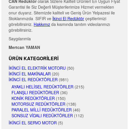
CAN Redüktör
olarak Sizlere Kaliteli Ürünleri En Uygun Fiyat
Garantisi ile Siz Değerli Müşterilerimize Hizmet vermekten
onur duyarız. Sitemizde kaliteli ve Geniş Ürün Yelpazesi ile
Stoklarımızda SIFIR ve
İkinci El Redüktör
çeşitlerimizi
görebilirsiniz.
Hakkımız
da kısmında tanıtım videolarımızı
görebilirsiniz.
Saygılarımla
Mertcan YAMAN
ÜRÜN KATEGORILERI
İKINCI EL ELEKTRIK MOTORU
(50)
İKINCI EL MAKINALAR
(20)
İKINCI EL REDÜKTÖRLER
(981)
AYAKLI HELISEL REDÜKTÖRLER
(215)
FLANŞLI REDÜKTÖRLER
(36)
KONIK REDÜKTÖRLER
(150)
MOTORSUZ REDÜKTÖRLER
(138)
PARALEL MILLI REDÜKTÖRLER
(46)
SONSUZ VIDALI REDÜKTÖRLER
(112)
İKINCI EL SERVO MOTOR
(5)