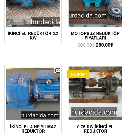
İKİNCİ EL REDÜKTÖR 2.2
MOTORSUZ REDÜKTÖR
KW
FIYATLARI
680.00
₺
280.00
₺
İNDIRIM!
İKINCI EL 4 HP YILMAZ
0.75 KW İKINCI EL
REDÜKTÖR
REDÜKTÖR