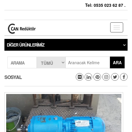
Tel: 0535 023 62 87 .
Toggle
navigati
DIĞER ÜRÜNLERIMIZ
ARA
ARAMA
SOSYAL