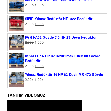
İmak 75 HP 426 Devir Redüktör Mil 90 mm
2.00
₺
1.00
₺
SIFIR Yılmaz Redüktör HT1022 Redüktör
2.00
₺
1.00
₺
PGR PA52 Gövde 7.5 HP 23 Devir Redüktör
2.00
₺
1.00
₺
İkinci El 7.5 HP 37 Devir İmak İRKM 83 Gövde
Redüktör
2.00
₺
1.00
₺
Yılmaz Redüktör 10 HP 63 Devir MR 472 Gövde
2.00
₺
1.00
₺
TANITIM VIDEOMUZ