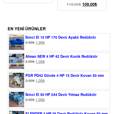
119.00
₺
109.00
₺
EN YENI ÜRÜNLER
İkinci El 15 HP 170 Devir Ayaklı Redüktör
2.00
₺
1.00
₺
Alman SEW 4 HP 42 Devir Konik Redüktör
2.00
₺
1.00
₺
PGR PD42 Gövde 4 HP 15 Devir Kovan 50 mm
2.00
₺
1.00
₺
İkinci El 50 HP 244 Devir Yılmaz Redüktör
2.00
₺
1.00
₺
FLENDER 3 HP 28 Devir Redüktör Kovan 50 mm