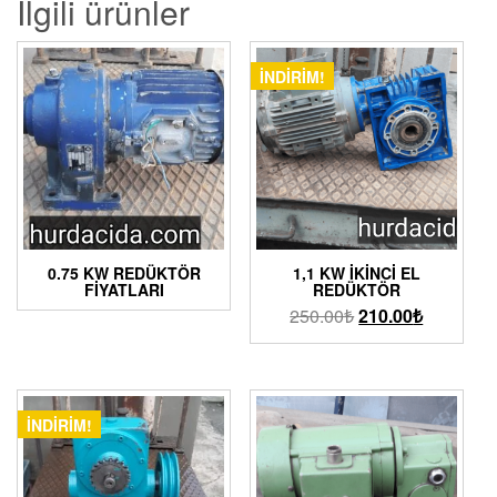
İlgili ürünler
İNDIRIM!
0.75 KW REDÜKTÖR
1,1 KW İKINCI EL
FIYATLARI
REDÜKTÖR
250.00
₺
210.00
₺
İNDIRIM!