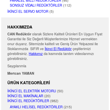
PARALEL MILLI REDÜKTÖRLER
(46)
SONSUZ VIDALI REDÜKTÖRLER
(112)
İKINCI EL SERVO MOTOR
(5)
HAKKIMIZDA
CAN Redüktör
olarak Sizlere Kaliteli Ürünleri En Uygun Fiyat
Garantisi ile Siz Değerli Müşterilerimize Hizmet vermekten
onur duyarız. Sitemizde kaliteli ve Geniş Ürün Yelpazesi ile
Stoklarımızda SIFIR ve
İkinci El Redüktör
çeşitlerimizi
görebilirsiniz.
Hakkımız
da kısmında tanıtım videolarımızı
görebilirsiniz.
Saygılarımla
Mertcan YAMAN
ÜRÜN KATEGORILERI
İKINCI EL ELEKTRIK MOTORU
(50)
İKINCI EL MAKINALAR
(20)
İKINCI EL REDÜKTÖRLER
(982)
AYAKLI HELISEL REDÜKTÖRLER
(215)