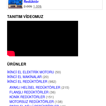
Redüktör
2.00
₺
1.00
₺
TANITIM VIDEOMUZ
ÜRÜNLER
İKINCI EL ELEKTRIK MOTORU
(50)
İKINCI EL MAKINALAR
(20)
İKINCI EL REDÜKTÖRLER
(982)
AYAKLI HELISEL REDÜKTÖRLER
(215)
FLANŞLI REDÜKTÖRLER
(36)
KONIK REDÜKTÖRLER
(151)
MOTORSUZ REDÜKTÖRLER
(138)