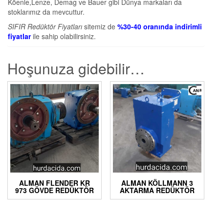
Köenle,Lenze, Demag ve Bauer gibi Dünya markaları da
stoklarımız da mevcuttur.
SIFIR Redüktör Fiyatları
sitemiz de
%30-40 oranında indirimli
fiyatlar
ile sahip olabilirsiniz.
Hoşunuza gidebilir…
ALMAN FLENDER KR
ALMAN KÖLLMANN 3
973 GÖVDE REDÜKTÖR
AKTARMA REDÜKTÖR