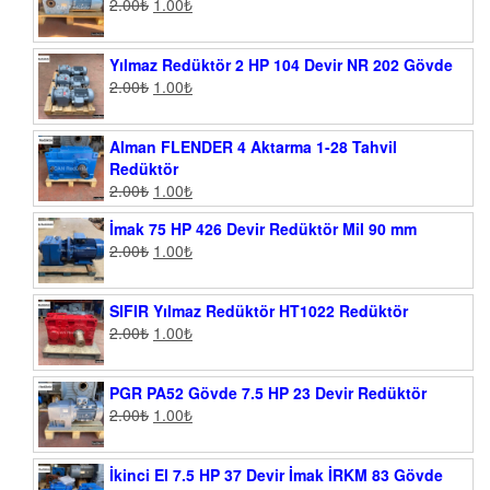
2.00
₺
1.00
₺
Yılmaz Redüktör 2 HP 104 Devir NR 202 Gövde
2.00
₺
1.00
₺
Alman FLENDER 4 Aktarma 1-28 Tahvil
Redüktör
2.00
₺
1.00
₺
İmak 75 HP 426 Devir Redüktör Mil 90 mm
2.00
₺
1.00
₺
SIFIR Yılmaz Redüktör HT1022 Redüktör
2.00
₺
1.00
₺
PGR PA52 Gövde 7.5 HP 23 Devir Redüktör
2.00
₺
1.00
₺
İkinci El 7.5 HP 37 Devir İmak İRKM 83 Gövde