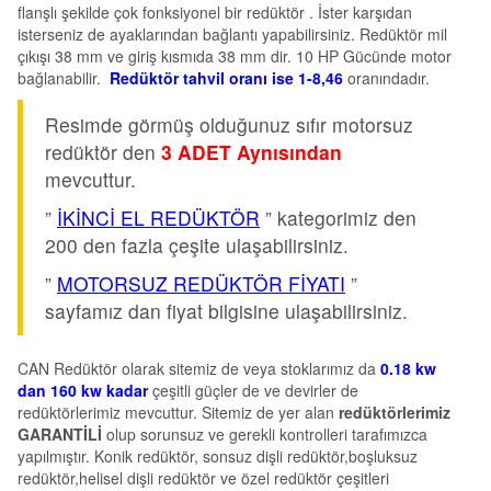
flanşlı şekilde çok fonksiyonel bir redüktör . İster karşıdan
isterseniz de ayaklarından bağlantı yapabilirsiniz. Redüktör mil
çıkışı 38 mm ve giriş kısmıda 38 mm dir. 10 HP Gücünde motor
bağlanabilir.
Redüktör tahvil oranı ise 1-8,46
oranındadır.
Resimde görmüş olduğunuz sıfır motorsuz
redüktör den
3 ADET Aynısından
mevcuttur.
”
İKİNCİ EL REDÜKTÖR
” kategorimiz den
200 den fazla çeşite ulaşabilirsiniz.
”
MOTORSUZ REDÜKTÖR FİYATI
”
sayfamız dan fiyat bilgisine ulaşabilirsiniz.
CAN Redüktör olarak sitemiz de veya stoklarımız da
0.18 kw
dan 160 kw kadar
çeşitli güçler de ve devirler de
redüktörlerimiz mevcuttur. Sitemiz de yer alan
redüktörlerimiz
GARANTİLİ
olup sorunsuz ve gerekli kontrolleri tarafımızca
yapılmıştır. Konik redüktör, sonsuz dişli redüktör,boşluksuz
redüktör,helisel dişli redüktör ve özel redüktör çeşitleri