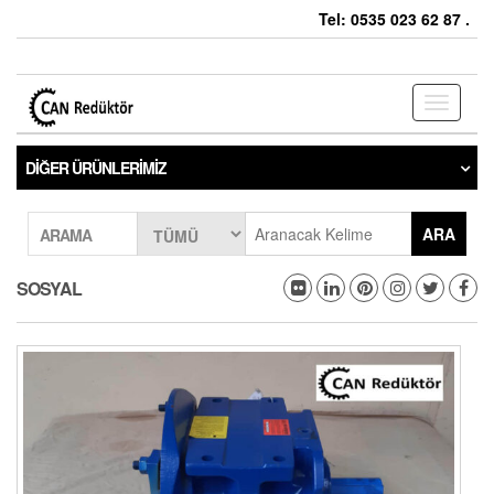
Tel: 0535 023 62 87 .
Toggle
navigati
DIĞER ÜRÜNLERIMIZ
ARA
ARAMA
SOSYAL