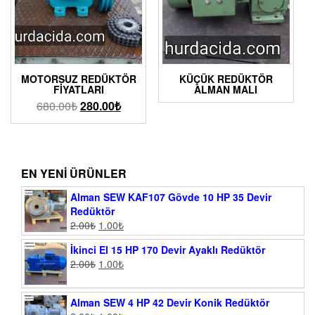
MOTORSUZ REDÜKTÖR
KÜÇÜK REDÜKTÖR
FIYATLARI
ALMAN MALI
680.00
₺
280.00
₺
EN YENI ÜRÜNLER
Alman SEW KAF107 Gövde 10 HP 35 Devir
Redüktör
2.00
₺
1.00
₺
İkinci El 15 HP 170 Devir Ayaklı Redüktör
2.00
₺
1.00
₺
Alman SEW 4 HP 42 Devir Konik Redüktör