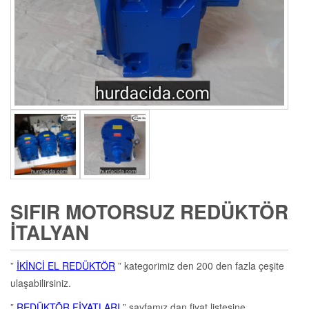
SIFIR MOTORSUZ REDÜKTÖR
İTALYAN
”
İKİNCİ EL REDÜKTÖR
” kategorimiz den 200 den fazla çeşite
ulaşabilirsiniz.
”
REDÜKTÖR FİYATLARI
” sayfamız dan fiyat listesine