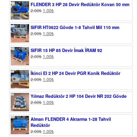
FLENDER 3 HP 28 Devir Redüktör Kovan 50 mm
2.00
₺
1.00
₺
SIFIR HT0622 Gövde 1-8 Tahvil Mil 110 mm
2.00
₺
1.00
₺
SIFIR 15 HP 85 Devir İmak İRAM 92
2.00
₺
1.00
₺
İkinci El 2 HP 24 Devir PGR Konik Redüktör
2.00
₺
1.00
₺
Yılmaz Redüktör 2 HP 104 Devir NR 202 Gövde
2.00
₺
1.00
₺
Alman FLENDER 4 Aktarma 1-28 Tahvil
Redüktör
2.00
₺
1.00
₺