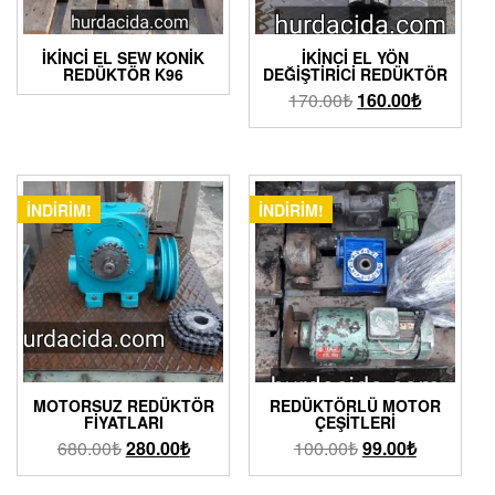
İKINCI EL SEW KONIK
İKINCI EL YÖN
REDÜKTÖR K96
DEĞIŞTIRICI REDÜKTÖR
170.00
₺
160.00
₺
İNDIRIM!
İNDIRIM!
MOTORSUZ REDÜKTÖR
REDÜKTÖRLÜ MOTOR
FIYATLARI
ÇEŞITLERI
680.00
₺
280.00
₺
100.00
₺
99.00
₺