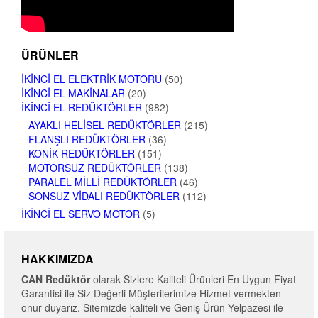
ÜRÜNLER
İKINCI EL ELEKTRIK MOTORU
(50)
İKINCI EL MAKINALAR
(20)
İKINCI EL REDÜKTÖRLER
(982)
AYAKLI HELISEL REDÜKTÖRLER
(215)
FLANŞLI REDÜKTÖRLER
(36)
KONIK REDÜKTÖRLER
(151)
MOTORSUZ REDÜKTÖRLER
(138)
PARALEL MILLI REDÜKTÖRLER
(46)
SONSUZ VIDALI REDÜKTÖRLER
(112)
İKINCI EL SERVO MOTOR
(5)
HAKKIMIZDA
CAN Redüktör
olarak Sizlere Kaliteli Ürünleri En Uygun Fiyat
Garantisi ile Siz Değerli Müşterilerimize Hizmet vermekten
onur duyarız. Sitemizde kaliteli ve Geniş Ürün Yelpazesi ile