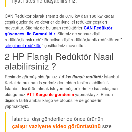
fiyat listesine ulaşabilirsiniz.
CAN Redüktör olarak sitemiz de 0.18 kw dan 160 kw kadar
çeşitli güçler de ve devirler de ikinci el redüktör çeşitleri
mevcuttur. Sitemiz de bulunan redüktörler
CAN Redüktör
güvencesi ile Garantilidir
. Sitemiz de sonsuz dişli
redüktör,flanşlı redüktör,helisel dişli redüktör,konik redüktör ve ”
sıfır planet redüktör
” çeşitlerimiz mevcuttur.
2 HP Flanşlı Redüktör Nasıl
alabilirsiniz ?
Resimde görmüş olduğunuz
1.5 kw flanşlı redüktör
İstanbul
Kartal da bulunan iş yerimiz den elden teslim alabilirsiniz.
İstanbul dışı ürün almak isteyen müşterilerimize ise anlaşmalı
olduğumuz
PTT Kargo ile gönder
i
m
yapmaktayız. Bunun
dışında farklı ambar kargo ve otobüs ile de gönderim
yapmaktayız.
İstanbul dışı gönderiler de önce ürünün
çalışır vaziyette video görüntüsünü
size