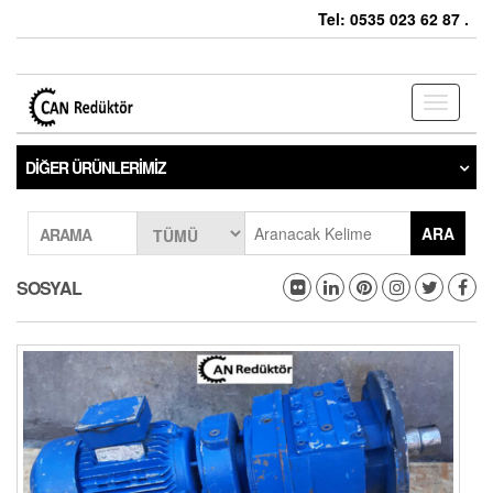
Tel: 0535 023 62 87 .
Toggle
navigati
DIĞER ÜRÜNLERIMIZ
ARA
ARAMA
SOSYAL