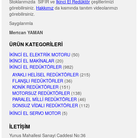
Stoklarımızda SIFIR ve
İkinci El Redüktör
çeşitlerimizi
görebilirsiniz.
Hakkımız
da kısmında tanıtım videolarımızı
görebilirsiniz.
Saygılarımla
Mertcan YAMAN
ÜRÜN KATEGORILERI
İKINCI EL ELEKTRIK MOTORU
(50)
İKINCI EL MAKINALAR
(20)
İKINCI EL REDÜKTÖRLER
(982)
AYAKLI HELISEL REDÜKTÖRLER
(215)
FLANŞLI REDÜKTÖRLER
(36)
KONIK REDÜKTÖRLER
(151)
MOTORSUZ REDÜKTÖRLER
(138)
PARALEL MILLI REDÜKTÖRLER
(46)
SONSUZ VIDALI REDÜKTÖRLER
(112)
İKINCI EL SERVO MOTOR
(5)
İLETIŞIM
Yunus Mahallesi Sanayi Caddesi No:36