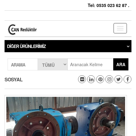
Tel: 0535 023 62 87 .
Toggle
navigati
DIĞER ÜRÜNLERIMIZ
ARA
ARAMA
SOSYAL