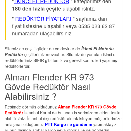
“
İKİNCİ EL REDÜKTÖR
” kategorimiz den
180 den fazla çeşite
ulaşabilirsiniz.
”
REDÜKTÖR FİYATLARI
” sayfamız dan
fiyat listesine ulaşabilir veya 0535 023 62 87
numaradan ulaşabilirsiniz.
Sitemiz de çeşitli güçler de ve devirler de
İkinci El Motorlu
Redüktör
çeşitlerimiz mevcuttur. Sitemiz de yer alan ikinci el
redüktörlerimiz SIFIR gibi temiz ve gerekli kontrolleri yapılmış
redüktörlerdir.
Alman Flender KR 973
Gövde Redüktör Nasıl
Alabilirsiniz ?
Resimde görmüş olduğunuz
Alman Flender KR 973 Gövde
Redüktör
İstanbul Kartal da bulunan iş yerimizden elden teslim
alabilirsiniz. İstanbul dışı redüktör almak isteyen müşterilerimize
anlaşmalı olduğumuz
PTT Kargo ile gönderim
yapmaktayız.
Bunun dışında ambar kargo veya otobüs ile de gönderim