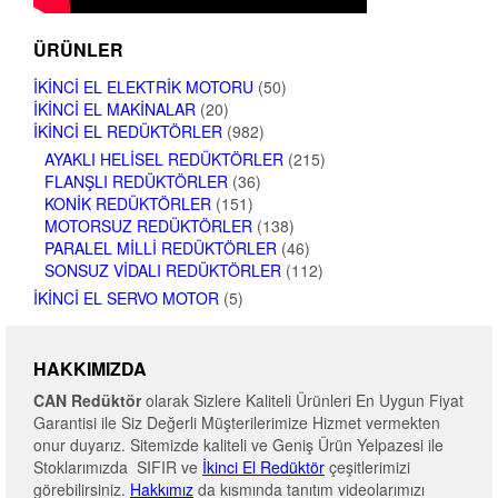
ÜRÜNLER
İKINCI EL ELEKTRIK MOTORU
(50)
İKINCI EL MAKINALAR
(20)
İKINCI EL REDÜKTÖRLER
(982)
AYAKLI HELISEL REDÜKTÖRLER
(215)
FLANŞLI REDÜKTÖRLER
(36)
KONIK REDÜKTÖRLER
(151)
MOTORSUZ REDÜKTÖRLER
(138)
PARALEL MILLI REDÜKTÖRLER
(46)
SONSUZ VIDALI REDÜKTÖRLER
(112)
İKINCI EL SERVO MOTOR
(5)
HAKKIMIZDA
CAN Redüktör
olarak Sizlere Kaliteli Ürünleri En Uygun Fiyat
Garantisi ile Siz Değerli Müşterilerimize Hizmet vermekten
onur duyarız. Sitemizde kaliteli ve Geniş Ürün Yelpazesi ile
Stoklarımızda SIFIR ve
İkinci El Redüktör
çeşitlerimizi
görebilirsiniz.
Hakkımız
da kısmında tanıtım videolarımızı