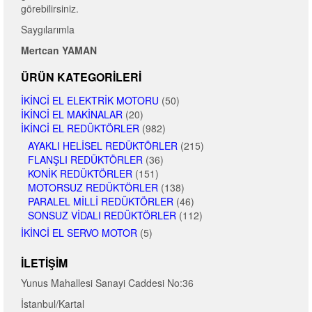
görebilirsiniz.
Saygılarımla
Mertcan YAMAN
ÜRÜN KATEGORILERI
İKINCI EL ELEKTRIK MOTORU
(50)
İKINCI EL MAKINALAR
(20)
İKINCI EL REDÜKTÖRLER
(982)
AYAKLI HELISEL REDÜKTÖRLER
(215)
FLANŞLI REDÜKTÖRLER
(36)
KONIK REDÜKTÖRLER
(151)
MOTORSUZ REDÜKTÖRLER
(138)
PARALEL MILLI REDÜKTÖRLER
(46)
SONSUZ VIDALI REDÜKTÖRLER
(112)
İKINCI EL SERVO MOTOR
(5)
İLETIŞIM
Yunus Mahallesi Sanayi Caddesi No:36
İstanbul/Kartal