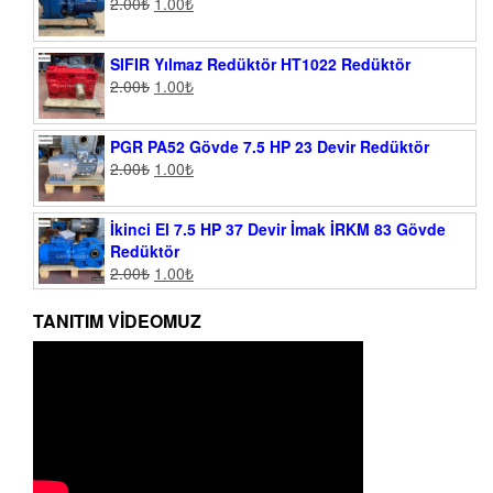
2.00
₺
1.00
₺
SIFIR Yılmaz Redüktör HT1022 Redüktör
2.00
₺
1.00
₺
PGR PA52 Gövde 7.5 HP 23 Devir Redüktör
2.00
₺
1.00
₺
İkinci El 7.5 HP 37 Devir İmak İRKM 83 Gövde
Redüktör
2.00
₺
1.00
₺
TANITIM VIDEOMUZ