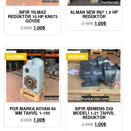
SIFIR YILMAZ
ALMAN SEW R87 1.5 HP
REDÜKTÖR 10 HP KN573
REDÜKTÖR
GÖVDE
2.00
₺
1.00
₺
2.00
₺
1.00
₺
İNDIRIM!
İNDIRIM!
PGR MARKA KOVAN 80
SIFIR SIEMENS Z69
MM TAHVIL 1-150
MODELI 1-21 TAHVIL
REDÜKTÖR
2.00
₺
1.00
₺
2.00
₺
1.00
₺