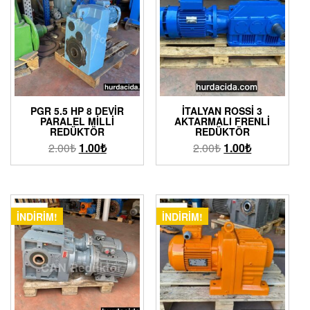
PGR 5.5 HP 8 DEVIR
İTALYAN ROSSI 3
PARALEL MILLI
AKTARMALI FRENLI
REDÜKTÖR
REDÜKTÖR
2.00
₺
1.00
₺
2.00
₺
1.00
₺
İNDIRIM!
İNDIRIM!