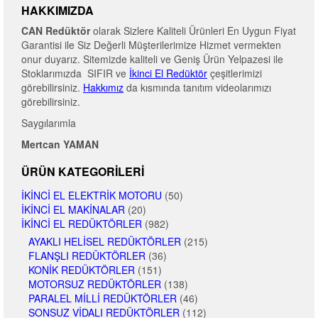
HAKKIMIZDA
CAN Redüktör
olarak Sizlere Kaliteli Ürünleri En Uygun Fiyat
Garantisi ile Siz Değerli Müşterilerimize Hizmet vermekten
onur duyarız. Sitemizde kaliteli ve Geniş Ürün Yelpazesi ile
Stoklarımızda SIFIR ve
İkinci El Redüktör
çeşitlerimizi
görebilirsiniz.
Hakkımız
da kısmında tanıtım videolarımızı
görebilirsiniz.
Saygılarımla
Mertcan YAMAN
ÜRÜN KATEGORILERI
İKINCI EL ELEKTRIK MOTORU
(50)
İKINCI EL MAKINALAR
(20)
İKINCI EL REDÜKTÖRLER
(982)
AYAKLI HELISEL REDÜKTÖRLER
(215)
FLANŞLI REDÜKTÖRLER
(36)
KONIK REDÜKTÖRLER
(151)
MOTORSUZ REDÜKTÖRLER
(138)
PARALEL MILLI REDÜKTÖRLER
(46)
SONSUZ VIDALI REDÜKTÖRLER
(112)