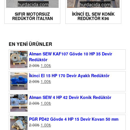
SIFIR MOTORSUZ
İKINCI EL SEW KONIK
REDÜKTÖR İTALYAN
REDÜKTÖR K96
EN YENI ÜRÜNLER
Alman SEW KAF107 Gövde 10 HP 35 Devir
Redüktör
2.00
₺
1.00
₺
İkinci El 15 HP 170 Devir Ayaklı Redüktör
2.00
₺
1.00
₺
Alman SEW 4 HP 42 Devir Konik Redüktör
2.00
₺
1.00
₺
PGR PD42 Gövde 4 HP 15 Devir Kovan 50 mm
2.00
₺
1.00
₺