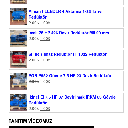
Alman FLENDER 4 Aktarma 1-28 Tahvil
Redüktör
2.00
₺
1.00
₺
İmak 75 HP 426 Devir Redüktör Mil 90 mm
2.00
₺
1.00
₺
SIFIR Yılmaz Redüktör HT1022 Redüktör
2.00
₺
1.00
₺
PGR PA52 Gövde 7.5 HP 23 Devir Redüktör
2.00
₺
1.00
₺
İkinci El 7.5 HP 37 Devir İmak İRKM 83 Gövde
Redüktör
2.00
₺
1.00
₺
TANITIM VIDEOMUZ