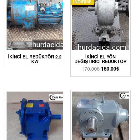
İNDIRIM!
İKİNCİ EL REDÜKTÖR 2.2
İKINCI EL YÖN
KW
DEĞIŞTIRICI REDÜKTÖR
170.00
₺
160.00
₺