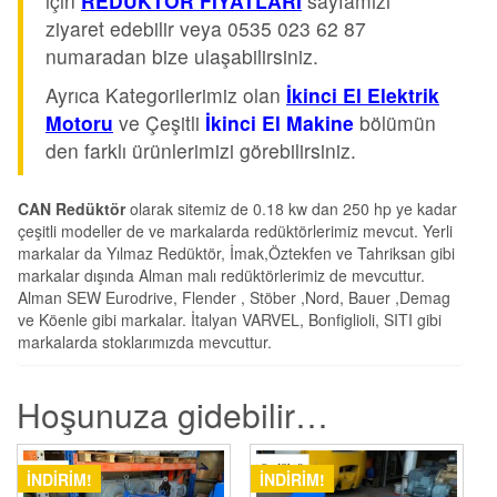
için
REDÜKTÖR FİYATLARI
sayfamızı
ziyaret edebilir veya 0535 023 62 87
numaradan bize ulaşabilirsiniz.
Ayrıca Kategorilerimiz olan
İkinci El Elektrik
Motoru
ve Çeşitli
İkinci El Makine
bölümün
den farklı ürünlerimizi görebilirsiniz.
CAN Redüktör
olarak sitemiz de 0.18 kw dan 250 hp ye kadar
çeşitli modeller de ve markalarda redüktörlerimiz mevcut. Yerli
markalar da Yılmaz Redüktör, İmak,Öztekfen ve Tahriksan gibi
markalar dışında Alman malı redüktörlerimiz de mevcuttur.
Alman SEW Eurodrive, Flender , Stöber ,Nord, Bauer ,Demag
ve Köenle gibi markalar. İtalyan VARVEL, Bonfiglioli, SITI gibi
markalarda stoklarımızda mevcuttur.
Hoşunuza gidebilir…
İNDIRIM!
İNDIRIM!