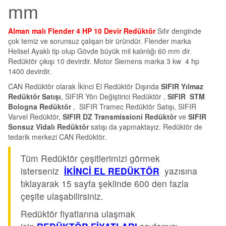
mm
Alman malı Flender 4 HP 10 Devir Redüktör
Sıfır denginde
çok temiz ve sorunsuz çalışan bir üründür. Flender marka
Helisel Ayaklı tip olup Gövde büyük mil kalınlığı 60 mm dir.
Redüktör çıkışı 10 devirdir. Motor Siemens marka 3 kw 4 hp
1400 devirdir.
CAN Redüktör olarak İkinci El Redüktör Dışında
SIFIR Yılmaz
Redüktör Satışı
, SIFIR Yön Değiştirici Redüktör ,
SIFIR STM
Bologna Redüktör
, SIFIR Tramec Redüktör Satışı, SIFIR
Varvel Redüktör,
SIFIR DZ Transmissioni Redüktör
ve
SIFIR
Sonsuz Vidalı Redüktör
satışı da yapmaktayız. Redüktör de
tedarik merkezi CAN Redüktör.
Tüm Redüktör çeşitlerimizi görmek
isterseniz
İKİNCİ EL REDÜKTÖR
yazısına
tıklayarak 15 sayfa şeklinde 600 den fazla
çeşite ulaşabilirsiniz.
Redüktör fiyatlarına ulaşmak