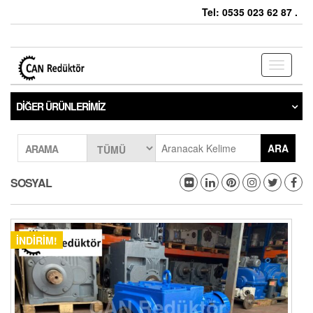
Tel: 0535 023 62 87 .
Toggle
navigati
DIĞER ÜRÜNLERIMIZ
ARA
ARAMA
SOSYAL
İNDIRIM!