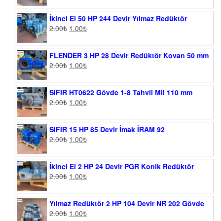
İkinci El 50 HP 244 Devir Yılmaz Redüktör
2.00
₺
1.00
₺
FLENDER 3 HP 28 Devir Redüktör Kovan 50 mm
2.00
₺
1.00
₺
SIFIR HT0622 Gövde 1-8 Tahvil Mil 110 mm
2.00
₺
1.00
₺
SIFIR 15 HP 85 Devir İmak İRAM 92
2.00
₺
1.00
₺
İkinci El 2 HP 24 Devir PGR Konik Redüktör
2.00
₺
1.00
₺
Yılmaz Redüktör 2 HP 104 Devir NR 202 Gövde
2.00
₺
1.00
₺